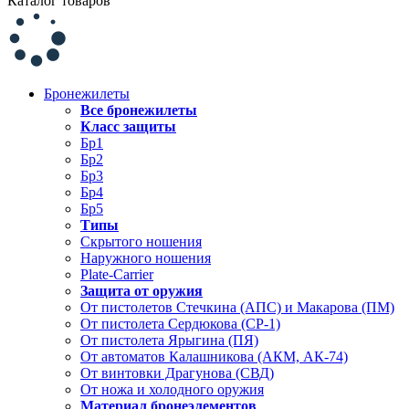
Каталог товаров
Бронежилеты
Все бронежилеты
Класс защиты
Бр1
Бр2
Бр3
Бр4
Бр5
Типы
Скрытого ношения
Наружного ношения
Plate-Carrier
Защита от оружия
От пистолетов Стечкина (АПС) и Макарова (ПМ)
От пистолета Сердюкова (СР-1)
От пистолета Ярыгина (ПЯ)
От автоматов Калашникова (АКМ, АК-74)
От винтовки Драгунова (СВД)
От ножа и холодного оружия
Материал бронеэлементов