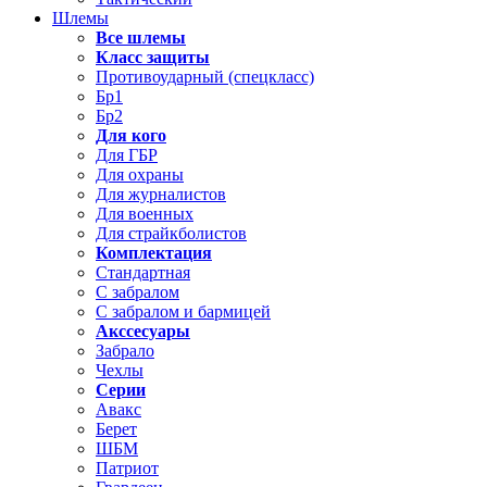
Шлемы
Все шлемы
Класс защиты
Противоударный (спецкласс)
Бр1
Бр2
Для кого
Для ГБР
Для охраны
Для журналистов
Для военных
Для страйкболистов
Комплектация
Стандартная
С забралом
С забралом и бармицей
Акссесуары
Забрало
Чехлы
Серии
Авакс
Берет
ШБМ
Патриот