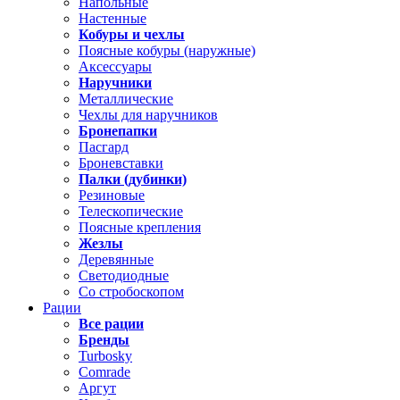
Напольные
Настенные
Кобуры и чехлы
Поясные кобуры (наружные)
Аксессуары
Наручники
Металлические
Чехлы для наручников
Бронепапки
Пасгард
Броневставки
Палки (дубинки)
Резиновые
Телескопические
Поясные крепления
Жезлы
Деревянные
Светодиодные
Со стробоскопом
Рации
Все рации
Бренды
Turbosky
Comrade
Аргут