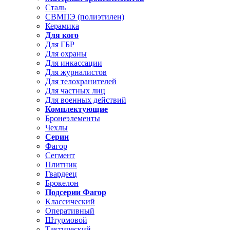
Сталь
СВМПЭ (полиэтилен)
Керамика
Для кого
Для ГБР
Для охраны
Для инкассации
Для журналистов
Для телохранителей
Для частных лиц
Для военных действий
Комплектующие
Бронеэлементы
Чехлы
Серии
Фагор
Сегмент
Плитник
Гвардеец
Брокелон
Подсерии Фагор
Классический
Оперативный
Штурмовой
Тактический