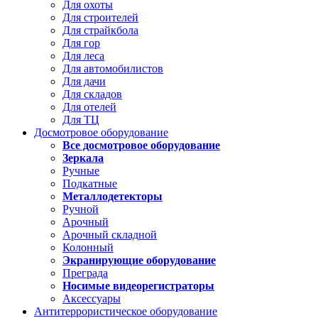
Для охоты
Для строителей
Для страйкбола
Для гор
Для леса
Для автомобилистов
Для дачи
Для складов
Для отелей
Для ТЦ
Досмотровое оборудование
Все досмотровое оборудование
Зеркала
Ручные
Подкатные
Металлодетекторы
Ручной
Арочный
Арочный складной
Колонный
Экранирующие оборудование
Преграда
Носимые видеорегистраторы
Аксессуары
Антитеррористическое оборудование