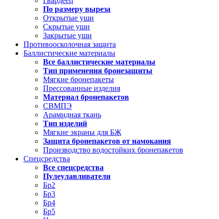
Гвардеец
По размеру выреза
Открытые уши
Скрытые уши
Закрытые уши
Противоосколочная защита
Баллистические материалы
Все баллистические материалы
Тип применения бронезащиты
Мягкие бронепакеты
Прессованные изделия
Материал бронепакетов
СВМПЭ
Арамидная ткань
Тип изделий
Мягкие экраны для БЖ
Защита бронепакетов от намокания
Производство водостойких бронепакетов
Спецсредства
Все спецсредства
Пулеулавливатели
Бр2
Бр3
Бр4
Бр5