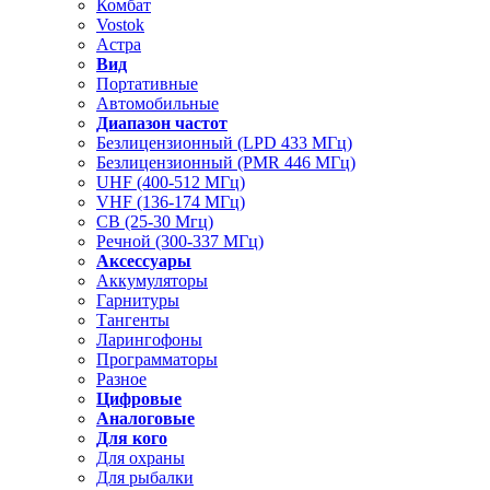
Комбат
Vostok
Астра
Вид
Портативные
Автомобильные
Диапазон частот
Безлицензионный (LPD 433 МГц)
Безлицензионный (PMR 446 МГц)
UHF (400-512 МГц)
VHF (136-174 МГц)
CB (25-30 Мгц)
Речной (300-337 МГц)
Аксессуары
Аккумуляторы
Гарнитуры
Тангенты
Ларингофоны
Программаторы
Разное
Цифровые
Аналоговые
Для кого
Для охраны
Для рыбалки