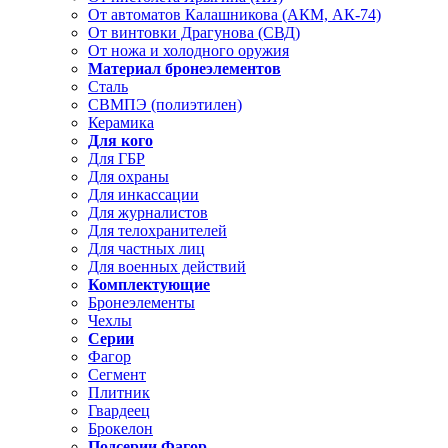
От автоматов Калашникова (АКМ, АК-74)
От винтовки Драгунова (СВД)
От ножа и холодного оружия
Материал бронеэлементов
Сталь
СВМПЭ (полиэтилен)
Керамика
Для кого
Для ГБР
Для охраны
Для инкассации
Для журналистов
Для телохранителей
Для частных лиц
Для военных действий
Комплектующие
Бронеэлементы
Чехлы
Серии
Фагор
Сегмент
Плитник
Гвардеец
Брокелон
Подсерии Фагор