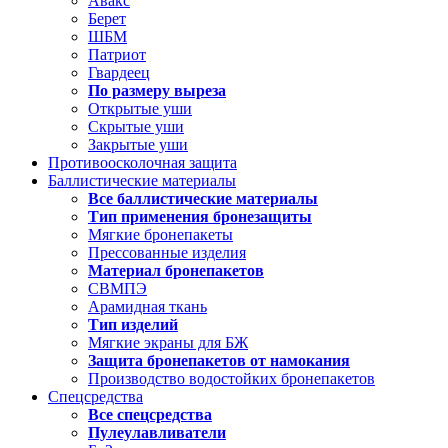
Авакс
Берет
ШБМ
Патриот
Гвардеец
По размеру выреза
Открытые уши
Скрытые уши
Закрытые уши
Противоосколочная защита
Баллистические материалы
Все баллистические материалы
Тип применения бронезащиты
Мягкие бронепакеты
Прессованные изделия
Материал бронепакетов
СВМПЭ
Арамидная ткань
Тип изделий
Мягкие экраны для БЖ
Защита бронепакетов от намокания
Производство водостойких бронепакетов
Спецсредства
Все спецсредства
Пулеулавливатели