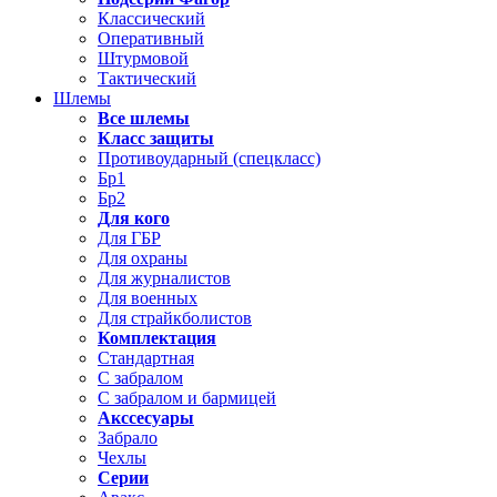
Классический
Оперативный
Штурмовой
Тактический
Шлемы
Все шлемы
Класс защиты
Противоударный (спецкласс)
Бр1
Бр2
Для кого
Для ГБР
Для охраны
Для журналистов
Для военных
Для страйкболистов
Комплектация
Стандартная
С забралом
С забралом и бармицей
Акссесуары
Забрало
Чехлы
Серии