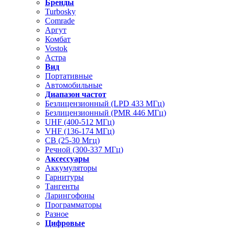
Бренды
Turbosky
Comrade
Аргут
Комбат
Vostok
Астра
Вид
Портативные
Автомобильные
Диапазон частот
Безлицензионный (LPD 433 МГц)
Безлицензионный (PMR 446 МГц)
UHF (400-512 МГц)
VHF (136-174 МГц)
CB (25-30 Мгц)
Речной (300-337 МГц)
Аксессуары
Аккумуляторы
Гарнитуры
Тангенты
Ларингофоны
Программаторы
Разное
Цифровые