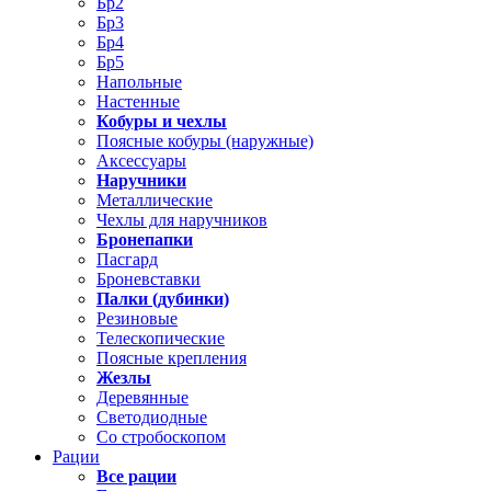
Бр2
Бр3
Бр4
Бр5
Напольные
Настенные
Кобуры и чехлы
Поясные кобуры (наружные)
Аксессуары
Наручники
Металлические
Чехлы для наручников
Бронепапки
Пасгард
Броневставки
Палки (дубинки)
Резиновые
Телескопические
Поясные крепления
Жезлы
Деревянные
Светодиодные
Со стробоскопом
Рации
Все рации