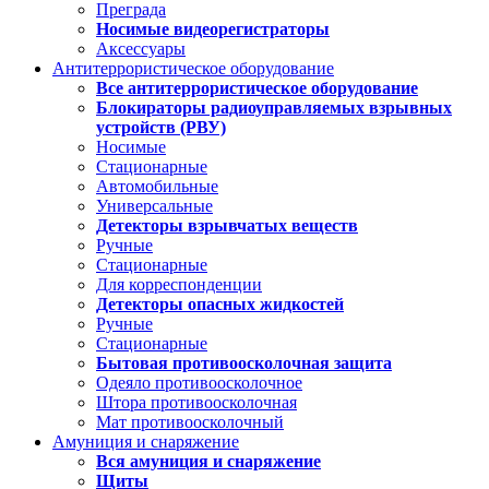
Преграда
Носимые видеорегистраторы
Аксессуары
Антитеррористическое оборудование
Все антитеррористическое оборудование
Блокираторы радиоуправляемых взрывных
устройств (РВУ)
Носимые
Стационарные
Автомобильные
Универсальные
Детекторы взрывчатых веществ
Ручные
Стационарные
Для корреспонденции
Детекторы опасных жидкостей
Ручные
Стационарные
Бытовая противоосколочная защита
Одеяло противоосколочное
Штора противоосколочная
Мат противоосколочный
Амуниция и снаряжение
Вся амуниция и снаряжение
Щиты