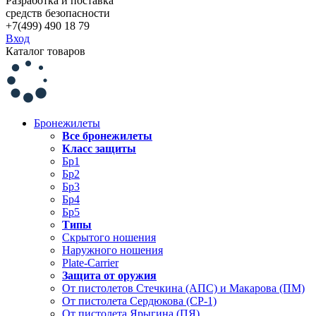
Разработка и поставка
средств безопасности
+7(499) 490 18 79
Вход
Каталог товаров
Бронежилеты
Все бронежилеты
Класс защиты
Бр1
Бр2
Бр3
Бр4
Бр5
Типы
Скрытого ношения
Наружного ношения
Plate-Carrier
Защита от оружия
От пистолетов Стечкина (АПС) и Макарова (ПМ)
От пистолета Сердюкова (СР-1)
От пистолета Ярыгина (ПЯ)