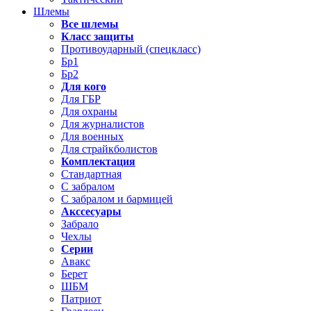
Шлемы
Все шлемы
Класс защиты
Противоударный (спецкласс)
Бр1
Бр2
Для кого
Для ГБР
Для охраны
Для журналистов
Для военных
Для страйкболистов
Комплектация
Стандартная
С забралом
С забралом и бармицей
Акссесуары
Забрало
Чехлы
Серии
Авакс
Берет
ШБМ
Патриот