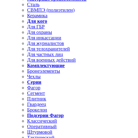
Сталь
СВМПЭ (полиэтилен)
Керамика
Для кого
Для ГБР
Для охраны
Для инкассации
Для журналистов
Для телохранителей
Для частных лиц
Для военных действий
Комплектующие
Бронеэлементы
Чехлы
Серии
Фагор
Сегмент
Плитник
Гвардеец
Брокелон
Подсерии Фагор
Классический
Оперативный
Штурмовой
Тактический