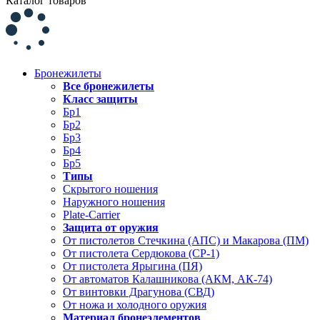
Каталог товаров
Бронежилеты
Все бронежилеты
Класс защиты
Бр1
Бр2
Бр3
Бр4
Бр5
Типы
Скрытого ношения
Наружного ношения
Plate-Carrier
Защита от оружия
От пистолетов Стечкина (АПС) и Макарова (ПМ)
От пистолета Сердюкова (СР-1)
От пистолета Ярыгина (ПЯ)
От автоматов Калашникова (АКМ, АК-74)
От винтовки Драгунова (СВД)
От ножа и холодного оружия
Материал бронеэлементов