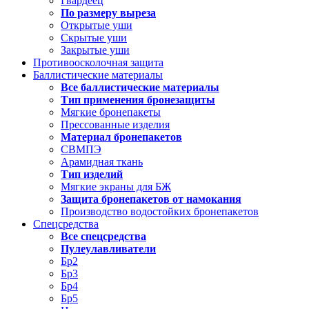
Гвардеец
По размеру выреза
Открытые уши
Скрытые уши
Закрытые уши
Противоосколочная защита
Баллистические материалы
Все баллистические материалы
Тип применения бронезащиты
Мягкие бронепакеты
Прессованные изделия
Материал бронепакетов
СВМПЭ
Арамидная ткань
Тип изделий
Мягкие экраны для БЖ
Защита бронепакетов от намокания
Производство водостойких бронепакетов
Спецсредства
Все спецсредства
Пулеулавливатели
Бр2
Бр3
Бр4
Бр5