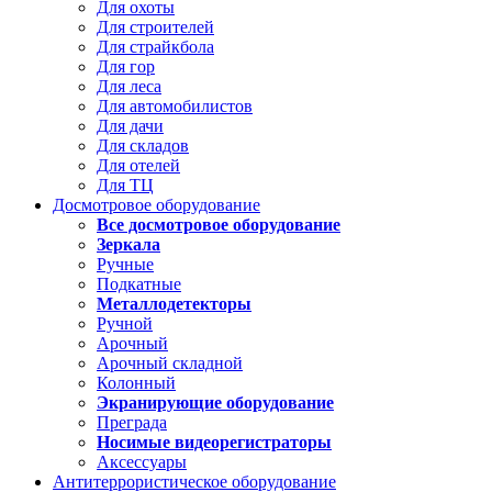
Для охоты
Для строителей
Для страйкбола
Для гор
Для леса
Для автомобилистов
Для дачи
Для складов
Для отелей
Для ТЦ
Досмотровое оборудование
Все досмотровое оборудование
Зеркала
Ручные
Подкатные
Металлодетекторы
Ручной
Арочный
Арочный складной
Колонный
Экранирующие оборудование
Преграда
Носимые видеорегистраторы
Аксессуары
Антитеррористическое оборудование