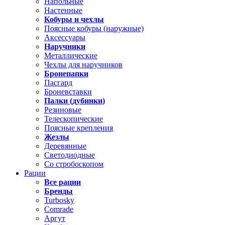
Напольные
Настенные
Кобуры и чехлы
Поясные кобуры (наружные)
Аксессуары
Наручники
Металлические
Чехлы для наручников
Бронепапки
Пасгард
Броневставки
Палки (дубинки)
Резиновые
Телескопические
Поясные крепления
Жезлы
Деревянные
Светодиодные
Со стробоскопом
Рации
Все рации
Бренды
Turbosky
Comrade
Аргут