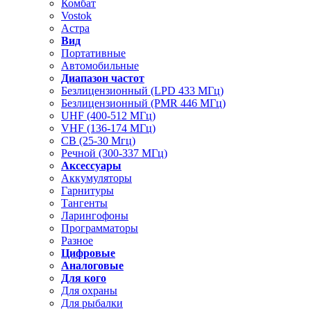
Комбат
Vostok
Астра
Вид
Портативные
Автомобильные
Диапазон частот
Безлицензионный (LPD 433 МГц)
Безлицензионный (PMR 446 МГц)
UHF (400-512 МГц)
VHF (136-174 МГц)
CB (25-30 Мгц)
Речной (300-337 МГц)
Аксессуары
Аккумуляторы
Гарнитуры
Тангенты
Ларингофоны
Программаторы
Разное
Цифровые
Аналоговые
Для кого
Для охраны
Для рыбалки