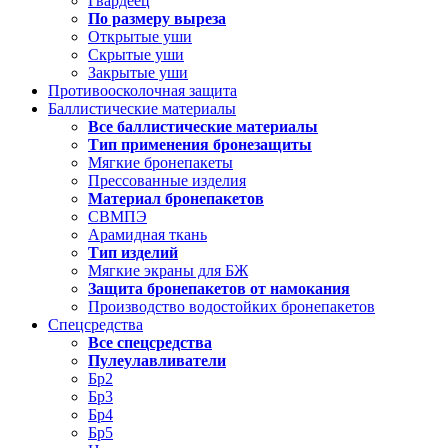
Гвардеец
По размеру выреза
Открытые уши
Скрытые уши
Закрытые уши
Противоосколочная защита
Баллистические материалы
Все баллистические материалы
Тип применения бронезащиты
Мягкие бронепакеты
Прессованные изделия
Материал бронепакетов
СВМПЭ
Арамидная ткань
Тип изделий
Мягкие экраны для БЖ
Защита бронепакетов от намокания
Производство водостойких бронепакетов
Спецсредства
Все спецсредства
Пулеулавливатели
Бр2
Бр3
Бр4
Бр5