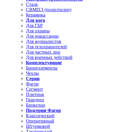
Сталь
СВМПЭ (полиэтилен)
Керамика
Для кого
Для ГБР
Для охраны
Для инкассации
Для журналистов
Для телохранителей
Для частных лиц
Для военных действий
Комплектующие
Бронеэлементы
Чехлы
Серии
Фагор
Сегмент
Плитник
Гвардеец
Брокелон
Подсерии Фагор
Классический
Оперативный
Штурмовой
Тактический