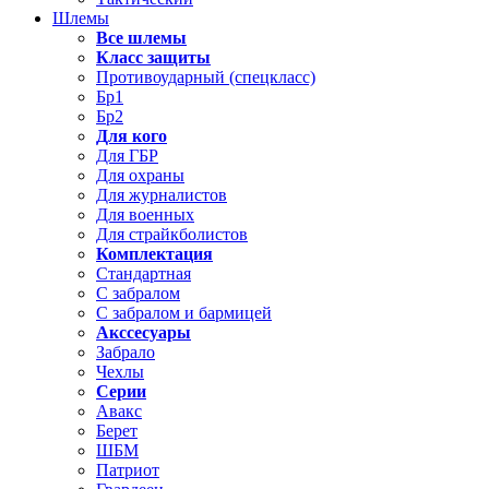
Шлемы
Все шлемы
Класс защиты
Противоударный (спецкласс)
Бр1
Бр2
Для кого
Для ГБР
Для охраны
Для журналистов
Для военных
Для страйкболистов
Комплектация
Стандартная
С забралом
С забралом и бармицей
Акссесуары
Забрало
Чехлы
Серии
Авакс
Берет
ШБМ
Патриот