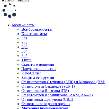
Каталог товаров
Бронежилеты
Все бронежилеты
Класс защиты
Бр1
Бр2
Бр3
Бр4
Бр5
Типы
Скрытого ношения
Наружного ношения
Plate-Carrier
Защита от оружия
От пистолетов Стечкина (АПС) и Макарова (ПМ)
От пистолета Сердюкова (СР-1)
От пистолета Ярыгина (ПЯ)
От автоматов Калашникова (АКМ, АК-74)
От винтовки Драгунова (СВД)
От ножа и холодного оружия
Материал бронеэлементов