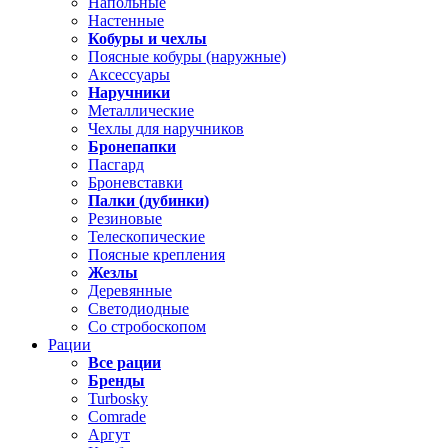
Напольные
Настенные
Кобуры и чехлы
Поясные кобуры (наружные)
Аксессуары
Наручники
Металлические
Чехлы для наручников
Бронепапки
Пасгард
Броневставки
Палки (дубинки)
Резиновые
Телескопические
Поясные крепления
Жезлы
Деревянные
Светодиодные
Со стробоскопом
Рации
Все рации
Бренды
Turbosky
Comrade
Аргут