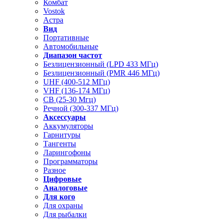
Комбат
Vostok
Астра
Вид
Портативные
Автомобильные
Диапазон частот
Безлицензионный (LPD 433 МГц)
Безлицензионный (PMR 446 МГц)
UHF (400-512 МГц)
VHF (136-174 МГц)
CB (25-30 Мгц)
Речной (300-337 МГц)
Аксессуары
Аккумуляторы
Гарнитуры
Тангенты
Ларингофоны
Программаторы
Разное
Цифровые
Аналоговые
Для кого
Для охраны
Для рыбалки