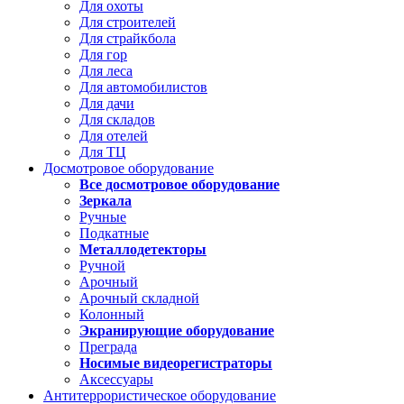
Для охоты
Для строителей
Для страйкбола
Для гор
Для леса
Для автомобилистов
Для дачи
Для складов
Для отелей
Для ТЦ
Досмотровое оборудование
Все досмотровое оборудование
Зеркала
Ручные
Подкатные
Металлодетекторы
Ручной
Арочный
Арочный складной
Колонный
Экранирующие оборудование
Преграда
Носимые видеорегистраторы
Аксессуары
Антитеррористическое оборудование