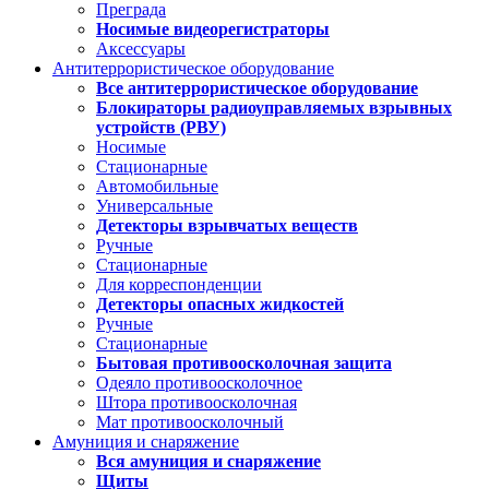
Преграда
Носимые видеорегистраторы
Аксессуары
Антитеррористическое оборудование
Все антитеррористическое оборудование
Блокираторы радиоуправляемых взрывных
устройств (РВУ)
Носимые
Стационарные
Автомобильные
Универсальные
Детекторы взрывчатых веществ
Ручные
Стационарные
Для корреспонденции
Детекторы опасных жидкостей
Ручные
Стационарные
Бытовая противоосколочная защита
Одеяло противоосколочное
Штора противоосколочная
Мат противоосколочный
Амуниция и снаряжение
Вся амуниция и снаряжение
Щиты