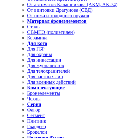
От автоматов Калашникова (АКМ, АК-74)
От винтовки Драгунова (СВД)
От ножа и холодного оружия
Материал бронеэлементов
Сталь
СВМПЭ (полиэтилен)
Керамика
Для кого
Для ГБР
Для охраны
Для инкассации
Для журналистов
Для телохранителей
Для частных лиц
Для военных действий
Комплектующие
Бронеэлементы
Чехлы
Серии
Фагор
Сегмент
Плитник
Гвардеец
Брокелон
Подсерии Фагор