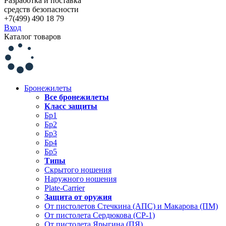
Разработка и поставка
средств безопасности
+7(499) 490 18 79
Вход
Каталог товаров
Бронежилеты
Все бронежилеты
Класс защиты
Бр1
Бр2
Бр3
Бр4
Бр5
Типы
Скрытого ношения
Наружного ношения
Plate-Carrier
Защита от оружия
От пистолетов Стечкина (АПС) и Макарова (ПМ)
От пистолета Сердюкова (СР-1)
От пистолета Ярыгина (ПЯ)