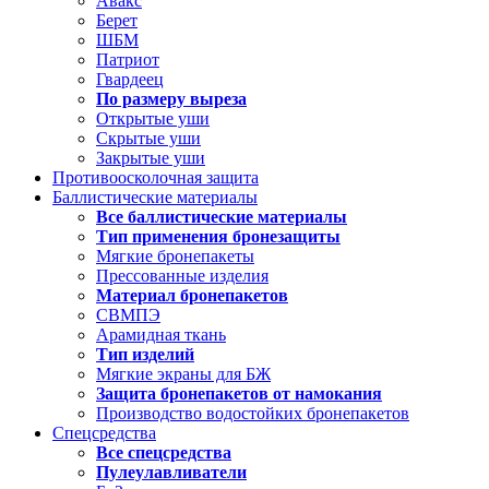
Авакс
Берет
ШБМ
Патриот
Гвардеец
По размеру выреза
Открытые уши
Скрытые уши
Закрытые уши
Противоосколочная защита
Баллистические материалы
Все баллистические материалы
Тип применения бронезащиты
Мягкие бронепакеты
Прессованные изделия
Материал бронепакетов
СВМПЭ
Арамидная ткань
Тип изделий
Мягкие экраны для БЖ
Защита бронепакетов от намокания
Производство водостойких бронепакетов
Спецсредства
Все спецсредства
Пулеулавливатели