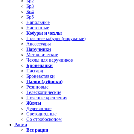
Бр2
Бр3
Бр4
Бр5
Напольные
Настенные
Кобуры и чехлы
Поясные кобуры (наружные)
Аксессуары
Наручники
Металлические
Чехлы для наручников
Бронепапки
Пасгард
Броневставки
Палки (дубинки)
Резиновые
Телескопические
Поясные крепления
Жезлы
Деревянные
Светодиодные
Со стробоскопом
Рации
Все рации