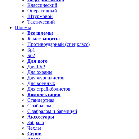
Классический
Оперативный
Штурмовой
Тактический
Шлемы
Все шлемы
Класс защиты
Противоударный (спецкласс)
Бр1
Бр2
Для кого
Для ГБР
Для охраны
Для журналистов
Для военных
Для страйкболистов
Комплектация
Стандартная
С забралом
С забралом и бармицей
Акссесуары
Забрало
Чехлы
Серии