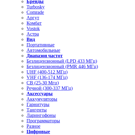
Бренды
Turbosky
Comrade
Аргут
Комбат
Vostok
Астра
Вид
Портативные
Автомобильные
Диапазон частот
Безлицензионный (LPD 433 МГц)
Безлицензионный (PMR 446 МГц)
UHF (400-512 МГц)
VHF (136-174 МГц)
CB (25-30 Мгц)
Речной (300-337 МГц)
Аксессуары
Аккумуляторы
Гарнитуры
Тангенты
Ларингофоны
Программаторы
Разное
Цифровые