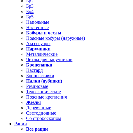
Бр2
Бр3
Бр4
Бр5
Напольные
Настенные
Кобуры и чехлы
Поясные кобуры (наружные)
Аксессуары
Наручники
Металлические
Чехлы для наручников
Бронепапки
Пасгард
Броневставки
Палки (дубинки)
Резиновые
Телескопические
Поясные крепления
Жезлы
Деревянные
Светодиодные
Со стробоскопом
Рации
Все рации