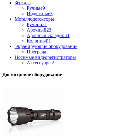
Зеркала
Ручные
9
Подкатные
3
Металлодетекторы
Ручной
21
Арочный
23
Арочный складной
1
Колонный
1
Экранирующие оборудование
Преграда
Носимые видеорегистраторы
Аксессуары
2
Досмотровое оборудование