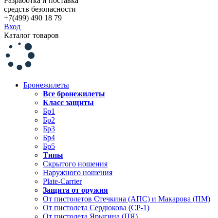
Разработка и поставка
средств безопасности
+7(499) 490 18 79
Вход
Каталог товаров
Бронежилеты
Все бронежилеты
Класс защиты
Бр1
Бр2
Бр3
Бр4
Бр5
Типы
Скрытого ношения
Наружного ношения
Plate-Carrier
Защита от оружия
От пистолетов Стечкина (АПС) и Макарова (ПМ)
От пистолета Сердюкова (СР-1)
От пистолета Ярыгина (ПЯ)