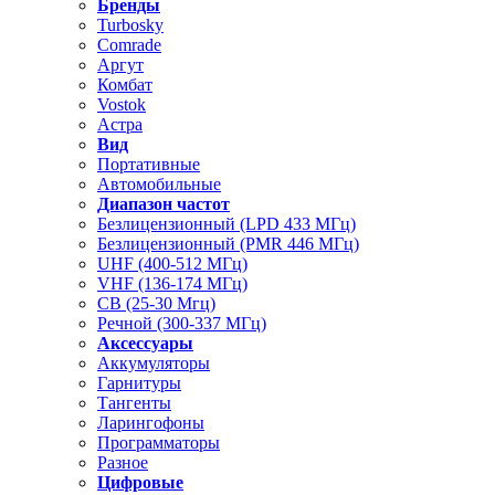
Бренды
Turbosky
Comrade
Аргут
Комбат
Vostok
Астра
Вид
Портативные
Автомобильные
Диапазон частот
Безлицензионный (LPD 433 МГц)
Безлицензионный (PMR 446 МГц)
UHF (400-512 МГц)
VHF (136-174 МГц)
CB (25-30 Мгц)
Речной (300-337 МГц)
Аксессуары
Аккумуляторы
Гарнитуры
Тангенты
Ларингофоны
Программаторы
Разное
Цифровые