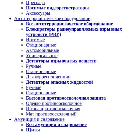
Преграда
Носимые видеорегистраторы
Аксессуары
Антитеррористическое оборудование
Все антитеррористическое оборудование
Блокираторы радиоуправляемых взрывных
устройств (РВУ)
Носимые
Стационарные
Автомобильные
Универсальные
Детекторы взрывчатых веществ
Ручные
Стационарные
Для корреспонденции
Детекторы опасных жидкостей
Ручные
Стационарные
Бытовая противоосколочная защита
Одеяло противоосколочное
Штора противоосколочная
Мат противоосколочный
Амуниция и снаряжение
Вся амуниция и снаряжение
Щиты