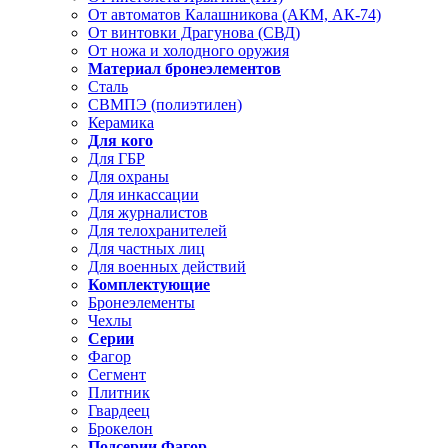
От автоматов Калашникова (АКМ, АК-74)
От винтовки Драгунова (СВД)
От ножа и холодного оружия
Материал бронеэлементов
Сталь
СВМПЭ (полиэтилен)
Керамика
Для кого
Для ГБР
Для охраны
Для инкассации
Для журналистов
Для телохранителей
Для частных лиц
Для военных действий
Комплектующие
Бронеэлементы
Чехлы
Серии
Фагор
Сегмент
Плитник
Гвардеец
Брокелон
Подсерии Фагор