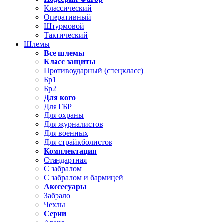
Классический
Оперативный
Штурмовой
Тактический
Шлемы
Все шлемы
Класс защиты
Противоударный (спецкласс)
Бр1
Бр2
Для кого
Для ГБР
Для охраны
Для журналистов
Для военных
Для страйкболистов
Комплектация
Стандартная
С забралом
С забралом и бармицей
Акссесуары
Забрало
Чехлы
Серии