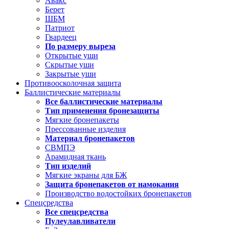
Авакс
Берет
ШБМ
Патриот
Гвардеец
По размеру выреза
Открытые уши
Скрытые уши
Закрытые уши
Противоосколочная защита
Баллистические материалы
Все баллистические материалы
Тип применения бронезащиты
Мягкие бронепакеты
Прессованные изделия
Материал бронепакетов
СВМПЭ
Арамидная ткань
Тип изделий
Мягкие экраны для БЖ
Защита бронепакетов от намокания
Производство водостойких бронепакетов
Спецсредства
Все спецсредства
Пулеулавливатели