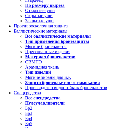
Гвардеец
По размеру выреза
Открытые уши
Скрытые уши
Закрытые уши
Противоосколочная защита
Баллистические материалы
Все баллистические материалы
Тип применения бронезащиты
Мягкие бронепакеты
Прессованные изделия
Материал бронепакетов
СВМПЭ
Арамидная ткань
Тип изделий
Мягкие экраны для БЖ
Защита бронепакетов от намокания
Производство водостойких бронепакетов
Спецсредства
Все спецсредства
Пулеулавливатели
Бр2
Бр3
Бр4
Бр5