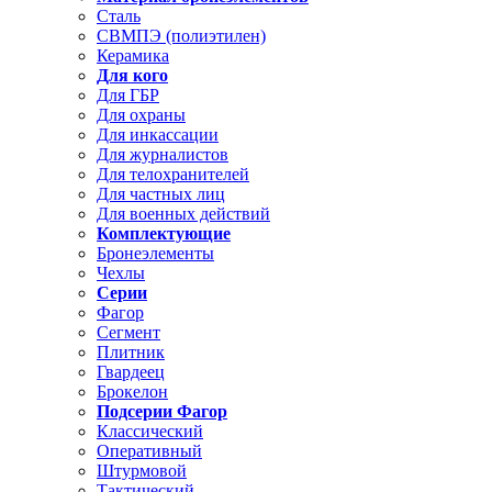
Сталь
СВМПЭ (полиэтилен)
Керамика
Для кого
Для ГБР
Для охраны
Для инкассации
Для журналистов
Для телохранителей
Для частных лиц
Для военных действий
Комплектующие
Бронеэлементы
Чехлы
Серии
Фагор
Сегмент
Плитник
Гвардеец
Брокелон
Подсерии Фагор
Классический
Оперативный
Штурмовой
Тактический