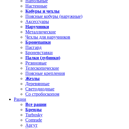
Напольные
Настенные
Кобуры и чехлы
Поясные кобуры (наружные)
Аксессуары
Наручники
Металлические
Чехлы для наручников
Бронепапки
Пасгард
Броневставки
Палки (дубинки)
Резиновые
Телескопические
Поясные крепления
Жезлы
Деревянные
Светодиодные
Со стробоскопом
Рации
Все рации
Бренды
Turbosky
Comrade
Аргут