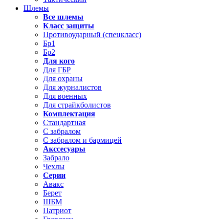
Шлемы
Все шлемы
Класс защиты
Противоударный (спецкласс)
Бр1
Бр2
Для кого
Для ГБР
Для охраны
Для журналистов
Для военных
Для страйкболистов
Комплектация
Стандартная
С забралом
С забралом и бармицей
Акссесуары
Забрало
Чехлы
Серии
Авакс
Берет
ШБМ
Патриот