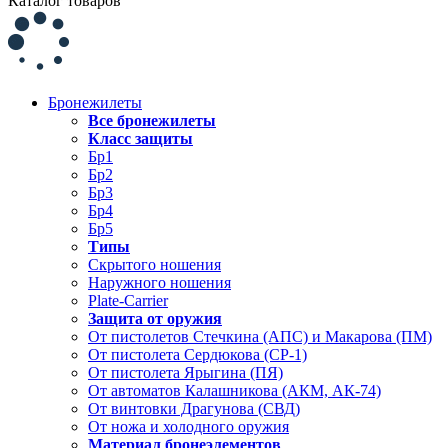
Каталог товаров
Бронежилеты
Все бронежилеты
Класс защиты
Бр1
Бр2
Бр3
Бр4
Бр5
Типы
Скрытого ношения
Наружного ношения
Plate-Carrier
Защита от оружия
От пистолетов Стечкина (АПС) и Макарова (ПМ)
От пистолета Сердюкова (СР-1)
От пистолета Ярыгина (ПЯ)
От автоматов Калашникова (АКМ, АК-74)
От винтовки Драгунова (СВД)
От ножа и холодного оружия
Материал бронеэлементов