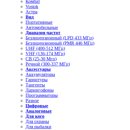
Комбат
Vostok
Астра
Вид
Портативные
Автомобильные
Диапазон частот
Безлицензионный (LPD 433 МГц)
Безлицензионный (PMR 446 МГц)
UHF (400-512 МГц)
VHF (136-174 МГц)
CB (25-30 Мгц)
Речной (300-337 МГц)
Аксессуары
Аккумуляторы
Гарнитуры
Тангенты
Ларингофоны
Программаторы
Разное
Цифровые
Аналоговые
Для кого
Для охраны
Для рыбалки