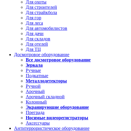
Для охоты
Для строителей
Для страйкбола
Для гор
Для леса
Для автомобилистов
Для дачи
Для складов
Для отелей
Для ТЦ
Досмотровое оборудование
Все досмотровое оборудование
Зеркала
Ручные
Подкатные
Металлодетекторы
Ручной
Арочный
Арочный складной
Колонный
Экранирующие оборудование
Преграда
Носимые видеорегистраторы
Аксессуары
Антитеррористическое оборудование