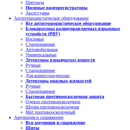
Преграда
Носимые видеорегистраторы
Аксессуары
Антитеррористическое оборудование
Все антитеррористическое оборудование
Блокираторы радиоуправляемых взрывных
устройств (РВУ)
Носимые
Стационарные
Автомобильные
Универсальные
Детекторы взрывчатых веществ
Ручные
Стационарные
Для корреспонденции
Детекторы опасных жидкостей
Ручные
Стационарные
Бытовая противоосколочная защита
Одеяло противоосколочное
Штора противоосколочная
Мат противоосколочный
Амуниция и снаряжение
Вся амуниция и снаряжение
Щиты