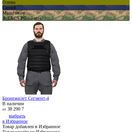
Олива
Синий
Мультикам
A-TACS FG — мох
Бронежилет Сегмент-4
В наличии
38 290
7
от
выбрать
в Избранное
Товар добавлен в Избранное
Товар удалён из Избранного