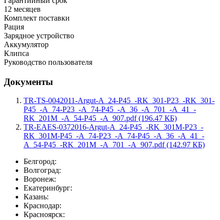
Гарантийный срок
12 месяцев
Комплект поставки
Рация
Зарядное устройство
Аккумулятор
Клипса
Руководство пользователя
Документы
TR-TS-0042011-Argut-A_24-P45_-RK_301-P23_-RK_301-
P45_-A_74-P23_-A_74-P45_-A_36_-A_701_-A_41_-
RK_201M_-A_54-P45_-A_907.pdf (196.47 КБ)
TR-EAES-0372016-Argut-A_24-P45_-RK_301M-P23_-
RK_301M-P45_-A_74-P23_-A_74-P45_-A_36_-A_41_-
A_54-P45_-RK_201M_-A_701_-A_907.pdf (142.97 КБ)
Белгород:
Волгоград:
Воронеж:
Екатеринбург:
Казань:
Краснодар:
Красноярск: