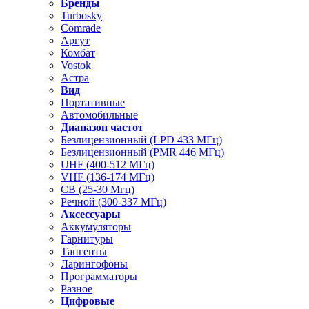
Бренды
Turbosky
Comrade
Аргут
Комбат
Vostok
Астра
Вид
Портативные
Автомобильные
Диапазон частот
Безлицензионный (LPD 433 МГц)
Безлицензионный (PMR 446 МГц)
UHF (400-512 МГц)
VHF (136-174 МГц)
CB (25-30 Мгц)
Речной (300-337 МГц)
Аксессуары
Аккумуляторы
Гарнитуры
Тангенты
Ларингофоны
Программаторы
Разное
Цифровые