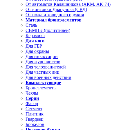
От автоматов Калашникова (АКМ, АК-74)
От винтовки Драгунова (СВД)
От ножа и холодного оружия
Материал бронеэлементов
Сталь
СВМПЭ (полиэтилен)
Керамика
Для кого
Для ГБР
Для охраны
Для инкассации
Для журналистов
Для телохранителей
Для частных лиц
Для военных действий
Комплектующие
Бронеэлементы
Чехлы
Серии
Фагор
Сегмент
Плитник
Гвардеец
Брокелон
Подсерии Фагор