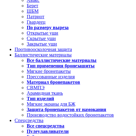
Авакс
Берет
ШБМ
Патриот
Гвардеец
По размеру выреза
Открытые уши
Скрытые уши
Закрытые уши
Противоосколочная защита
Баллистические материалы
Все баллистические материалы
Тип применения бронезащиты
Мягкие бронепакеты
Прессованные изделия
Материал бронепакетов
СВМПЭ
Арамидная ткань
Тип изделий
Мягкие экраны для БЖ
Защита бронепакетов от намокания
Производство водостойких бронепакетов
Спецсредства
Все спецсредства
Пулеулавливатели