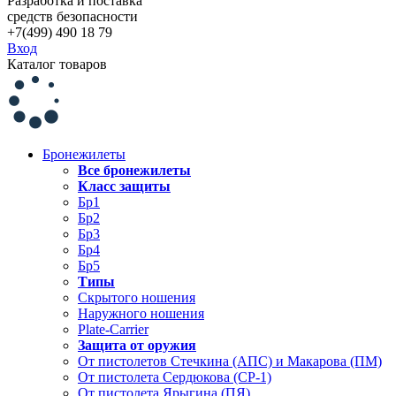
Разработка и поставка
средств безопасности
+7(499) 490 18 79
Вход
Каталог товаров
Бронежилеты
Все бронежилеты
Класс защиты
Бр1
Бр2
Бр3
Бр4
Бр5
Типы
Скрытого ношения
Наружного ношения
Plate-Carrier
Защита от оружия
От пистолетов Стечкина (АПС) и Макарова (ПМ)
От пистолета Сердюкова (СР-1)
От пистолета Ярыгина (ПЯ)