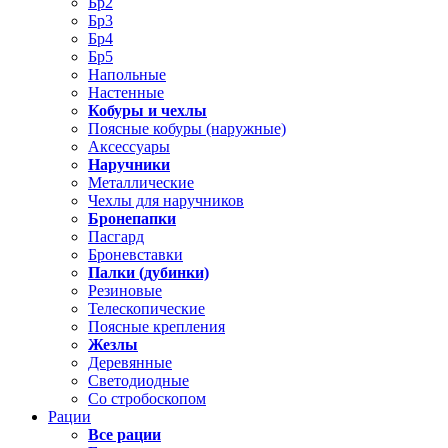
Бр2
Бр3
Бр4
Бр5
Напольные
Настенные
Кобуры и чехлы
Поясные кобуры (наружные)
Аксессуары
Наручники
Металлические
Чехлы для наручников
Бронепапки
Пасгард
Броневставки
Палки (дубинки)
Резиновые
Телескопические
Поясные крепления
Жезлы
Деревянные
Светодиодные
Со стробоскопом
Рации
Все рации