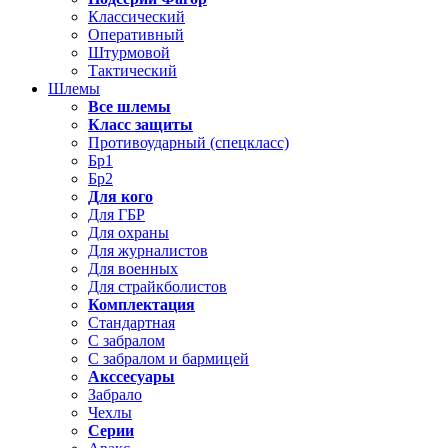
Классический
Оперативный
Штурмовой
Тактический
Шлемы
Все шлемы
Класс защиты
Противоударный (спецкласс)
Бр1
Бр2
Для кого
Для ГБР
Для охраны
Для журналистов
Для военных
Для страйкболистов
Комплектация
Стандартная
С забралом
С забралом и бармицей
Акссесуары
Забрало
Чехлы
Серии