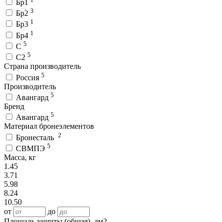
Бр1
3
Бр2
1
Бр3
1
Бр4
5
С
5
С2
Страна производитель
5
Россия
Производитель
5
Авангард
Бренд
5
Авангард
Материал бронеэлементов
2
Бронесталь
5
СВМПЭ
Масса, кг
1.45
3.71
5.98
8.24
10.50
от
до
Площадь защиты (общая), дм2