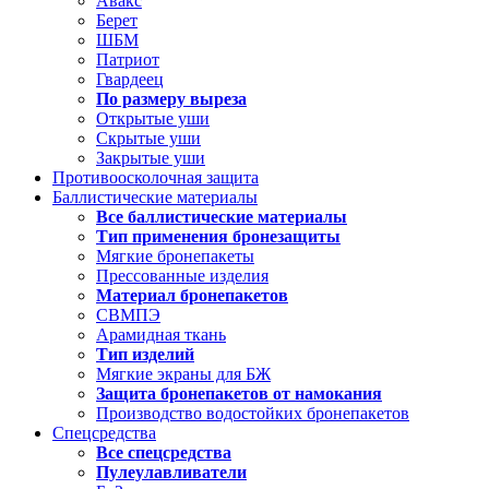
Авакс
Берет
ШБМ
Патриот
Гвардеец
По размеру выреза
Открытые уши
Скрытые уши
Закрытые уши
Противоосколочная защита
Баллистические материалы
Все баллистические материалы
Тип применения бронезащиты
Мягкие бронепакеты
Прессованные изделия
Материал бронепакетов
СВМПЭ
Арамидная ткань
Тип изделий
Мягкие экраны для БЖ
Защита бронепакетов от намокания
Производство водостойких бронепакетов
Спецсредства
Все спецсредства
Пулеулавливатели