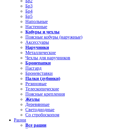
Бр2
Бр3
Бр4
Бр5
Напольные
Настенные
Кобуры и чехлы
Поясные кобуры (наружные)
Аксессуары
Наручники
Металлические
Чехлы для наручников
Бронепапки
Пасгард
Броневставки
Палки (дубинки)
Резиновые
Телескопические
Поясные крепления
Жезлы
Деревянные
Светодиодные
Со стробоскопом
Рации
Все рации