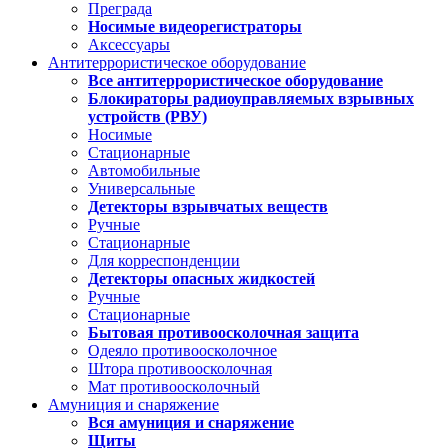
Преграда
Носимые видеорегистраторы
Аксессуары
Антитеррористическое оборудование
Все антитеррористическое оборудование
Блокираторы радиоуправляемых взрывных
устройств (РВУ)
Носимые
Стационарные
Автомобильные
Универсальные
Детекторы взрывчатых веществ
Ручные
Стационарные
Для корреспонденции
Детекторы опасных жидкостей
Ручные
Стационарные
Бытовая противоосколочная защита
Одеяло противоосколочное
Штора противоосколочная
Мат противоосколочный
Амуниция и снаряжение
Вся амуниция и снаряжение
Щиты