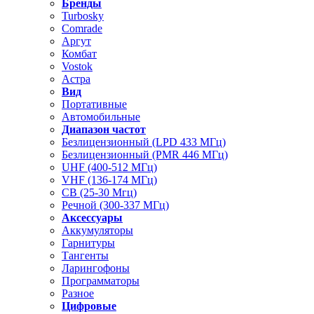
Бренды
Turbosky
Comrade
Аргут
Комбат
Vostok
Астра
Вид
Портативные
Автомобильные
Диапазон частот
Безлицензионный (LPD 433 МГц)
Безлицензионный (PMR 446 МГц)
UHF (400-512 МГц)
VHF (136-174 МГц)
CB (25-30 Мгц)
Речной (300-337 МГц)
Аксессуары
Аккумуляторы
Гарнитуры
Тангенты
Ларингофоны
Программаторы
Разное
Цифровые