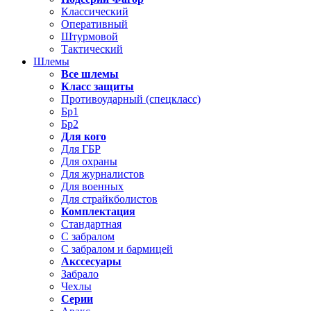
Классический
Оперативный
Штурмовой
Тактический
Шлемы
Все шлемы
Класс защиты
Противоударный (спецкласс)
Бр1
Бр2
Для кого
Для ГБР
Для охраны
Для журналистов
Для военных
Для страйкболистов
Комплектация
Стандартная
С забралом
С забралом и бармицей
Акссесуары
Забрало
Чехлы
Серии