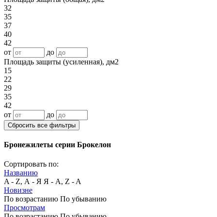
32
35
37
40
42
от
до
Площадь защиты (усиленная), дм2
15
22
29
35
42
от
до
Сбросить все фильтры
Бронежилеты серии Брокелон
Сортировать по:
Названию
A - Z, А - Я
Я - А, Z - A
Новизне
По возрастанию
По убыванию
Просмотрам
По возрастанию
По убыванию