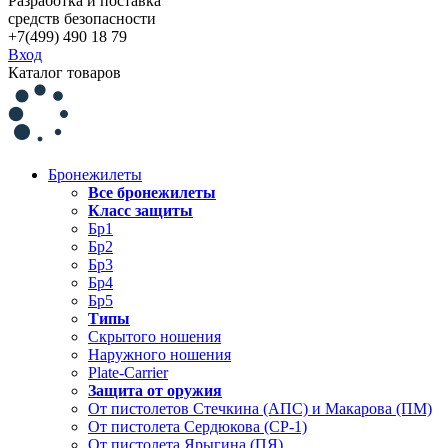
Разработка и поставка
средств безопасности
+7(499) 490 18 79
Вход
Каталог товаров
Бронежилеты
Все бронежилеты
Класс защиты
Бр1
Бр2
Бр3
Бр4
Бр5
Типы
Скрытого ношения
Наружного ношения
Plate-Carrier
Защита от оружия
От пистолетов Стечкина (АПС) и Макарова (ПМ)
От пистолета Сердюкова (СР-1)
От пистолета Ярыгина (ПЯ)