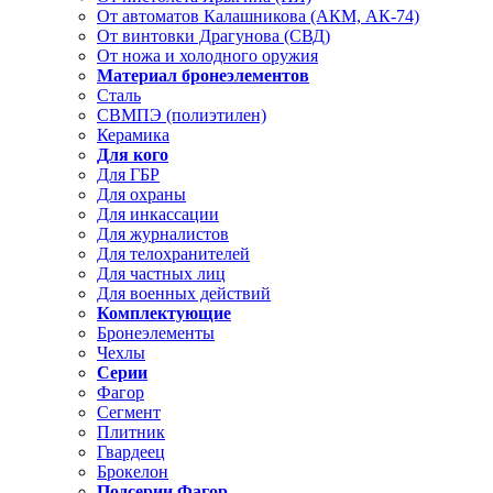
От автоматов Калашникова (АКМ, АК-74)
От винтовки Драгунова (СВД)
От ножа и холодного оружия
Материал бронеэлементов
Сталь
СВМПЭ (полиэтилен)
Керамика
Для кого
Для ГБР
Для охраны
Для инкассации
Для журналистов
Для телохранителей
Для частных лиц
Для военных действий
Комплектующие
Бронеэлементы
Чехлы
Серии
Фагор
Сегмент
Плитник
Гвардеец
Брокелон
Подсерии Фагор