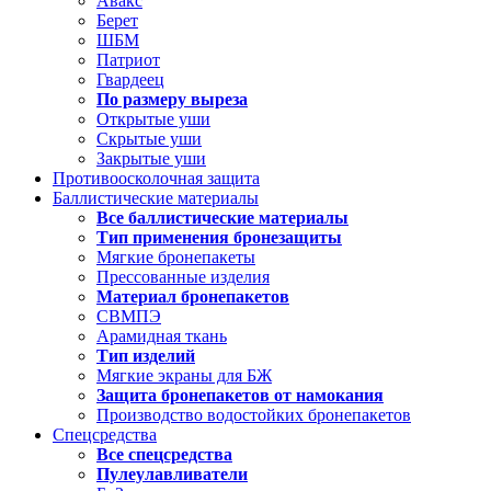
Авакс
Берет
ШБМ
Патриот
Гвардеец
По размеру выреза
Открытые уши
Скрытые уши
Закрытые уши
Противоосколочная защита
Баллистические материалы
Все баллистические материалы
Тип применения бронезащиты
Мягкие бронепакеты
Прессованные изделия
Материал бронепакетов
СВМПЭ
Арамидная ткань
Тип изделий
Мягкие экраны для БЖ
Защита бронепакетов от намокания
Производство водостойких бронепакетов
Спецсредства
Все спецсредства
Пулеулавливатели