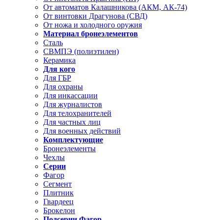
От автоматов Калашникова (АКМ, АК-74)
От винтовки Драгунова (СВД)
От ножа и холодного оружия
Материал бронеэлементов
Сталь
СВМПЭ (полиэтилен)
Керамика
Для кого
Для ГБР
Для охраны
Для инкассации
Для журналистов
Для телохранителей
Для частных лиц
Для военных действий
Комплектующие
Бронеэлементы
Чехлы
Серии
Фагор
Сегмент
Плитник
Гвардеец
Брокелон
Подсерии Фагор