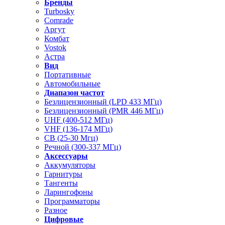
Бренды
Turbosky
Comrade
Аргут
Комбат
Vostok
Астра
Вид
Портативные
Автомобильные
Диапазон частот
Безлицензионный (LPD 433 МГц)
Безлицензионный (PMR 446 МГц)
UHF (400-512 МГц)
VHF (136-174 МГц)
CB (25-30 Мгц)
Речной (300-337 МГц)
Аксессуары
Аккумуляторы
Гарнитуры
Тангенты
Ларингофоны
Программаторы
Разное
Цифровые