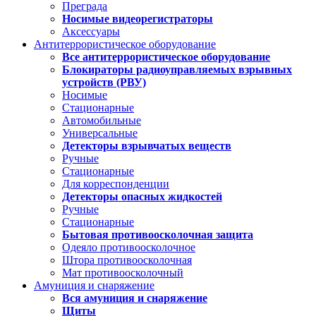
Преграда
Носимые видеорегистраторы
Аксессуары
Антитеррористическое оборудование
Все антитеррористическое оборудование
Блокираторы радиоуправляемых взрывных
устройств (РВУ)
Носимые
Стационарные
Автомобильные
Универсальные
Детекторы взрывчатых веществ
Ручные
Стационарные
Для корреспонденции
Детекторы опасных жидкостей
Ручные
Стационарные
Бытовая противоосколочная защита
Одеяло противоосколочное
Штора противоосколочная
Мат противоосколочный
Амуниция и снаряжение
Вся амуниция и снаряжение
Щиты