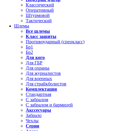
Классический
Оперативный
Штурмовой
Тактический
Шлемы
Все шлемы
Класс защиты
Противоударный (спецкласс)
Бр1
Бр2
Для кого
Для ГБР
Для охраны
Для журналистов
Для военных
Для страйкболистов
Комплектация
Стандартная
С забралом
С забралом и бармицей
Акссесуары
Забрало
Чехлы
Серии