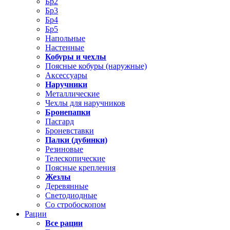
Бр2
Бр3
Бр4
Бр5
Напольные
Настенные
Кобуры и чехлы
Поясные кобуры (наружные)
Аксессуары
Наручники
Металлические
Чехлы для наручников
Бронепапки
Пасгард
Броневставки
Палки (дубинки)
Резиновые
Телескопические
Поясные крепления
Жезлы
Деревянные
Светодиодные
Со стробоскопом
Рации
Все рации