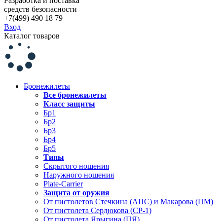
Разработка и поставка
средств безопасности
+7(499) 490 18 79
Вход
Каталог товаров
Бронежилеты
Все бронежилеты
Класс защиты
Бр1
Бр2
Бр3
Бр4
Бр5
Типы
Скрытого ношения
Наружного ношения
Plate-Carrier
Защита от оружия
От пистолетов Стечкина (АПС) и Макарова (ПМ)
От пистолета Сердюкова (СР-1)
От пистолета Ярыгина (ПЯ)