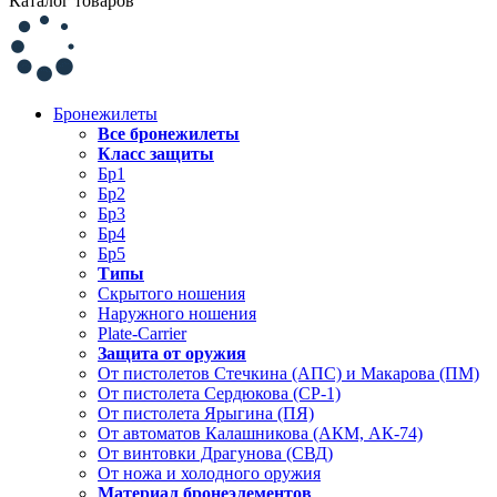
Каталог товаров
Бронежилеты
Все бронежилеты
Класс защиты
Бр1
Бр2
Бр3
Бр4
Бр5
Типы
Скрытого ношения
Наружного ношения
Plate-Carrier
Защита от оружия
От пистолетов Стечкина (АПС) и Макарова (ПМ)
От пистолета Сердюкова (СР-1)
От пистолета Ярыгина (ПЯ)
От автоматов Калашникова (АКМ, АК-74)
От винтовки Драгунова (СВД)
От ножа и холодного оружия
Материал бронеэлементов