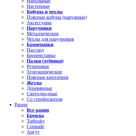
Напольные
Настенные
Кобуры и чехлы
Поясные кобуры (наружные)
Аксессуары
Наручники
Металлические
Чехлы для наручников
Бронепапки
Пасгард
Броневставки
Палки (дубинки)
Резиновые
Телескопические
Поясные крепления
Жезлы
Деревянные
Светодиодные
Со стробоскопом
Рации
Все рации
Бренды
Turbosky
Comrade
Аргут