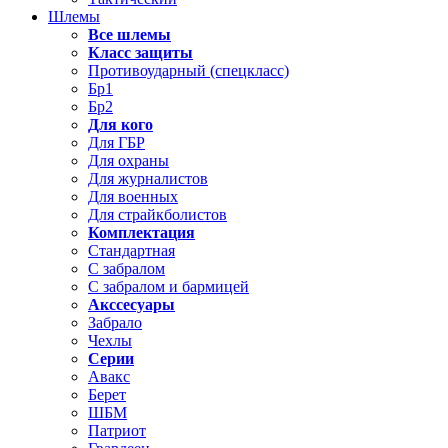
Шлемы
Все шлемы
Класс защиты
Противоударный (спецкласс)
Бр1
Бр2
Для кого
Для ГБР
Для охраны
Для журналистов
Для военных
Для страйкболистов
Комплектация
Стандартная
С забралом
С забралом и бармицей
Акссесуары
Забрало
Чехлы
Серии
Авакс
Берет
ШБМ
Патриот