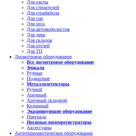
Для охоты
Для строителей
Для страйкбола
Для гор
Для леса
Для автомобилистов
Для дачи
Для складов
Для отелей
Для ТЦ
Досмотровое оборудование
Все досмотровое оборудование
Зеркала
Ручные
Подкатные
Металлодетекторы
Ручной
Арочный
Арочный складной
Колонный
Экранирующие оборудование
Преграда
Носимые видеорегистраторы
Аксессуары
Антитеррористическое оборудование