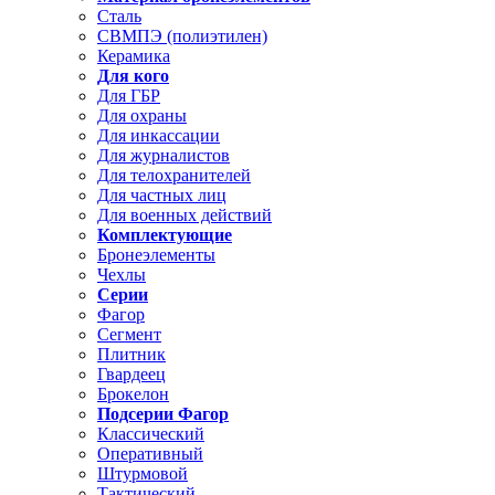
Сталь
СВМПЭ (полиэтилен)
Керамика
Для кого
Для ГБР
Для охраны
Для инкассации
Для журналистов
Для телохранителей
Для частных лиц
Для военных действий
Комплектующие
Бронеэлементы
Чехлы
Серии
Фагор
Сегмент
Плитник
Гвардеец
Брокелон
Подсерии Фагор
Классический
Оперативный
Штурмовой
Тактический