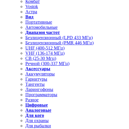
Комбат
Vostok
Астра
Вид
Портативные
Автомобильные
Диапазон частот
Безлицензионный (LPD 433 МГц)
Безлицензионный (PMR 446 МГц)
UHF (400-512 МГц)
VHF (136-174 МГц)
CB (25-30 Мгц)
Речной (300-337 МГц)
Аксессуары
Аккумуляторы
Гарнитуры
Тангенты
Ларингофоны
Программаторы
Разное
Цифровые
Аналоговые
Для кого
Для охраны
Для рыбалки