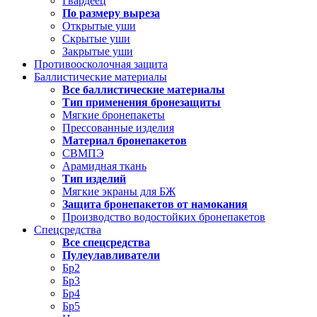
Гвардеец
По размеру выреза
Открытые уши
Скрытые уши
Закрытые уши
Противоосколочная защита
Баллистические материалы
Все баллистические материалы
Тип применения бронезащиты
Мягкие бронепакеты
Прессованные изделия
Материал бронепакетов
СВМПЭ
Арамидная ткань
Тип изделий
Мягкие экраны для БЖ
Защита бронепакетов от намокания
Производство водостойких бронепакетов
Спецсредства
Все спецсредства
Пулеулавливатели
Бр2
Бр3
Бр4
Бр5