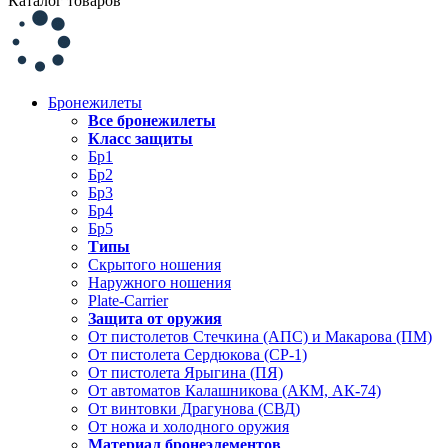
Каталог товаров
Бронежилеты
Все бронежилеты
Класс защиты
Бр1
Бр2
Бр3
Бр4
Бр5
Типы
Скрытого ношения
Наружного ношения
Plate-Carrier
Защита от оружия
От пистолетов Стечкина (АПС) и Макарова (ПМ)
От пистолета Сердюкова (СР-1)
От пистолета Ярыгина (ПЯ)
От автоматов Калашникова (АКМ, АК-74)
От винтовки Драгунова (СВД)
От ножа и холодного оружия
Материал бронеэлементов