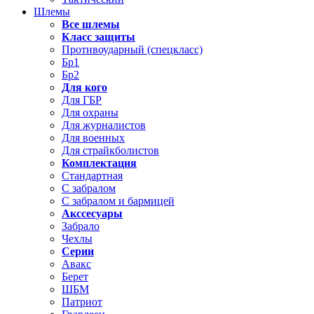
Шлемы
Все шлемы
Класс защиты
Противоударный (спецкласс)
Бр1
Бр2
Для кого
Для ГБР
Для охраны
Для журналистов
Для военных
Для страйкболистов
Комплектация
Стандартная
С забралом
С забралом и бармицей
Акссесуары
Забрало
Чехлы
Серии
Авакс
Берет
ШБМ
Патриот