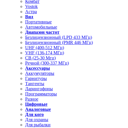
Комбат
Vostok
Астра
Вид
Портативные
Автомобильные
Диапазон частот
Безлицензионный (LPD 433 МГц)
Безлицензионный (PMR 446 МГц)
UHF (400-512 МГц)
VHF (136-174 МГц)
CB (25-30 Мгц)
Речной (300-337 МГц)
Аксессуары
Аккумуляторы
Гарнитуры
Тангенты
Ларингофоны
Программаторы
Разное
Цифровые
Аналоговые
Для кого
Для охраны
Для рыбалки