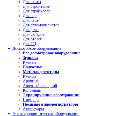
Для охоты
Для строителей
Для страйкбола
Для гор
Для леса
Для автомобилистов
Для дачи
Для складов
Для отелей
Для ТЦ
Досмотровое оборудование
Все досмотровое оборудование
Зеркала
Ручные
Подкатные
Металлодетекторы
Ручной
Арочный
Арочный складной
Колонный
Экранирующие оборудование
Преграда
Носимые видеорегистраторы
Аксессуары
Антитеррористическое оборудование