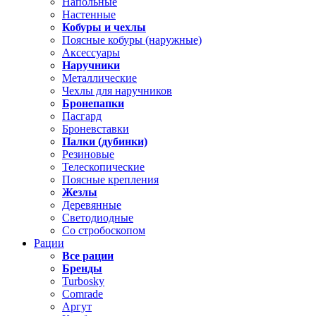
Напольные
Настенные
Кобуры и чехлы
Поясные кобуры (наружные)
Аксессуары
Наручники
Металлические
Чехлы для наручников
Бронепапки
Пасгард
Броневставки
Палки (дубинки)
Резиновые
Телескопические
Поясные крепления
Жезлы
Деревянные
Светодиодные
Со стробоскопом
Рации
Все рации
Бренды
Turbosky
Comrade
Аргут