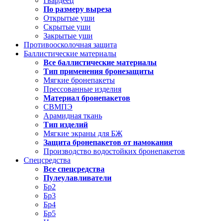
Гвардеец
По размеру выреза
Открытые уши
Скрытые уши
Закрытые уши
Противоосколочная защита
Баллистические материалы
Все баллистические материалы
Тип применения бронезащиты
Мягкие бронепакеты
Прессованные изделия
Материал бронепакетов
СВМПЭ
Арамидная ткань
Тип изделий
Мягкие экраны для БЖ
Защита бронепакетов от намокания
Производство водостойких бронепакетов
Спецсредства
Все спецсредства
Пулеулавливатели
Бр2
Бр3
Бр4
Бр5