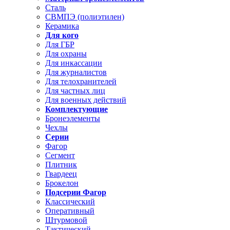
Сталь
СВМПЭ (полиэтилен)
Керамика
Для кого
Для ГБР
Для охраны
Для инкассации
Для журналистов
Для телохранителей
Для частных лиц
Для военных действий
Комплектующие
Бронеэлементы
Чехлы
Серии
Фагор
Сегмент
Плитник
Гвардеец
Брокелон
Подсерии Фагор
Классический
Оперативный
Штурмовой
Тактический