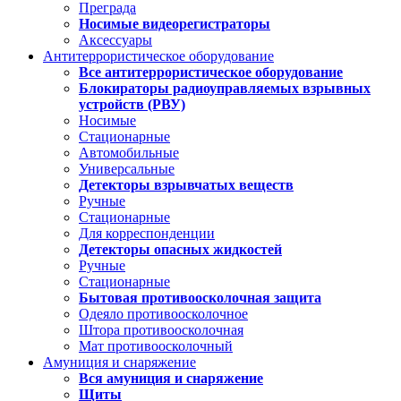
Преграда
Носимые видеорегистраторы
Аксессуары
Антитеррористическое оборудование
Все антитеррористическое оборудование
Блокираторы радиоуправляемых взрывных
устройств (РВУ)
Носимые
Стационарные
Автомобильные
Универсальные
Детекторы взрывчатых веществ
Ручные
Стационарные
Для корреспонденции
Детекторы опасных жидкостей
Ручные
Стационарные
Бытовая противоосколочная защита
Одеяло противоосколочное
Штора противоосколочная
Мат противоосколочный
Амуниция и снаряжение
Вся амуниция и снаряжение
Щиты