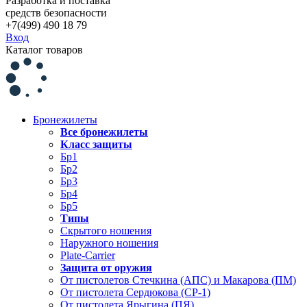
Разработка и поставка
средств безопасности
+7(499) 490 18 79
Вход
Каталог товаров
Бронежилеты
Все бронежилеты
Класс защиты
Бр1
Бр2
Бр3
Бр4
Бр5
Типы
Скрытого ношения
Наружного ношения
Plate-Carrier
Защита от оружия
От пистолетов Стечкина (АПС) и Макарова (ПМ)
От пистолета Сердюкова (СР-1)
От пистолета Ярыгина (ПЯ)