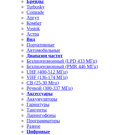
Бренды
Turbosky
Comrade
Аргут
Комбат
Vostok
Астра
Вид
Портативные
Автомобильные
Диапазон частот
Безлицензионный (LPD 433 МГц)
Безлицензионный (PMR 446 МГц)
UHF (400-512 МГц)
VHF (136-174 МГц)
CB (25-30 Мгц)
Речной (300-337 МГц)
Аксессуары
Аккумуляторы
Гарнитуры
Тангенты
Ларингофоны
Программаторы
Разное
Цифровые