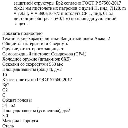
защитной структуры Бр2 согласно ГОСТ Р 57560-2017
(9х21 мм пистолетных патронов с пулей П, инд. 7Н28, m
= 7,93 г, V = 390±10 м/с пистолета СР-1, инд. 6П53,
дистанция обстрела 5±0,1 м) по площади усиленной
защиты
Показать полностью
Технические характеристики Защитный шлем Авакс-2
Общие характеристики
Свернуть
Оружие, от которого защищает
Самозарядный пистолет Сердюкова (СР-1)
Холодное оружие (штык-нож 6Х5)
Осколки со скоростями 550 м/с
Площадь защиты (общая), дм2
16
Класс защиты по ГОСТ 57560-2017
Бр2
С2
С
Обхват головы
54 - 62
Площадь защиты (усиленная), дм2
3,0
Материал корпуса
Сталь