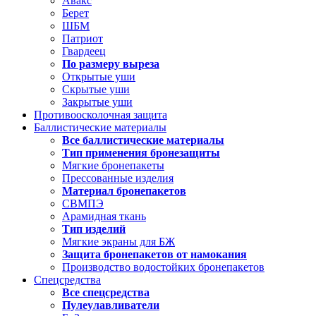
Авакс
Берет
ШБМ
Патриот
Гвардеец
По размеру выреза
Открытые уши
Скрытые уши
Закрытые уши
Противоосколочная защита
Баллистические материалы
Все баллистические материалы
Тип применения бронезащиты
Мягкие бронепакеты
Прессованные изделия
Материал бронепакетов
СВМПЭ
Арамидная ткань
Тип изделий
Мягкие экраны для БЖ
Защита бронепакетов от намокания
Производство водостойких бронепакетов
Спецсредства
Все спецсредства
Пулеулавливатели