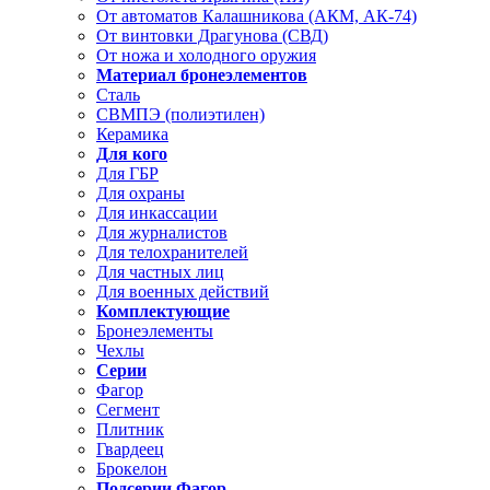
От автоматов Калашникова (АКМ, АК-74)
От винтовки Драгунова (СВД)
От ножа и холодного оружия
Материал бронеэлементов
Сталь
СВМПЭ (полиэтилен)
Керамика
Для кого
Для ГБР
Для охраны
Для инкассации
Для журналистов
Для телохранителей
Для частных лиц
Для военных действий
Комплектующие
Бронеэлементы
Чехлы
Серии
Фагор
Сегмент
Плитник
Гвардеец
Брокелон
Подсерии Фагор