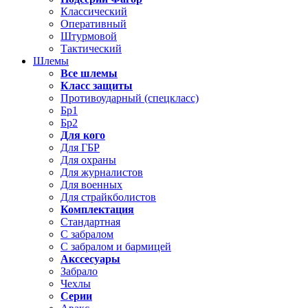
Классический
Оперативный
Штурмовой
Тактический
Шлемы
Все шлемы
Класс защиты
Противоударный (спецкласс)
Бр1
Бр2
Для кого
Для ГБР
Для охраны
Для журналистов
Для военных
Для страйкболистов
Комплектация
Стандартная
С забралом
С забралом и бармицей
Акссесуары
Забрало
Чехлы
Серии