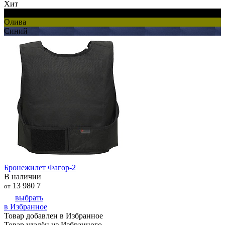
Хит
Черный
Олива
Синий
Бронежилет Фагор-2
В наличии
13 980
7
от
выбрать
в Избранное
Товар добавлен в Избранное
Товар удалён из Избранного