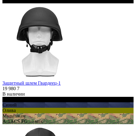
Черный
Защитный шлем Гвардеец-1
19 980
7
В наличии
Черный
Синий
Олива
Мультикам
A-TACS FG — мох