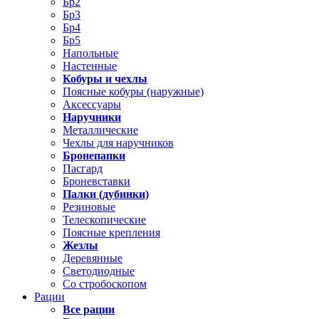
Бр2
Бр3
Бр4
Бр5
Напольные
Настенные
Кобуры и чехлы
Поясные кобуры (наружные)
Аксессуары
Наручники
Металлические
Чехлы для наручников
Бронепапки
Пасгард
Броневставки
Палки (дубинки)
Резиновые
Телескопические
Поясные крепления
Жезлы
Деревянные
Светодиодные
Со стробоскопом
Рации
Все рации