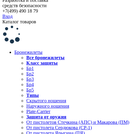
Разработка и поставка
средств безопасности
+7(499) 490 18 79
Вход
Каталог товаров
Бронежилеты
Все бронежилеты
Класс защиты
Бр1
Бр2
Бр3
Бр4
Бр5
Типы
Скрытого ношения
Наружного ношения
Plate-Carrier
Защита от оружия
От пистолетов Стечкина (АПС) и Макарова (ПМ)
От пистолета Сердюкова (СР-1)
От пистолета Ярыгина (ПЯ)