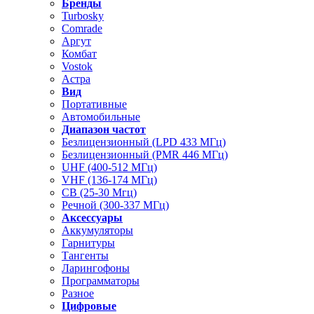
Бренды
Turbosky
Comrade
Аргут
Комбат
Vostok
Астра
Вид
Портативные
Автомобильные
Диапазон частот
Безлицензионный (LPD 433 МГц)
Безлицензионный (PMR 446 МГц)
UHF (400-512 МГц)
VHF (136-174 МГц)
CB (25-30 Мгц)
Речной (300-337 МГц)
Аксессуары
Аккумуляторы
Гарнитуры
Тангенты
Ларингофоны
Программаторы
Разное
Цифровые