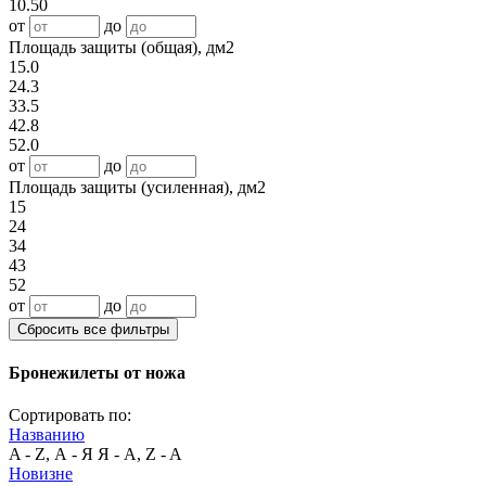
10.50
от
до
Площадь защиты (общая), дм2
15.0
24.3
33.5
42.8
52.0
от
до
Площадь защиты (усиленная), дм2
15
24
34
43
52
от
до
Сбросить все фильтры
Бронежилеты от ножа
Сортировать по:
Названию
A - Z, А - Я
Я - А, Z - A
Новизне