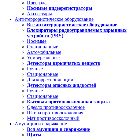
Преграда
Носимые видеорегистраторы
Аксессуары
Антитеррористическое оборудование
Все антитеррористическое оборудование
Блокираторы радиоуправляемых взрывных
устройств (РВУ)
Носимые
Стационарные
Автомобильные
Универсальные
Детекторы взрывчатых веществ
Ручные
Стационарные
Для корреспонденции
Детекторы опасных жидкостей
Ручные
Стационарные
Бытовая противоосколочная защита
Одеяло противоосколочное
Штора противоосколочная
Мат противоосколочный
Амуниция и снаряжение
Вся амуниция и снаряжение
Щиты