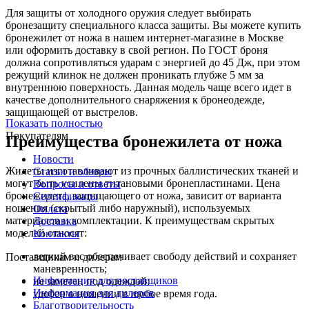
Для защиты от холодного оружия следует выбирать
бронезащиту специального класса защиты. Вы можете купить
бронежилет от ножа в нашем интернет-магазине в Москве
или оформить доставку в свой регион. По ГОСТ броня
должна сопротивляться ударам с энергией до 45 Дж, при этом
режущий клинок не должен проникать глубже 5 мм за
внутреннюю поверхность. Данная модель чаще всего идет в
качестве дополнительного снаряжения к бронеодежде,
защищающей от выстрелов.
Показать полностью
Покупателям
Преимущества бронежилета от ножа
Новости
Жилеты изготавливают из прочных баллистических тканей и
Статьи и обзоры
могут быть усилены титановыми бронепластинами. Цена
Вопросы и ответы
бронежилета, защищающего от ножа, зависит от варианта
Сертификаты
ношения (скрытый либо наружный), используемых
Оплата
материалов и комплектации. К преимуществам скрытых
Доставка
моделей относят:
Контакты
легкий вес обеспечивает свободу действий и сохраняет
Поставщикам и дилерам
маневренность;
Информация для поставщиков
не заметен под одеждой;
Информация для дилеров
удобен в ношении в любое время года.
Благотворительность