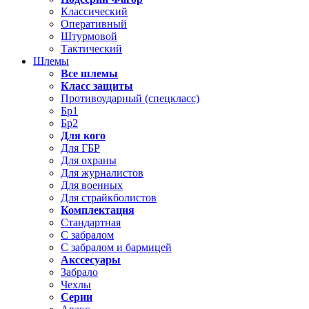
Классический
Оперативный
Штурмовой
Тактический
Шлемы
Все шлемы
Класс защиты
Противоударный (спецкласс)
Бр1
Бр2
Для кого
Для ГБР
Для охраны
Для журналистов
Для военных
Для страйкболистов
Комплектация
Стандартная
С забралом
С забралом и бармицей
Акссесуары
Забрало
Чехлы
Серии