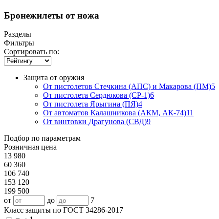
Бронежилеты от ножа
Разделы
Фильтры
Сортировать по:
Защита от оружия
От пистолетов Стечкина (АПС) и Макарова (ПМ)
5
От пистолета Сердюкова (СР-1)
6
От пистолета Ярыгина (ПЯ)
4
От автоматов Калашникова (АКМ, АК-74)
11
От винтовки Драгунова (СВД)
9
Подбор по параметрам
Розничная цена
13 980
60 360
106 740
153 120
199 500
от
до
7
Класс защиты по ГОСТ 34286-2017
1