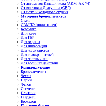
От автоматов Калашникова (АКМ, АК-74)
От винтовки Драгунова (СВД)
От ножа и холодного оружия
Материал бронеэлементов
Сталь
СВМПЭ (полиэтилен)
Керамика
Для кого
Для ГБР
Для охраны
Для инкассации
Для журналистов
Для телохранителей
Для частных лиц
Для военных действий
Комплектующие
Бронеэлементы
Чехлы
Серии
Фагор
Сегмент
Плитник
Гвардеец
Брокелон
Подсерии Фагор