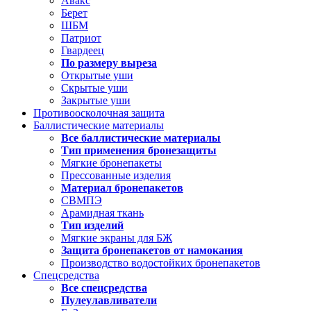
Авакс
Берет
ШБМ
Патриот
Гвардеец
По размеру выреза
Открытые уши
Скрытые уши
Закрытые уши
Противоосколочная защита
Баллистические материалы
Все баллистические материалы
Тип применения бронезащиты
Мягкие бронепакеты
Прессованные изделия
Материал бронепакетов
СВМПЭ
Арамидная ткань
Тип изделий
Мягкие экраны для БЖ
Защита бронепакетов от намокания
Производство водостойких бронепакетов
Спецсредства
Все спецсредства
Пулеулавливатели