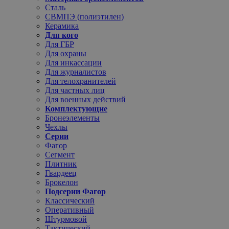
Сталь
СВМПЭ (полиэтилен)
Керамика
Для кого
Для ГБР
Для охраны
Для инкассации
Для журналистов
Для телохранителей
Для частных лиц
Для военных действий
Комплектующие
Бронеэлементы
Чехлы
Серии
Фагор
Сегмент
Плитник
Гвардеец
Брокелон
Подсерии Фагор
Классический
Оперативный
Штурмовой
Тактический