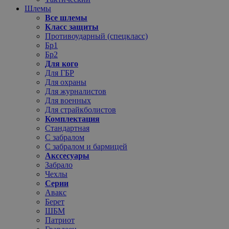
Шлемы
Все шлемы
Класс защиты
Противоударный (спецкласс)
Бр1
Бр2
Для кого
Для ГБР
Для охраны
Для журналистов
Для военных
Для страйкболистов
Комплектация
Стандартная
С забралом
С забралом и бармицей
Акссесуары
Забрало
Чехлы
Серии
Авакс
Берет
ШБМ
Патриот