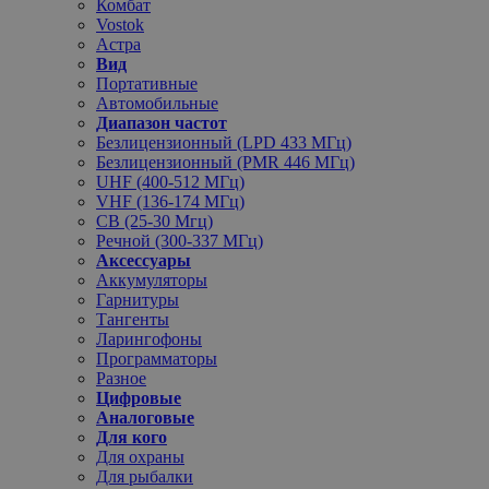
Комбат
Vostok
Астра
Вид
Портативные
Автомобильные
Диапазон частот
Безлицензионный (LPD 433 МГц)
Безлицензионный (PMR 446 МГц)
UHF (400-512 МГц)
VHF (136-174 МГц)
CB (25-30 Мгц)
Речной (300-337 МГц)
Аксессуары
Аккумуляторы
Гарнитуры
Тангенты
Ларингофоны
Программаторы
Разное
Цифровые
Аналоговые
Для кого
Для охраны
Для рыбалки