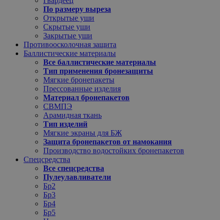
Гвардеец
По размеру выреза
Открытые уши
Скрытые уши
Закрытые уши
Противоосколочная защита
Баллистические материалы
Все баллистические материалы
Тип применения бронезащиты
Мягкие бронепакеты
Прессованные изделия
Материал бронепакетов
СВМПЭ
Арамидная ткань
Тип изделий
Мягкие экраны для БЖ
Защита бронепакетов от намокания
Производство водостойких бронепакетов
Спецсредства
Все спецсредства
Пулеулавливатели
Бр2
Бр3
Бр4
Бр5