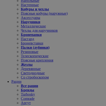
Напольные
Настенные
Кобуры и чехлы
Поясные кобуры (наружные)
Аксессуары
Наручники
Металлические
Чехлы для наручников
Бронепапки
Пасгард
Броневставки
Палки (дубинки)
Резиновые
Телескопические
Поясные крепления
Жезлы
Деревянные
Светодиодные
Со стробоскопом
Рации
Все рации
Бренды
Turbosky
Comrade
Аргут