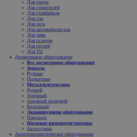
Для охоты
Для строителей
Для страйкбола
Для гор
Для леса
Для автомобилистов
Для дачи
Для складов
Для отелей
Для ТЦ
Досмотровое оборудование
Все досмотровое оборудование
Зеркала
Ручные
Подкатные
Металлодетекторы
Ручной
Арочный
Арочный складной
Колонный
Экранирующие оборудование
Преграда
Носимые видеорегистраторы
Аксессуары
Антитеррористическое оборудование