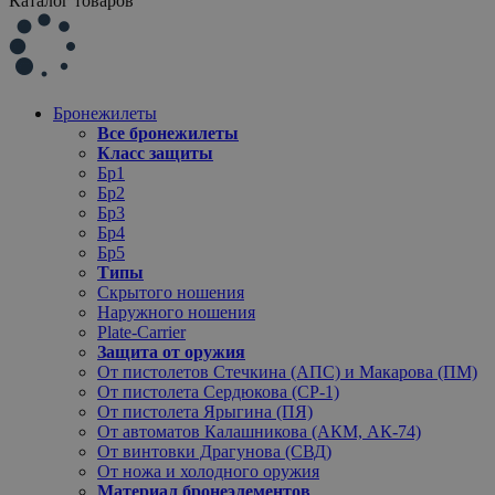
Каталог товаров
Бронежилеты
Все бронежилеты
Класс защиты
Бр1
Бр2
Бр3
Бр4
Бр5
Типы
Скрытого ношения
Наружного ношения
Plate-Carrier
Защита от оружия
От пистолетов Стечкина (АПС) и Макарова (ПМ)
От пистолета Сердюкова (СР-1)
От пистолета Ярыгина (ПЯ)
От автоматов Калашникова (АКМ, АК-74)
От винтовки Драгунова (СВД)
От ножа и холодного оружия
Материал бронеэлементов