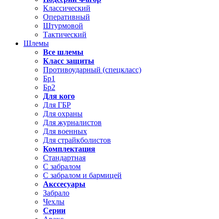
Классический
Оперативный
Штурмовой
Тактический
Шлемы
Все шлемы
Класс защиты
Противоударный (спецкласс)
Бр1
Бр2
Для кого
Для ГБР
Для охраны
Для журналистов
Для военных
Для страйкболистов
Комплектация
Стандартная
С забралом
С забралом и бармицей
Акссесуары
Забрало
Чехлы
Серии