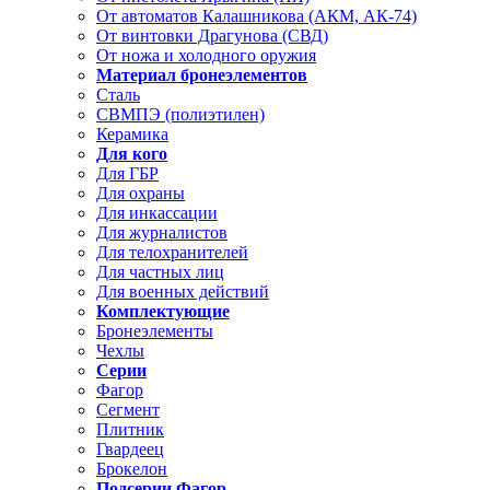
От автоматов Калашникова (АКМ, АК-74)
От винтовки Драгунова (СВД)
От ножа и холодного оружия
Материал бронеэлементов
Сталь
СВМПЭ (полиэтилен)
Керамика
Для кого
Для ГБР
Для охраны
Для инкассации
Для журналистов
Для телохранителей
Для частных лиц
Для военных действий
Комплектующие
Бронеэлементы
Чехлы
Серии
Фагор
Сегмент
Плитник
Гвардеец
Брокелон
Подсерии Фагор