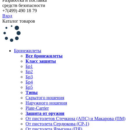
Разработка и поставка
средств безопасности
+7(499) 490 18 79
Вход
Каталог товаров
Бронежилеты
Все бронежилеты
Класс защиты
Бр1
Бр2
Бр3
Бр4
Бр5
Типы
Скрытого ношения
Наружного ношения
Plate-Carrier
Защита от оружия
От пистолетов Стечкина (АПС) и Макарова (ПМ)
От пистолета Сердюкова (СР-1)
От пистолета Ярыгина (ПЯ)