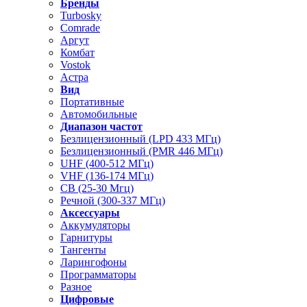
Бренды
Turbosky
Comrade
Аргут
Комбат
Vostok
Астра
Вид
Портативные
Автомобильные
Диапазон частот
Безлицензионный (LPD 433 МГц)
Безлицензионный (PMR 446 МГц)
UHF (400-512 МГц)
VHF (136-174 МГц)
CB (25-30 Мгц)
Речной (300-337 МГц)
Аксессуары
Аккумуляторы
Гарнитуры
Тангенты
Ларингофоны
Программаторы
Разное
Цифровые