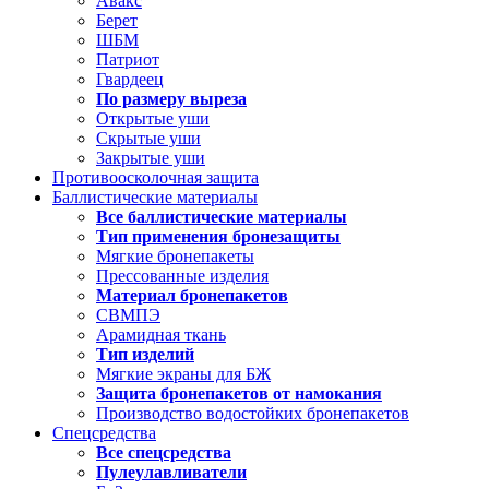
Авакс
Берет
ШБМ
Патриот
Гвардеец
По размеру выреза
Открытые уши
Скрытые уши
Закрытые уши
Противоосколочная защита
Баллистические материалы
Все баллистические материалы
Тип применения бронезащиты
Мягкие бронепакеты
Прессованные изделия
Материал бронепакетов
СВМПЭ
Арамидная ткань
Тип изделий
Мягкие экраны для БЖ
Защита бронепакетов от намокания
Производство водостойких бронепакетов
Спецсредства
Все спецсредства
Пулеулавливатели