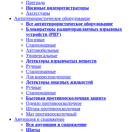
Преграда
Носимые видеорегистраторы
Аксессуары
Антитеррористическое оборудование
Все антитеррористическое оборудование
Блокираторы радиоуправляемых взрывных
устройств (РВУ)
Носимые
Стационарные
Автомобильные
Универсальные
Детекторы взрывчатых веществ
Ручные
Стационарные
Для корреспонденции
Детекторы опасных жидкостей
Ручные
Стационарные
Бытовая противоосколочная защита
Одеяло противоосколочное
Штора противоосколочная
Мат противоосколочный
Амуниция и снаряжение
Вся амуниция и снаряжение
Щиты