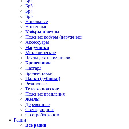
Бр2
Бр3
Бр4
Бр5
Напольные
Настенные
Кобуры и чехлы
Поясные кобуры (наружные)
Аксессуары
Наручники
Металлические
Чехлы для наручников
Бронепапки
Пасгард
Броневставки
Палки (дубинки)
Резиновые
Телескопические
Поясные крепления
Жезлы
Деревянные
Светодиодные
Со стробоскопом
Рации
Все рации