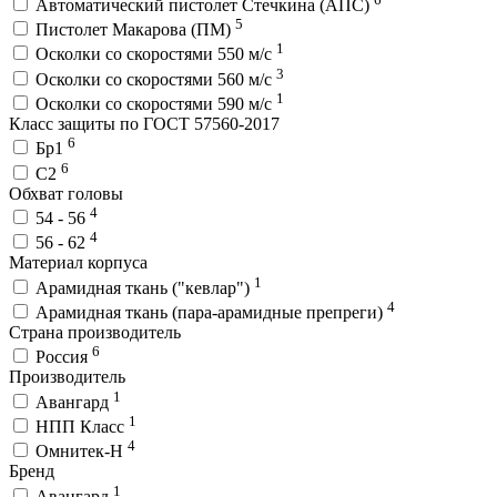
Автоматический пистолет Стечкина (АПС)
5
Пистолет Макарова (ПМ)
1
Осколки со скоростями 550 м/с
3
Осколки со скоростями 560 м/с
1
Осколки со скоростями 590 м/с
Класс защиты по ГОСТ 57560-2017
6
Бр1
6
С2
Обхват головы
4
54 - 56
4
56 - 62
Материал корпуса
1
Арамидная ткань ("кевлар")
4
Арамидная ткань (пара-арамидные препреги)
Страна производитель
6
Россия
Производитель
1
Авангард
1
НПП Класс
4
Омнитек-Н
Бренд
1
Авангард