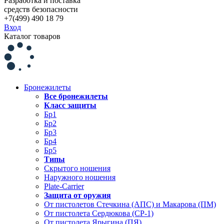
Разработка и поставка
средств безопасности
+7(499) 490 18 79
Вход
Каталог товаров
Бронежилеты
Все бронежилеты
Класс защиты
Бр1
Бр2
Бр3
Бр4
Бр5
Типы
Скрытого ношения
Наружного ношения
Plate-Carrier
Защита от оружия
От пистолетов Стечкина (АПС) и Макарова (ПМ)
От пистолета Сердюкова (СР-1)
От пистолета Ярыгина (ПЯ)