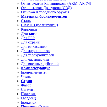
От автоматов Калашникова (АКМ, АК-74)
От винтовки Драгунова (СВД)
От ножа и холодного оружия
Материал бронеэлементов
Сталь
СВМПЭ (полиэтилен)
Керамика
Для кого
Для ГБР
Для охраны
Для инкассации
Для журналистов
Для телохранителей
Для частных лиц
Для военных действий
Комплектующие
Бронеэлементы
Чехлы
Серии
Фагор
Сегмент
Плитник
Гвардеец
Брокелон
Подсерии Фагор