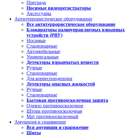
Преграда
Носимые видеорегистраторы
Аксессуары
Антитеррористическое оборудование
Все антитеррористическое оборудование
Блокираторы радиоуправляемых взрывных
устройств (РВУ)
Носимые
Стационарные
Автомобильные
Универсальные
Детекторы взрывчатых веществ
Ручные
Стационарные
Для корреспонденции
Детекторы опасных жидкостей
Ручные
Стационарные
Бытовая противоосколочная защита
Одеяло противоосколочное
Штора противоосколочная
Мат противоосколочный
Амуниция и снаряжение
Вся амуниция и снаряжение
Щиты