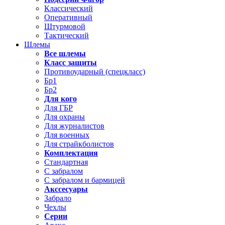
Классический
Оперативный
Штурмовой
Тактический
Шлемы
Все шлемы
Класс защиты
Противоударный (спецкласс)
Бр1
Бр2
Для кого
Для ГБР
Для охраны
Для журналистов
Для военных
Для страйкболистов
Комплектация
Стандартная
С забралом
С забралом и бармицей
Акссесуары
Забрало
Чехлы
Серии