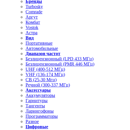
Бренды
Turbosky
Comrade
Аргут
Комбат
Vostok
Астра
Вид
Портативные
Автомобильные
Диапазон частот
Безлицензионный (LPD 433 МГц)
Безлицензионный (PMR 446 МГц)
UHF (400-512 МГц)
VHF (136-174 МГц)
CB (25-30 Мгц)
Речной (300-337 МГц)
Аксессуары
Аккумуляторы
Гарнитуры
Тангенты
Ларингофоны
Программаторы
Разное
Цифровые