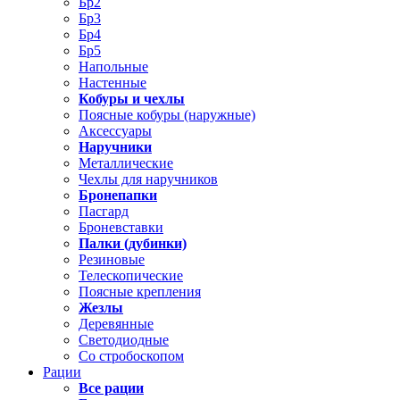
Бр2
Бр3
Бр4
Бр5
Напольные
Настенные
Кобуры и чехлы
Поясные кобуры (наружные)
Аксессуары
Наручники
Металлические
Чехлы для наручников
Бронепапки
Пасгард
Броневставки
Палки (дубинки)
Резиновые
Телескопические
Поясные крепления
Жезлы
Деревянные
Светодиодные
Со стробоскопом
Рации
Все рации