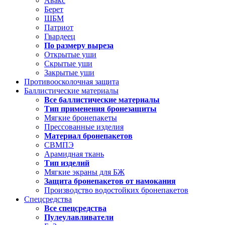
Авакс
Берет
ШБМ
Патриот
Гвардеец
По размеру выреза
Открытые уши
Скрытые уши
Закрытые уши
Противоосколочная защита
Баллистические материалы
Все баллистические материалы
Тип применения бронезащиты
Мягкие бронепакеты
Прессованные изделия
Материал бронепакетов
СВМПЭ
Арамидная ткань
Тип изделий
Мягкие экраны для БЖ
Защита бронепакетов от намокания
Производство водостойких бронепакетов
Спецсредства
Все спецсредства
Пулеулавливатели