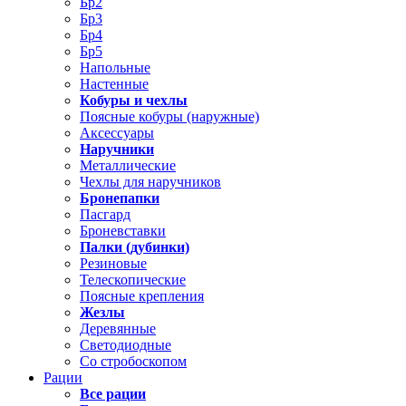
Бр2
Бр3
Бр4
Бр5
Напольные
Настенные
Кобуры и чехлы
Поясные кобуры (наружные)
Аксессуары
Наручники
Металлические
Чехлы для наручников
Бронепапки
Пасгард
Броневставки
Палки (дубинки)
Резиновые
Телескопические
Поясные крепления
Жезлы
Деревянные
Светодиодные
Со стробоскопом
Рации
Все рации