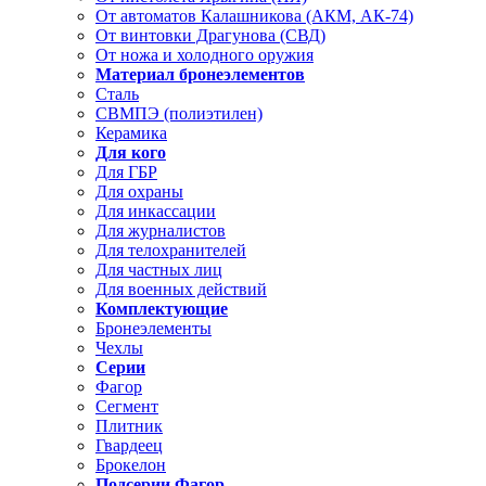
От автоматов Калашникова (АКМ, АК-74)
От винтовки Драгунова (СВД)
От ножа и холодного оружия
Материал бронеэлементов
Сталь
СВМПЭ (полиэтилен)
Керамика
Для кого
Для ГБР
Для охраны
Для инкассации
Для журналистов
Для телохранителей
Для частных лиц
Для военных действий
Комплектующие
Бронеэлементы
Чехлы
Серии
Фагор
Сегмент
Плитник
Гвардеец
Брокелон
Подсерии Фагор