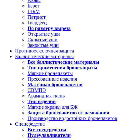
Авакс
Берет
ШБМ
Патриот
Гвардеец
По размеру выреза
Открытые уши
Скрытые уши
Закрытые уши
Противоосколочная защита
Баллистические материалы
Все баллистические материалы
Тип применения бронезащиты
Мягкие бронепакеты
Прессованные изделия
Материал бронепакетов
СВМПЭ
Арамидная ткань
Тип изделий
Мягкие экраны для БЖ
Защита бронепакетов от намокания
Производство водостойких бронепакетов
Спецсредства
Все спецсредства
Пулеулавливатели