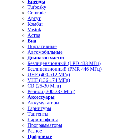
Бренды
Turbosky
Comrade
Аргут
Комбат
Vostok
Астра
Вид
Портативные
Автомобильные
Диапазон частот
Безлицензионный (LPD 433 МГц)
Безлицензионный (PMR 446 МГц)
UHF (400-512 МГц)
VHF (136-174 МГц)
CB (25-30 Мгц)
Речной (300-337 МГц)
Аксессуары
Аккумуляторы
Гарнитуры
Тангенты
Ларингофоны
Программаторы
Разное
Цифровые