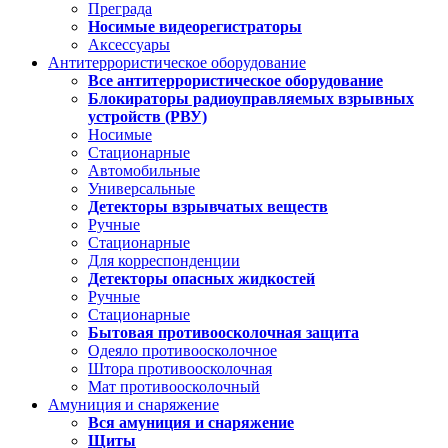
Преграда
Носимые видеорегистраторы
Аксессуары
Антитеррористическое оборудование
Все антитеррористическое оборудование
Блокираторы радиоуправляемых взрывных
устройств (РВУ)
Носимые
Стационарные
Автомобильные
Универсальные
Детекторы взрывчатых веществ
Ручные
Стационарные
Для корреспонденции
Детекторы опасных жидкостей
Ручные
Стационарные
Бытовая противоосколочная защита
Одеяло противоосколочное
Штора противоосколочная
Мат противоосколочный
Амуниция и снаряжение
Вся амуниция и снаряжение
Щиты