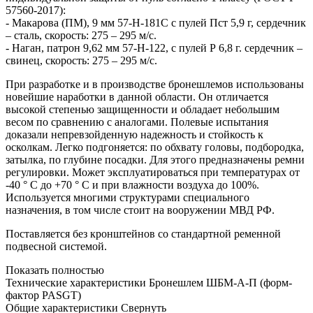
57560-2017):
- Макарова (ПМ), 9 мм 57-Н-181С с пулей Пст 5,9 г, сердечник
– сталь, скорость: 275 – 295 м/с.
- Наган, патрон 9,62 мм 57-Н-122, с пулей Р 6,8 г. сердечник –
свинец, скорость: 275 – 295 м/с.
При разработке и в производстве бронешлемов использованы
новейшие наработки в данной области. Он отличается
высокой степенью защищенности и обладает небольшим
весом по сравнению с аналогами. Полевые испытания
доказали непревзойденную надежность и стойкость к
осколкам. Легко подгоняется: по обхвату головы, подбородка,
затылка, по глубине посадки. Для этого предназначены ремни
регулировки. Может эксплуатироваться при температурах от
-40 ° С до +70 ° С и при влажности воздуха до 100%.
Используется многими структурами специального
назначения, в том числе стоит на вооружении МВД РФ.
Поставляется без кронштейнов со стандартной ременной
подвесной системой.
Показать полностью
Технические характеристики Бронешлем ШБМ-А-П (форм-
фактор PASGT)
Общие характеристики
Свернуть