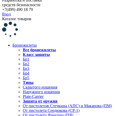
Разработка и поставка
средств безопасности
+7(499) 490 18 79
Вход
Каталог товаров
Бронежилеты
Все бронежилеты
Класс защиты
Бр1
Бр2
Бр3
Бр4
Бр5
Типы
Скрытого ношения
Наружного ношения
Plate-Carrier
Защита от оружия
От пистолетов Стечкина (АПС) и Макарова (ПМ)
От пистолета Сердюкова (СР-1)
От пистолета Ярыгина (ПЯ)