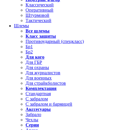
Классический
Оперативный
Штурмовой
Тактический
Шлемы
Все шлемы
Класс защиты
Противоударный (спецкласс)
Бр1
Бр2
Для кого
Для ГБР
Для охраны
Для журналистов
Для военных
Для страйкболистов
Комплектация
Стандартная
С забралом
С забралом и бармицей
Акссесуары
Забрало
Чехлы
Серии