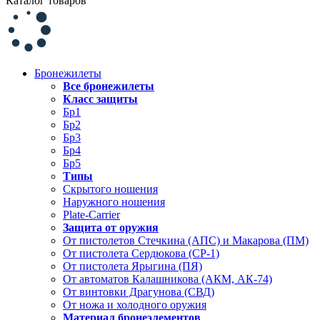
Каталог товаров
Бронежилеты
Все бронежилеты
Класс защиты
Бр1
Бр2
Бр3
Бр4
Бр5
Типы
Скрытого ношения
Наружного ношения
Plate-Carrier
Защита от оружия
От пистолетов Стечкина (АПС) и Макарова (ПМ)
От пистолета Сердюкова (СР-1)
От пистолета Ярыгина (ПЯ)
От автоматов Калашникова (АКМ, АК-74)
От винтовки Драгунова (СВД)
От ножа и холодного оружия
Материал бронеэлементов