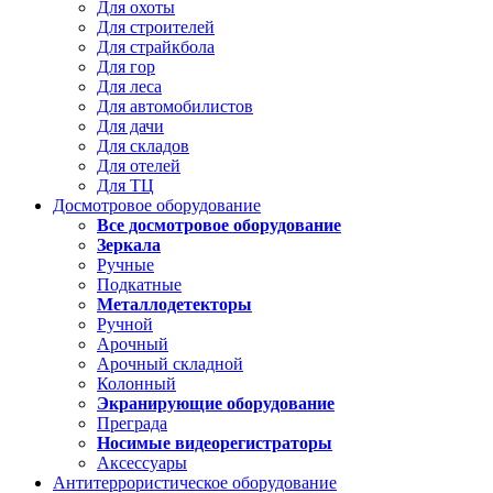
Для охоты
Для строителей
Для страйкбола
Для гор
Для леса
Для автомобилистов
Для дачи
Для складов
Для отелей
Для ТЦ
Досмотровое оборудование
Все досмотровое оборудование
Зеркала
Ручные
Подкатные
Металлодетекторы
Ручной
Арочный
Арочный складной
Колонный
Экранирующие оборудование
Преграда
Носимые видеорегистраторы
Аксессуары
Антитеррористическое оборудование