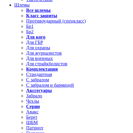
Шлемы
Все шлемы
Класс защиты
Противоударный (спецкласс)
Бр1
Бр2
Для кого
Для ГБР
Для охраны
Для журналистов
Для военных
Для страйкболистов
Комплектация
Стандартная
С забралом
С забралом и бармицей
Акссесуары
Забрало
Чехлы
Серии
Авакс
Берет
ШБМ
Патриот