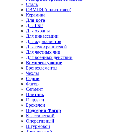
Сталь
СВМПЭ (полиэтилен)
Керамика
Для кого
Для ГБР
Для охраны
Для инкассации
Для журналистов
Для телохранителей
Для частных лиц
Для военных действий
Комплектующие
Бронеэлементы
Чехлы
Серии
Фагор
Сегмент
Плитник
Гвардеец
Брокелон
Подсерии Фагор
Классический
Оперативный
Штурмовой
Тактический