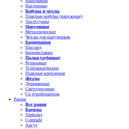
Напольные
Настенные
Кобуры и чехлы
Поясные кобуры (наружные)
Аксессуары
Наручники
Металлические
Чехлы для наручников
Бронепапки
Пасгард
Броневставки
Палки (дубинки)
Резиновые
Телескопические
Поясные крепления
Жезлы
Деревянные
Светодиодные
Со стробоскопом
Рации
Все рации
Бренды
Turbosky
Comrade
Аргут