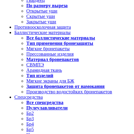
Гвардеец
По размеру выреза
Открытые уши
Скрытые уши
Закрытые уши
Противоосколочная защита
Баллистические материалы
Все баллистические материалы
Тип применения бронезащиты
Мягкие бронепакеты
Прессованные изделия
Материал бронепакетов
СВМПЭ
Арамидная ткань
Тип изделий
Мягкие экраны для БЖ
Защита бронепакетов от намокания
Производство водостойких бронепакетов
Спецсредства
Все спецсредства
Пулеулавливатели
Бр2
Бр3
Бр4
Бр5