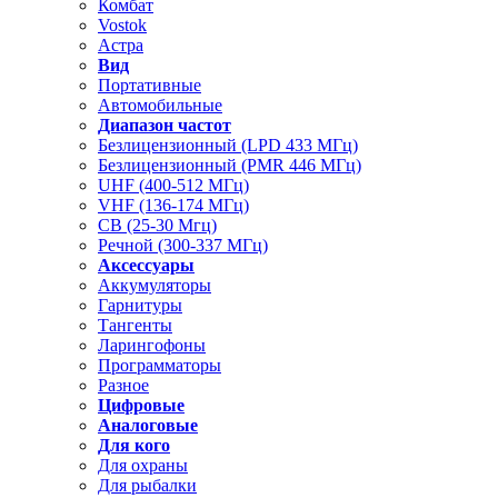
Комбат
Vostok
Астра
Вид
Портативные
Автомобильные
Диапазон частот
Безлицензионный (LPD 433 МГц)
Безлицензионный (PMR 446 МГц)
UHF (400-512 МГц)
VHF (136-174 МГц)
CB (25-30 Мгц)
Речной (300-337 МГц)
Аксессуары
Аккумуляторы
Гарнитуры
Тангенты
Ларингофоны
Программаторы
Разное
Цифровые
Аналоговые
Для кого
Для охраны
Для рыбалки