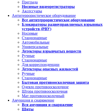
Преграда
Носимые видеорегистраторы
Аксессуары
Антитеррористическое оборудование
Все антитеррористическое оборудование
Блокираторы радиоуправляемых взрывных
устройств (РВУ)
Носимые
Стационарные
Автомобильные
Универсальные
Детекторы взрывчатых веществ
Ручные
Стационарные
Для корреспонденции
Детекторы опасных жидкостей
Ручные
Стационарные
Бытовая противоосколочная защита
Одеяло противоосколочное
Штора противоосколочная
Мат противоосколочный
Амуниция и снаряжение
Вся амуниция и снаряжение
Щиты