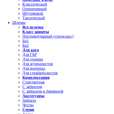
Классический
Оперативный
Штурмовой
Тактический
Шлемы
Все шлемы
Класс защиты
Противоударный (спецкласс)
Бр1
Бр2
Для кого
Для ГБР
Для охраны
Для журналистов
Для военных
Для страйкболистов
Комплектация
Стандартная
С забралом
С забралом и бармицей
Акссесуары
Забрало
Чехлы
Серии