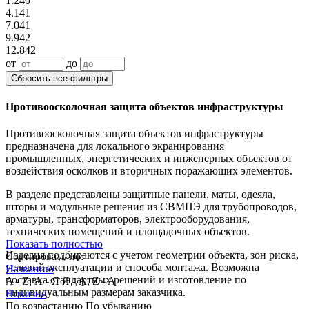
1.240
4.141
7.041
9.942
12.842
от
до
Сбросить все фильтры
Противоосколочная защита объектов инфраструктуры
Противоосколочная защита объектов инфраструктуры
предназначена для локального экранирования
промышленных, энергетических и инженерных объектов от
воздействия осколков и вторичных поражающих элементов.
В разделе представлены защитные панели, маты, одеяла,
шторы и модульные решения из СВМПЭ для трубопроводов,
арматуры, трансформаторов, электрооборудования,
технических помещений и площадочных объектов.
Показать полностью
Изделия подбираются с учетом геометрии объекта, зон риска,
Сортировать по:
условий эксплуатации и способа монтажа. Возможна
Названию
поставка стандартных решений и изготовление по
A - Z, А - Я
Я - А, Z - A
индивидуальным размерам заказчика.
Новизне
По возрастанию
По убыванию