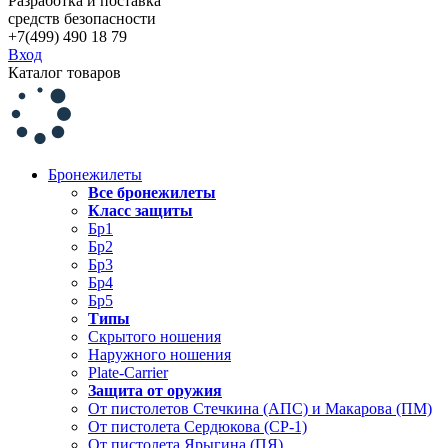
Разработка и поставка
средств безопасности
+7(499) 490 18 79
Вход
Каталог товаров
Бронежилеты
Все бронежилеты
Класс защиты
Бр1
Бр2
Бр3
Бр4
Бр5
Типы
Скрытого ношения
Наружного ношения
Plate-Carrier
Защита от оружия
От пистолетов Стечкина (АПС) и Макарова (ПМ)
От пистолета Сердюкова (СР-1)
От пистолета Ярыгина (ПЯ)