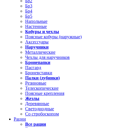
Бр2
Бр3
Бр4
Бр5
Напольные
Настенные
Кобуры и чехлы
Поясные кобуры (наружные)
Аксессуары
Наручники
Металлические
Чехлы для наручников
Бронепапки
Пасгард
Броневставки
Палки (дубинки)
Резиновые
Телескопические
Поясные крепления
Жезлы
Деревянные
Светодиодные
Со стробоскопом
Рации
Все рации