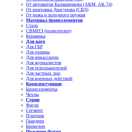
От автоматов Калашникова (АКМ, АК-74)
От винтовки Драгунова (СВД)
От ножа и холодного оружия
Материал бронеэлементов
Сталь
СВМПЭ (полиэтилен)
Керамика
Для кого
Для ГБР
Для охраны
Для инкассации
Для журналистов
Для телохранителей
Для частных лиц
Для военных действий
Комплектующие
Бронеэлементы
Чехлы
Серии
Фагор
Сегмент
Плитник
Гвардеец
Брокелон
Подсерии Фагор