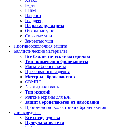
Авакс
Берет
ШБМ
Патриот
Гвардеец
По размеру выреза
Открытые уши
Скрытые уши
Закрытые уши
Противоосколочная защита
Баллистические материалы
Все баллистические материалы
Тип применения бронезащиты
Мягкие бронепакеты
Прессованные изделия
Материал бронепакетов
СВМПЭ
Арамидная ткань
Тип изделий
Мягкие экраны для БЖ
Защита бронепакетов от намокания
Производство водостойких бронепакетов
Спецсредства
Все спецсредства
Пулеулавливатели