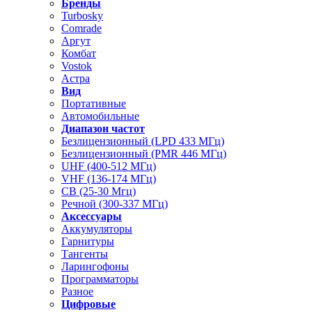
Бренды
Turbosky
Comrade
Аргут
Комбат
Vostok
Астра
Вид
Портативные
Автомобильные
Диапазон частот
Безлицензионный (LPD 433 МГц)
Безлицензионный (PMR 446 МГц)
UHF (400-512 МГц)
VHF (136-174 МГц)
CB (25-30 Мгц)
Речной (300-337 МГц)
Аксессуары
Аккумуляторы
Гарнитуры
Тангенты
Ларингофоны
Программаторы
Разное
Цифровые