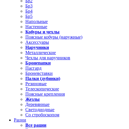
Бр2
Бр3
Бр4
Бр5
Напольные
Настенные
Кобуры и чехлы
Поясные кобуры (наружные)
Аксессуары
Наручники
Металлические
Чехлы для наручников
Бронепапки
Пасгард
Броневставки
Палки (дубинки)
Резиновые
Телескопические
Поясные крепления
Жезлы
Деревянные
Светодиодные
Со стробоскопом
Рации
Все рации