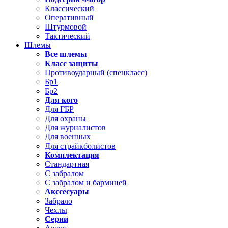
Классический
Оперативный
Штурмовой
Тактический
Шлемы
Все шлемы
Класс защиты
Противоударный (спецкласс)
Бр1
Бр2
Для кого
Для ГБР
Для охраны
Для журналистов
Для военных
Для страйкболистов
Комплектация
Стандартная
С забралом
С забралом и бармицей
Акссесуары
Забрало
Чехлы
Серии