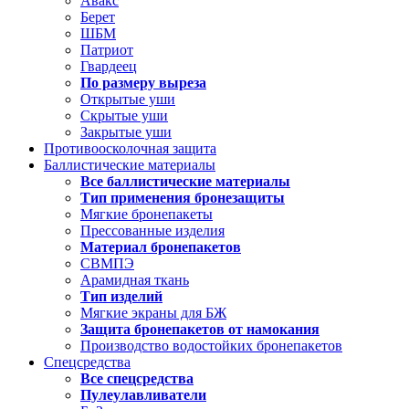
Авакс
Берет
ШБМ
Патриот
Гвардеец
По размеру выреза
Открытые уши
Скрытые уши
Закрытые уши
Противоосколочная защита
Баллистические материалы
Все баллистические материалы
Тип применения бронезащиты
Мягкие бронепакеты
Прессованные изделия
Материал бронепакетов
СВМПЭ
Арамидная ткань
Тип изделий
Мягкие экраны для БЖ
Защита бронепакетов от намокания
Производство водостойких бронепакетов
Спецсредства
Все спецсредства
Пулеулавливатели