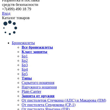
Разработка и поставка
средств безопасности
+7(499) 490 18 79
Вход
Каталог товаров
Бронежилеты
Все бронежилеты
Класс защиты
Бр1
Бр2
Бр3
Бр4
Бр5
Типы
Скрытого ношения
Наружного ношения
Plate-Carrier
Защита от оружия
От пистолетов Стечкина (АПС) и Макарова (ПМ)
От пистолета Сердюкова (СР-1)
От пистолета Ярыгина (ПЯ)