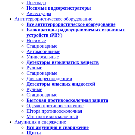
Преграда
Носимые видеорегистраторы
Аксессуары
Антитеррористическое оборудование
Все антитеррористическое оборудование
Блокираторы радиоуправляемых взрывных
устройств (РВУ)
Носимые
Стационарные
Автомобильные
Универсальные
Детекторы взрывчатых веществ
Ручные
Стационарные
Для корреспонденции
Детекторы опасных жидкостей
Ручные
Стационарные
Бытовая противоосколочная защита
Одеяло противоосколочное
Штора противоосколочная
Мат противоосколочный
Амуниция и снаряжение
Вся амуниция и снаряжение
Щиты