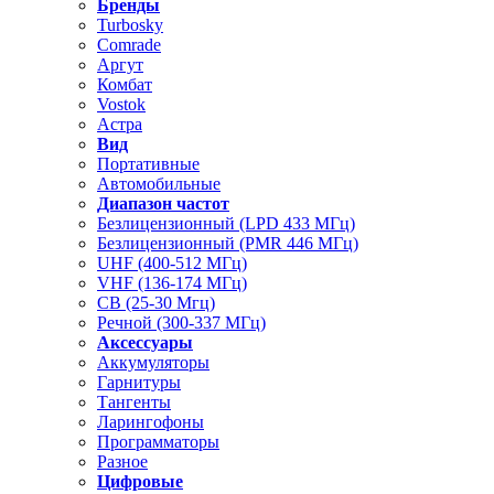
Бренды
Turbosky
Comrade
Аргут
Комбат
Vostok
Астра
Вид
Портативные
Автомобильные
Диапазон частот
Безлицензионный (LPD 433 МГц)
Безлицензионный (PMR 446 МГц)
UHF (400-512 МГц)
VHF (136-174 МГц)
CB (25-30 Мгц)
Речной (300-337 МГц)
Аксессуары
Аккумуляторы
Гарнитуры
Тангенты
Ларингофоны
Программаторы
Разное
Цифровые