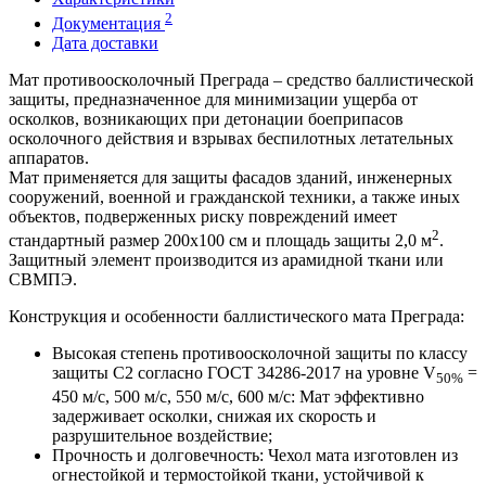
2
Документация
Дата доставки
Мат противоосколочный Преграда – средство баллистической
защиты, предназначенное для минимизации ущерба от
осколков, возникающих при детонации боеприпасов
осколочного действия и взрывах беспилотных летательных
аппаратов.
Мат применяется для защиты фасадов зданий, инженерных
сооружений, военной и гражданской техники, а также иных
объектов, подверженных риску повреждений имеет
2
стандартный размер 200х100 см и площадь защиты 2,0 м
.
Защитный элемент производится из арамидной ткани или
СВМПЭ.
Конструкция и особенности баллистического мата Преграда:
Высокая степень противоосколочной защиты по классу
защиты С2 согласно ГОСТ 34286-2017 на уровне V
=
50%
450 м/с, 500 м/с, 550 м/с, 600 м/с: Мат эффективно
задерживает осколки, снижая их скорость и
разрушительное воздействие;
Прочность и долговечность: Чехол мата изготовлен из
огнестойкой и термостойкой ткани, устойчивой к