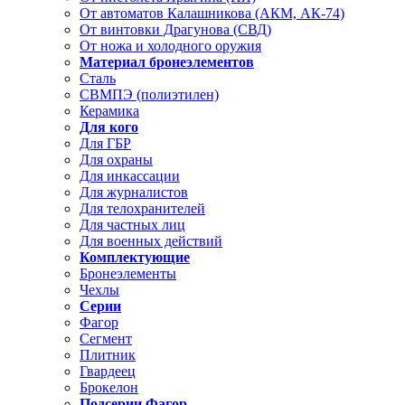
От автоматов Калашникова (АКМ, АК-74)
От винтовки Драгунова (СВД)
От ножа и холодного оружия
Материал бронеэлементов
Сталь
СВМПЭ (полиэтилен)
Керамика
Для кого
Для ГБР
Для охраны
Для инкассации
Для журналистов
Для телохранителей
Для частных лиц
Для военных действий
Комплектующие
Бронеэлементы
Чехлы
Серии
Фагор
Сегмент
Плитник
Гвардеец
Брокелон
Подсерии Фагор