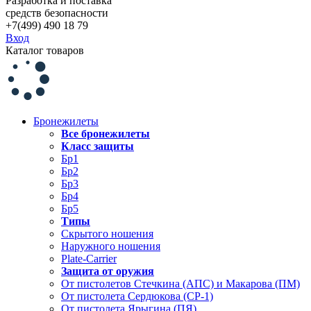
Разработка и поставка
средств безопасности
+7(499) 490 18 79
Вход
Каталог товаров
Бронежилеты
Все бронежилеты
Класс защиты
Бр1
Бр2
Бр3
Бр4
Бр5
Типы
Скрытого ношения
Наружного ношения
Plate-Carrier
Защита от оружия
От пистолетов Стечкина (АПС) и Макарова (ПМ)
От пистолета Сердюкова (СР-1)
От пистолета Ярыгина (ПЯ)