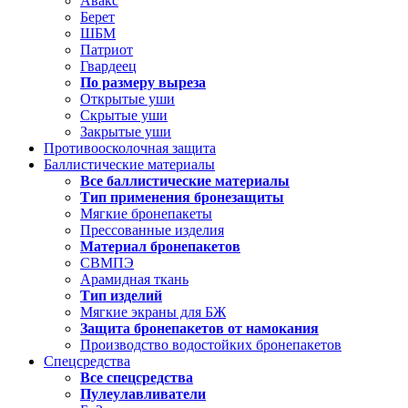
Авакс
Берет
ШБМ
Патриот
Гвардеец
По размеру выреза
Открытые уши
Скрытые уши
Закрытые уши
Противоосколочная защита
Баллистические материалы
Все баллистические материалы
Тип применения бронезащиты
Мягкие бронепакеты
Прессованные изделия
Материал бронепакетов
СВМПЭ
Арамидная ткань
Тип изделий
Мягкие экраны для БЖ
Защита бронепакетов от намокания
Производство водостойких бронепакетов
Спецсредства
Все спецсредства
Пулеулавливатели