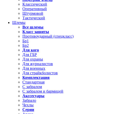
Классический
Оперативный
Штурмовой
Тактический
Шлемы
Все шлемы
Класс защиты
Противоударный (спецкласс)
Бр1
Бр2
Для кого
Для ГБР
Для охраны
Для журналистов
Для военных
Для страйкболистов
Комплектация
Стандартная
С забралом
С забралом и бармицей
Акссесуары
Забрало
Чехлы
Серии