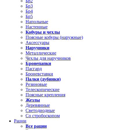
Бр2
Бр3
Бр4
Бр5
Напольные
Настенные
Кобуры и чехлы
Поясные кобуры (наружные)
Аксессуары
Наручники
Металлические
Чехлы для наручников
Бронепапки
Пасгард
Броневставки
Палки (дубинки)
Резиновые
Телескопические
Поясные крепления
Жезлы
Деревянные
Светодиодные
Со стробоскопом
Рации
Все рации