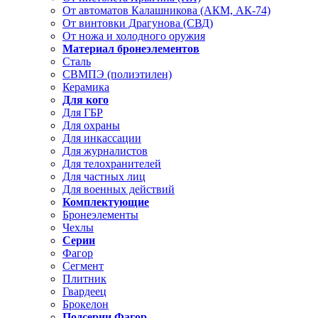
От автоматов Калашникова (АКМ, АК-74)
От винтовки Драгунова (СВД)
От ножа и холодного оружия
Материал бронеэлементов
Сталь
СВМПЭ (полиэтилен)
Керамика
Для кого
Для ГБР
Для охраны
Для инкассации
Для журналистов
Для телохранителей
Для частных лиц
Для военных действий
Комплектующие
Бронеэлементы
Чехлы
Серии
Фагор
Сегмент
Плитник
Гвардеец
Брокелон
Подсерии Фагор