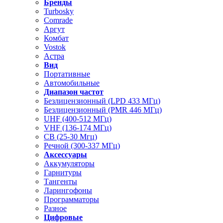
Бренды
Turbosky
Comrade
Аргут
Комбат
Vostok
Астра
Вид
Портативные
Автомобильные
Диапазон частот
Безлицензионный (LPD 433 МГц)
Безлицензионный (PMR 446 МГц)
UHF (400-512 МГц)
VHF (136-174 МГц)
CB (25-30 Мгц)
Речной (300-337 МГц)
Аксессуары
Аккумуляторы
Гарнитуры
Тангенты
Ларингофоны
Программаторы
Разное
Цифровые