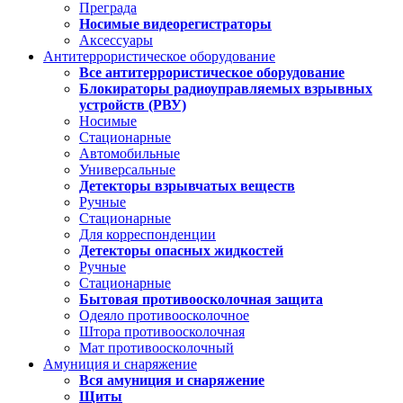
Преграда
Носимые видеорегистраторы
Аксессуары
Антитеррористическое оборудование
Все антитеррористическое оборудование
Блокираторы радиоуправляемых взрывных
устройств (РВУ)
Носимые
Стационарные
Автомобильные
Универсальные
Детекторы взрывчатых веществ
Ручные
Стационарные
Для корреспонденции
Детекторы опасных жидкостей
Ручные
Стационарные
Бытовая противоосколочная защита
Одеяло противоосколочное
Штора противоосколочная
Мат противоосколочный
Амуниция и снаряжение
Вся амуниция и снаряжение
Щиты