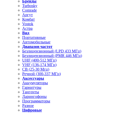
Бренды
Turbosky
Comrade
Аргут
Комбат
Vostok
Астра
Вид
Портативные
Автомобильные
Диапазон частот
Безлицензионный (LPD 433 МГц)
Безлицензионный (PMR 446 МГц)
UHF (400-512 МГц)
VHF (136-174 МГц)
CB (25-30 Мгц)
Речной (300-337 МГц)
Аксессуары
Аккумуляторы
Гарнитуры
Тангенты
Ларингофоны
Программаторы
Разное
Цифровые