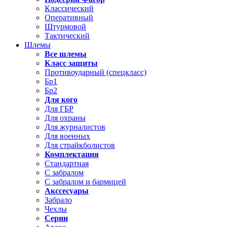
Классический
Оперативный
Штурмовой
Тактический
Шлемы
Все шлемы
Класс защиты
Противоударный (спецкласс)
Бр1
Бр2
Для кого
Для ГБР
Для охраны
Для журналистов
Для военных
Для страйкболистов
Комплектация
Стандартная
С забралом
С забралом и бармицей
Акссесуары
Забрало
Чехлы
Серии