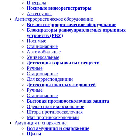
Преграда
Носимые видеорегистраторы
Аксессуары
Антитеррористическое оборудование
Все антитеррористическое оборудование
Блокираторы радиоуправляемых взрывных
устройств (РВУ)
Носимые
Стационарные
Автомобильные
Универсальные
Детекторы взрывчатых веществ
Ручные
Стационарные
Для корреспонденции
Детекторы опасных жидкостей
Ручные
Стационарные
Бытовая противоосколочная защита
Одеяло противоосколочное
Штора противоосколочная
Мат противоосколочный
Амуниция и снаряжение
Вся амуниция и снаряжение
Щиты