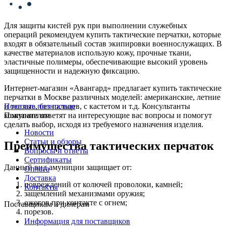
Для защиты кистей рук при выполнении служебных
операций рекомендуем купить тактические перчатки, которые
входят в обязательный состав экипировки военнослужащих. В
качестве материалов использую кожу, прочные ткани,
эластичные полимеры, обеспечивающие высокий уровень
защищенности и надежную фиксацию.
Интернет-магазин «Авангард» предлагает купить тактические
перчатки в Москве различных моделей: американские, летние
и теплые, без пальцев, с кастетом и т.д. Консультанты
Показать полностью
компании ответят на интересующие вас вопросы и помогут
Покупателям
сделать выбор, исходя из требуемого назначения изделия.
Новости
Статьи и обзоры
Преимущества тактических перчаток
Вопросы и ответы
Сертификаты
Данный вид амуниции защищает от:
Оплата
Доставка
повреждений от колючей проволоки, камней;
Контакты
защемлений механизмами оружия;
ожогов при контакте с огнем;
Поставщикам и дилерам
порезов.
Информация для поставщиков