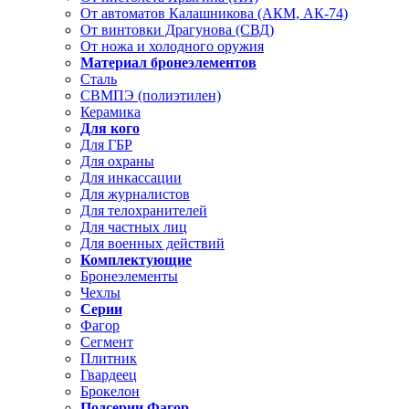
От автоматов Калашникова (АКМ, АК-74)
От винтовки Драгунова (СВД)
От ножа и холодного оружия
Материал бронеэлементов
Сталь
СВМПЭ (полиэтилен)
Керамика
Для кого
Для ГБР
Для охраны
Для инкассации
Для журналистов
Для телохранителей
Для частных лиц
Для военных действий
Комплектующие
Бронеэлементы
Чехлы
Серии
Фагор
Сегмент
Плитник
Гвардеец
Брокелон
Подсерии Фагор