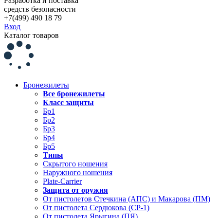
Разработка и поставка
средств безопасности
+7(499) 490 18 79
Вход
Каталог товаров
Бронежилеты
Все бронежилеты
Класс защиты
Бр1
Бр2
Бр3
Бр4
Бр5
Типы
Скрытого ношения
Наружного ношения
Plate-Carrier
Защита от оружия
От пистолетов Стечкина (АПС) и Макарова (ПМ)
От пистолета Сердюкова (СР-1)
От пистолета Ярыгина (ПЯ)