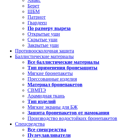
Авакс
Берет
ШБМ
Патриот
Гвардеец
По размеру выреза
Открытые уши
Скрытые уши
Закрытые уши
Противоосколочная защита
Баллистические материалы
Все баллистические материалы
Тип применения бронезащиты
Мягкие бронепакеты
Прессованные изделия
Материал бронепакетов
СВМПЭ
Арамидная ткань
Тип изделий
Мягкие экраны для БЖ
Защита бронепакетов от намокания
Производство водостойких бронепакетов
Спецсредства
Все спецсредства
Пулеулавливатели