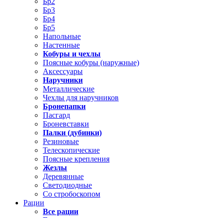
Бр2
Бр3
Бр4
Бр5
Напольные
Настенные
Кобуры и чехлы
Поясные кобуры (наружные)
Аксессуары
Наручники
Металлические
Чехлы для наручников
Бронепапки
Пасгард
Броневставки
Палки (дубинки)
Резиновые
Телескопические
Поясные крепления
Жезлы
Деревянные
Светодиодные
Со стробоскопом
Рации
Все рации