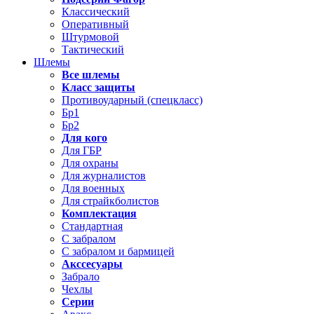
Классический
Оперативный
Штурмовой
Тактический
Шлемы
Все шлемы
Класс защиты
Противоударный (спецкласс)
Бр1
Бр2
Для кого
Для ГБР
Для охраны
Для журналистов
Для военных
Для страйкболистов
Комплектация
Стандартная
С забралом
С забралом и бармицей
Акссесуары
Забрало
Чехлы
Серии