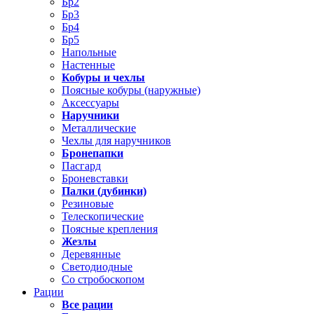
Бр2
Бр3
Бр4
Бр5
Напольные
Настенные
Кобуры и чехлы
Поясные кобуры (наружные)
Аксессуары
Наручники
Металлические
Чехлы для наручников
Бронепапки
Пасгард
Броневставки
Палки (дубинки)
Резиновые
Телескопические
Поясные крепления
Жезлы
Деревянные
Светодиодные
Со стробоскопом
Рации
Все рации