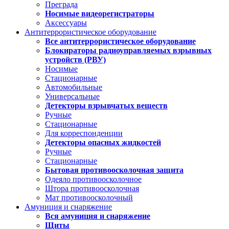
Преграда
Носимые видеорегистраторы
Аксессуары
Антитеррористическое оборудование
Все антитеррористическое оборудование
Блокираторы радиоуправляемых взрывных
устройств (РВУ)
Носимые
Стационарные
Автомобильные
Универсальные
Детекторы взрывчатых веществ
Ручные
Стационарные
Для корреспонденции
Детекторы опасных жидкостей
Ручные
Стационарные
Бытовая противоосколочная защита
Одеяло противоосколочное
Штора противоосколочная
Мат противоосколочный
Амуниция и снаряжение
Вся амуниция и снаряжение
Щиты