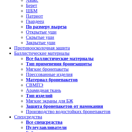
Авакс
Берет
ШБМ
Патриот
Гвардеец
По размеру выреза
Открытые уши
Скрытые уши
Закрытые уши
Противоосколочная защита
Баллистические материалы
Все баллистические материалы
Тип применения бронезащиты
Мягкие бронепакеты
Прессованные изделия
Материал бронепакетов
СВМПЭ
Арамидная ткань
Тип изделий
Мягкие экраны для БЖ
Защита бронепакетов от намокания
Производство водостойких бронепакетов
Спецсредства
Все спецсредства
Пулеулавливатели