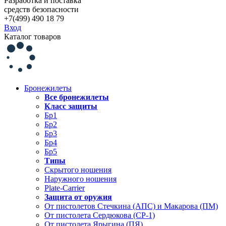
Разработка и поставка
средств безопасности
+7(499) 490 18 79
Вход
Каталог товаров
Бронежилеты
Все бронежилеты
Класс защиты
Бр1
Бр2
Бр3
Бр4
Бр5
Типы
Скрытого ношения
Наружного ношения
Plate-Carrier
Защита от оружия
От пистолетов Стечкина (АПС) и Макарова (ПМ)
От пистолета Сердюкова (СР-1)
От пистолета Ярыгина (ПЯ)