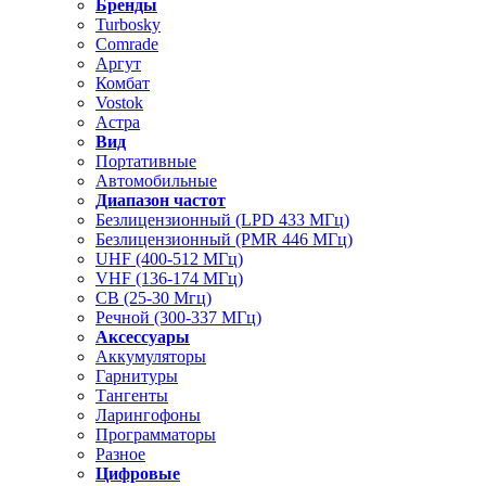
Бренды
Turbosky
Comrade
Аргут
Комбат
Vostok
Астра
Вид
Портативные
Автомобильные
Диапазон частот
Безлицензионный (LPD 433 МГц)
Безлицензионный (PMR 446 МГц)
UHF (400-512 МГц)
VHF (136-174 МГц)
CB (25-30 Мгц)
Речной (300-337 МГц)
Аксессуары
Аккумуляторы
Гарнитуры
Тангенты
Ларингофоны
Программаторы
Разное
Цифровые