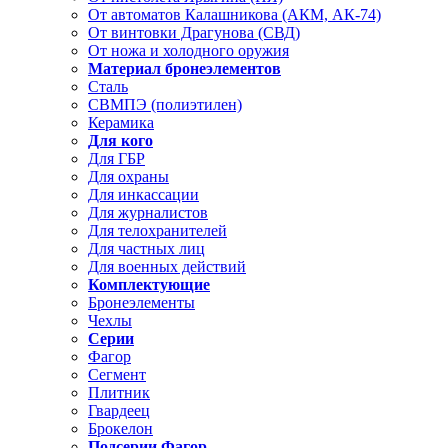
От автоматов Калашникова (АКМ, АК-74)
От винтовки Драгунова (СВД)
От ножа и холодного оружия
Материал бронеэлементов
Сталь
СВМПЭ (полиэтилен)
Керамика
Для кого
Для ГБР
Для охраны
Для инкассации
Для журналистов
Для телохранителей
Для частных лиц
Для военных действий
Комплектующие
Бронеэлементы
Чехлы
Серии
Фагор
Сегмент
Плитник
Гвардеец
Брокелон
Подсерии Фагор