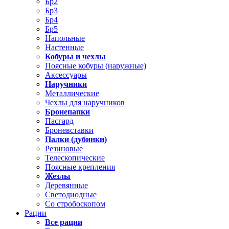
Бр2
Бр3
Бр4
Бр5
Напольные
Настенные
Кобуры и чехлы
Поясные кобуры (наружные)
Аксессуары
Наручники
Металлические
Чехлы для наручников
Бронепапки
Пасгард
Броневставки
Палки (дубинки)
Резиновые
Телескопические
Поясные крепления
Жезлы
Деревянные
Светодиодные
Со стробоскопом
Рации
Все рации