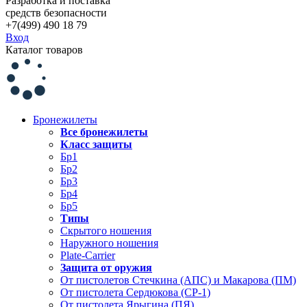
Разработка и поставка
средств безопасности
+7(499) 490 18 79
Вход
Каталог товаров
Бронежилеты
Все бронежилеты
Класс защиты
Бр1
Бр2
Бр3
Бр4
Бр5
Типы
Скрытого ношения
Наружного ношения
Plate-Carrier
Защита от оружия
От пистолетов Стечкина (АПС) и Макарова (ПМ)
От пистолета Сердюкова (СР-1)
От пистолета Ярыгина (ПЯ)