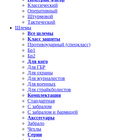
Классический
Оперативный
Штурмовой
Тактический
Шлемы
Все шлемы
Класс защиты
Противоударный (спецкласс)
Бр1
Бр2
Для кого
Для ГБР
Для охраны
Для журналистов
Для военных
Для страйкболистов
Комплектация
Стандартная
С забралом
С забралом и бармицей
Акссесуары
Забрало
Чехлы
Серии