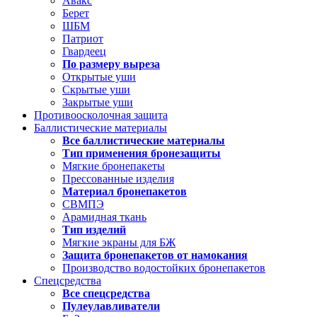
Авакс
Берет
ШБМ
Патриот
Гвардеец
По размеру выреза
Открытые уши
Скрытые уши
Закрытые уши
Противоосколочная защита
Баллистические материалы
Все баллистические материалы
Тип применения бронезащиты
Мягкие бронепакеты
Прессованные изделия
Материал бронепакетов
СВМПЭ
Арамидная ткань
Тип изделий
Мягкие экраны для БЖ
Защита бронепакетов от намокания
Производство водостойких бронепакетов
Спецсредства
Все спецсредства
Пулеулавливатели