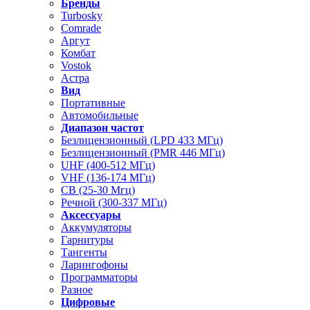
Бренды
Turbosky
Comrade
Аргут
Комбат
Vostok
Астра
Вид
Портативные
Автомобильные
Диапазон частот
Безлицензионный (LPD 433 МГц)
Безлицензионный (PMR 446 МГц)
UHF (400-512 МГц)
VHF (136-174 МГц)
CB (25-30 Мгц)
Речной (300-337 МГц)
Аксессуары
Аккумуляторы
Гарнитуры
Тангенты
Ларингофоны
Программаторы
Разное
Цифровые