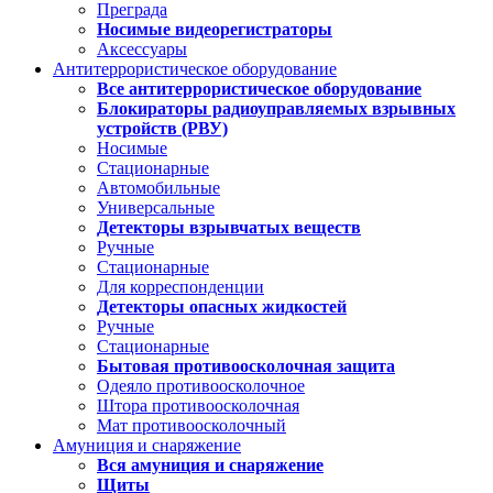
Преграда
Носимые видеорегистраторы
Аксессуары
Антитеррористическое оборудование
Все антитеррористическое оборудование
Блокираторы радиоуправляемых взрывных
устройств (РВУ)
Носимые
Стационарные
Автомобильные
Универсальные
Детекторы взрывчатых веществ
Ручные
Стационарные
Для корреспонденции
Детекторы опасных жидкостей
Ручные
Стационарные
Бытовая противоосколочная защита
Одеяло противоосколочное
Штора противоосколочная
Мат противоосколочный
Амуниция и снаряжение
Вся амуниция и снаряжение
Щиты