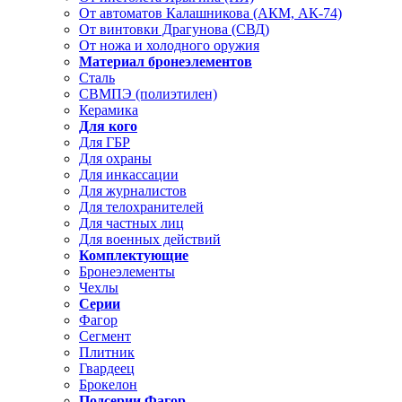
От автоматов Калашникова (АКМ, АК-74)
От винтовки Драгунова (СВД)
От ножа и холодного оружия
Материал бронеэлементов
Сталь
СВМПЭ (полиэтилен)
Керамика
Для кого
Для ГБР
Для охраны
Для инкассации
Для журналистов
Для телохранителей
Для частных лиц
Для военных действий
Комплектующие
Бронеэлементы
Чехлы
Серии
Фагор
Сегмент
Плитник
Гвардеец
Брокелон
Подсерии Фагор