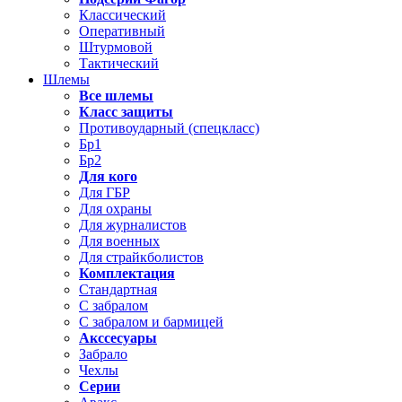
Классический
Оперативный
Штурмовой
Тактический
Шлемы
Все шлемы
Класс защиты
Противоударный (спецкласс)
Бр1
Бр2
Для кого
Для ГБР
Для охраны
Для журналистов
Для военных
Для страйкболистов
Комплектация
Стандартная
С забралом
С забралом и бармицей
Акссесуары
Забрало
Чехлы
Серии