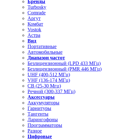
Бренды
Turbosky
Comrade
Аргут
Комбат
Vostok
Астра
Вид
Портативные
Автомобильные
Диапазон частот
Безлицензионный (LPD 433 МГц)
Безлицензионный (PMR 446 МГц)
UHF (400-512 МГц)
VHF (136-174 МГц)
CB (25-30 Мгц)
Речной (300-337 МГц)
Аксессуары
Аккумуляторы
Гарнитуры
Тангенты
Ларингофоны
Программаторы
Разное
Цифровые