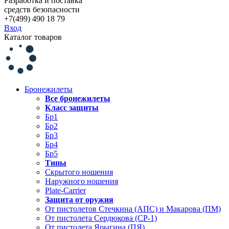
Разработка и поставка
средств безопасности
+7(499) 490 18 79
Вход
Каталог товаров
Бронежилеты
Все бронежилеты
Класс защиты
Бр1
Бр2
Бр3
Бр4
Бр5
Типы
Скрытого ношения
Наружного ношения
Plate-Carrier
Защита от оружия
От пистолетов Стечкина (АПС) и Макарова (ПМ)
От пистолета Сердюкова (СР-1)
От пистолета Ярыгина (ПЯ)