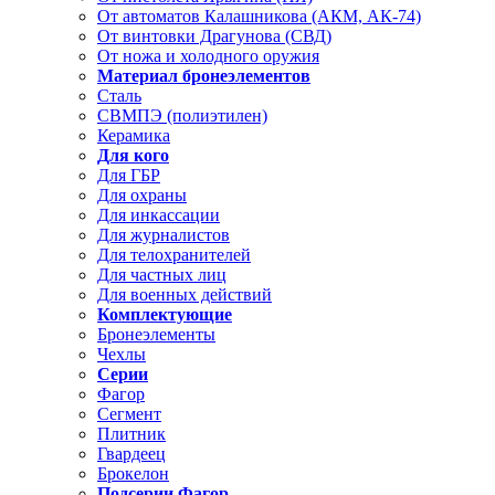
От автоматов Калашникова (АКМ, АК-74)
От винтовки Драгунова (СВД)
От ножа и холодного оружия
Материал бронеэлементов
Сталь
СВМПЭ (полиэтилен)
Керамика
Для кого
Для ГБР
Для охраны
Для инкассации
Для журналистов
Для телохранителей
Для частных лиц
Для военных действий
Комплектующие
Бронеэлементы
Чехлы
Серии
Фагор
Сегмент
Плитник
Гвардеец
Брокелон
Подсерии Фагор