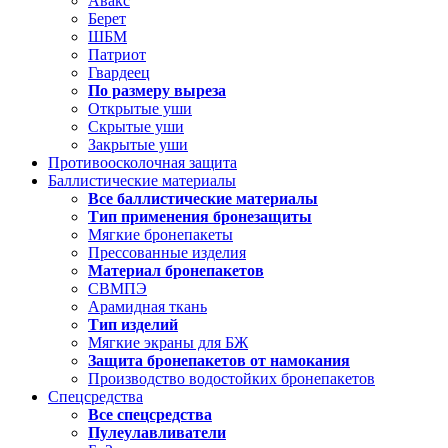
Авакс
Берет
ШБМ
Патриот
Гвардеец
По размеру выреза
Открытые уши
Скрытые уши
Закрытые уши
Противоосколочная защита
Баллистические материалы
Все баллистические материалы
Тип применения бронезащиты
Мягкие бронепакеты
Прессованные изделия
Материал бронепакетов
СВМПЭ
Арамидная ткань
Тип изделий
Мягкие экраны для БЖ
Защита бронепакетов от намокания
Производство водостойких бронепакетов
Спецсредства
Все спецсредства
Пулеулавливатели