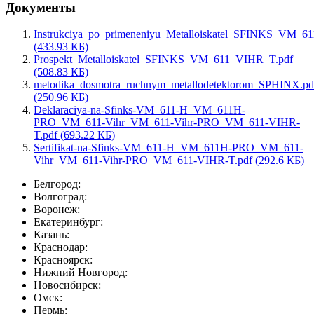
Документы
Instrukciya_po_primeneniyu_Metalloiskatel_SFINKS_VM_6
(433.93 КБ)
Prospekt_Metalloiskatel_SFINKS_VM_611_VIHR_T.pdf
(508.83 КБ)
metodika_dosmotra_ruchnym_metallodetektorom_SPHINX.pd
(250.96 КБ)
Deklaraciya-na-Sfinks-VM_611-H_VM_611H-
PRO_VM_611-Vihr_VM_611-Vihr-PRO_VM_611-VIHR-
T.pdf (693.22 КБ)
Sertifikat-na-Sfinks-VM_611-H_VM_611H-PRO_VM_611-
Vihr_VM_611-Vihr-PRO_VM_611-VIHR-T.pdf (292.6 КБ)
Белгород:
Волгоград:
Воронеж:
Екатеринбург:
Казань:
Краснодар:
Красноярск:
Нижний Новгород:
Новосибирск:
Омск:
Пермь: