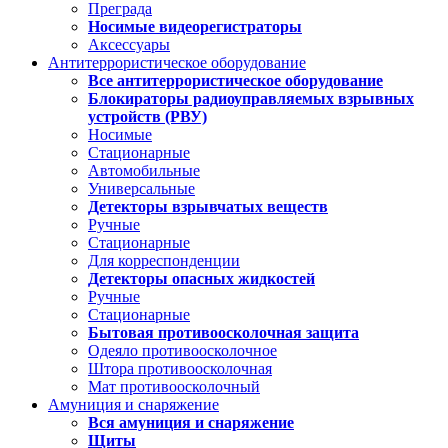
Преграда
Носимые видеорегистраторы
Аксессуары
Антитеррористическое оборудование
Все антитеррористическое оборудование
Блокираторы радиоуправляемых взрывных
устройств (РВУ)
Носимые
Стационарные
Автомобильные
Универсальные
Детекторы взрывчатых веществ
Ручные
Стационарные
Для корреспонденции
Детекторы опасных жидкостей
Ручные
Стационарные
Бытовая противоосколочная защита
Одеяло противоосколочное
Штора противоосколочная
Мат противоосколочный
Амуниция и снаряжение
Вся амуниция и снаряжение
Щиты