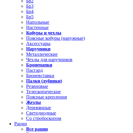
Бр2
Бр3
Бр4
Бр5
Напольные
Настенные
Кобуры и чехлы
Поясные кобуры (наружные)
Аксессуары
Наручники
Металлические
Чехлы для наручников
Бронепапки
Пасгард
Броневставки
Палки (дубинки)
Резиновые
Телескопические
Поясные крепления
Жезлы
Деревянные
Светодиодные
Со стробоскопом
Рации
Все рации