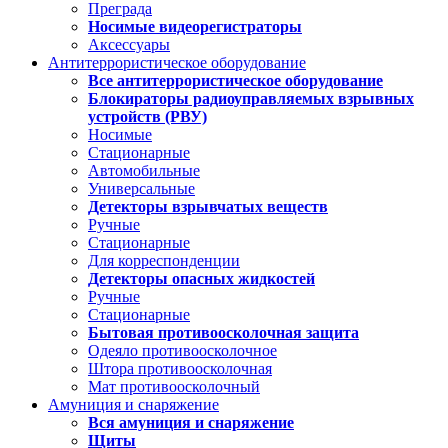
Преграда
Носимые видеорегистраторы
Аксессуары
Антитеррористическое оборудование
Все антитеррористическое оборудование
Блокираторы радиоуправляемых взрывных
устройств (РВУ)
Носимые
Стационарные
Автомобильные
Универсальные
Детекторы взрывчатых веществ
Ручные
Стационарные
Для корреспонденции
Детекторы опасных жидкостей
Ручные
Стационарные
Бытовая противоосколочная защита
Одеяло противоосколочное
Штора противоосколочная
Мат противоосколочный
Амуниция и снаряжение
Вся амуниция и снаряжение
Щиты