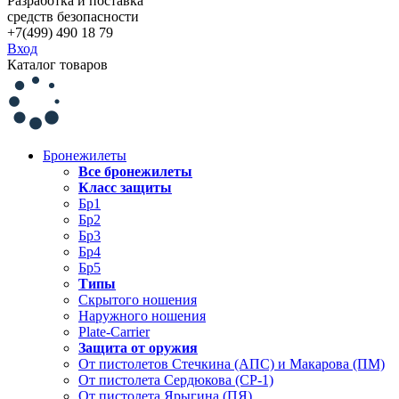
Разработка и поставка
средств безопасности
+7(499) 490 18 79
Вход
Каталог товаров
Бронежилеты
Все бронежилеты
Класс защиты
Бр1
Бр2
Бр3
Бр4
Бр5
Типы
Скрытого ношения
Наружного ношения
Plate-Carrier
Защита от оружия
От пистолетов Стечкина (АПС) и Макарова (ПМ)
От пистолета Сердюкова (СР-1)
От пистолета Ярыгина (ПЯ)