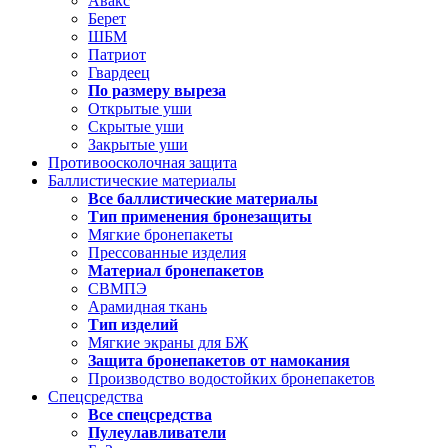
Авакс
Берет
ШБМ
Патриот
Гвардеец
По размеру выреза
Открытые уши
Скрытые уши
Закрытые уши
Противоосколочная защита
Баллистические материалы
Все баллистические материалы
Тип применения бронезащиты
Мягкие бронепакеты
Прессованные изделия
Материал бронепакетов
СВМПЭ
Арамидная ткань
Тип изделий
Мягкие экраны для БЖ
Защита бронепакетов от намокания
Производство водостойких бронепакетов
Спецсредства
Все спецсредства
Пулеулавливатели