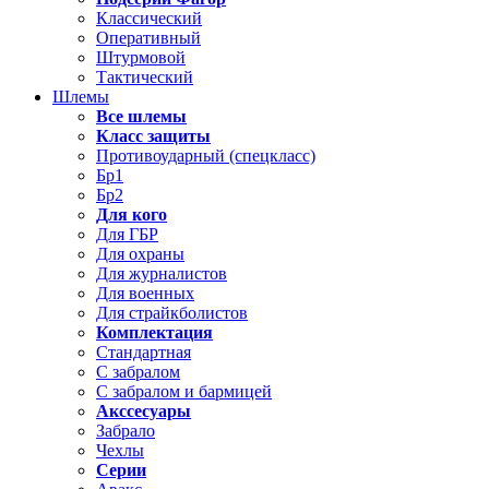
Классический
Оперативный
Штурмовой
Тактический
Шлемы
Все шлемы
Класс защиты
Противоударный (спецкласс)
Бр1
Бр2
Для кого
Для ГБР
Для охраны
Для журналистов
Для военных
Для страйкболистов
Комплектация
Стандартная
С забралом
С забралом и бармицей
Акссесуары
Забрало
Чехлы
Серии