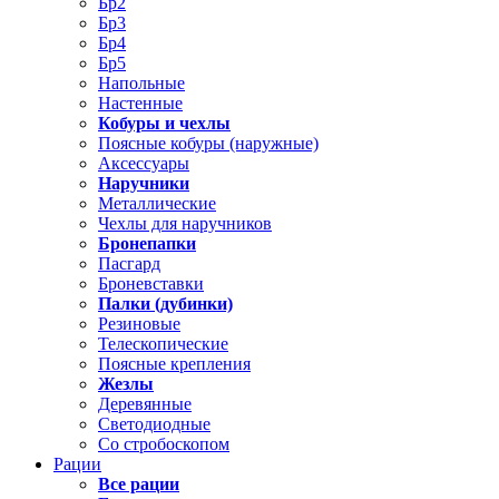
Бр2
Бр3
Бр4
Бр5
Напольные
Настенные
Кобуры и чехлы
Поясные кобуры (наружные)
Аксессуары
Наручники
Металлические
Чехлы для наручников
Бронепапки
Пасгард
Броневставки
Палки (дубинки)
Резиновые
Телескопические
Поясные крепления
Жезлы
Деревянные
Светодиодные
Со стробоскопом
Рации
Все рации