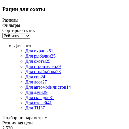
Рации для охоты
Разделы
Фильтры
Сортировать по:
Для кого
Для охраны
51
Для рыбалки
25
Для охоты
25
Для строителей
29
Для страйкбола
23
Для гор
24
Для леса
27
Для автомобилистов
14
Для дачи
29
Для складов
31
Для отелей
41
Для ТЦ
37
Подбор по параметрам
Розничная цена
2 530