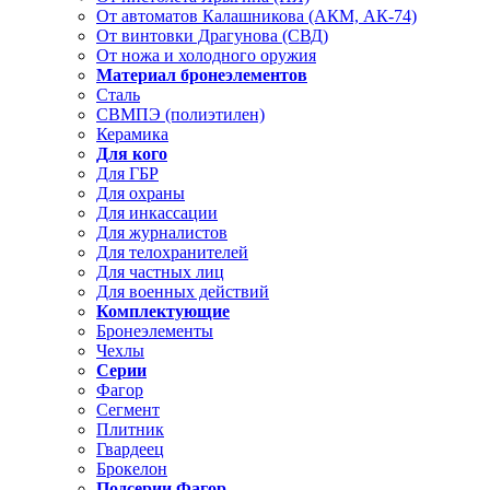
От автоматов Калашникова (АКМ, АК-74)
От винтовки Драгунова (СВД)
От ножа и холодного оружия
Материал бронеэлементов
Сталь
СВМПЭ (полиэтилен)
Керамика
Для кого
Для ГБР
Для охраны
Для инкассации
Для журналистов
Для телохранителей
Для частных лиц
Для военных действий
Комплектующие
Бронеэлементы
Чехлы
Серии
Фагор
Сегмент
Плитник
Гвардеец
Брокелон
Подсерии Фагор