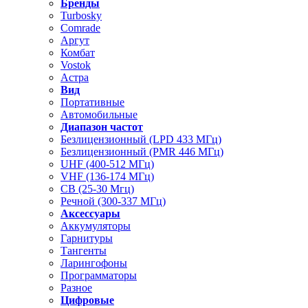
Бренды
Turbosky
Comrade
Аргут
Комбат
Vostok
Астра
Вид
Портативные
Автомобильные
Диапазон частот
Безлицензионный (LPD 433 МГц)
Безлицензионный (PMR 446 МГц)
UHF (400-512 МГц)
VHF (136-174 МГц)
CB (25-30 Мгц)
Речной (300-337 МГц)
Аксессуары
Аккумуляторы
Гарнитуры
Тангенты
Ларингофоны
Программаторы
Разное
Цифровые