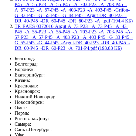
P45_-A_55-P23_-A_55-P45_-A_703-P23_-A_703-P45_-
A_57-P23_-A_57-P45_-A_403-P23_-A_403-P45_-Grifon-
G_33-P45_-G_55-P45_-G_44-P45_-Argut-DR_40-P23_-
DR_40-P45_-DR_60-P45_-DR_60-P23_-A_.pdf (194.4 КБ)
TR-EAES-0372016-Argut-A_73-P23_-A_73-P45_-A_43-
P45_-A_55-P23_-A_55-P45_-A_703-P23_-A_703-P45_-A-
57-P23_-A_57-P45_-A_403-P23_-A_403-P45_-G_33-P45_-
G_55-P45_-G_44-P45_-Argut-DR_40-P23_-DR_40-P45_-
DR_60-P45_-DR_60-P23_-A_701-P4.pdf (193.83 КБ)
Белгород:
Волгоград:
Воронеж:
Екатеринбург:
Казань:
Краснодар:
Красноярск:
Нижний Новгород:
Новосибирск:
Омск:
Пермь:
Ростов-на-Дону:
Самара:
Санкт-Петербург:
Уфа: