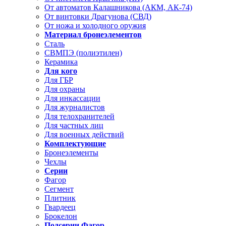
От автоматов Калашникова (АКМ, АК-74)
От винтовки Драгунова (СВД)
От ножа и холодного оружия
Материал бронеэлементов
Сталь
СВМПЭ (полиэтилен)
Керамика
Для кого
Для ГБР
Для охраны
Для инкассации
Для журналистов
Для телохранителей
Для частных лиц
Для военных действий
Комплектующие
Бронеэлементы
Чехлы
Серии
Фагор
Сегмент
Плитник
Гвардеец
Брокелон
Подсерии Фагор