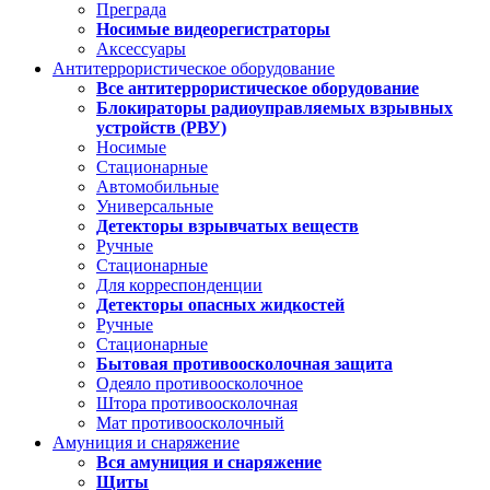
Преграда
Носимые видеорегистраторы
Аксессуары
Антитеррористическое оборудование
Все антитеррористическое оборудование
Блокираторы радиоуправляемых взрывных
устройств (РВУ)
Носимые
Стационарные
Автомобильные
Универсальные
Детекторы взрывчатых веществ
Ручные
Стационарные
Для корреспонденции
Детекторы опасных жидкостей
Ручные
Стационарные
Бытовая противоосколочная защита
Одеяло противоосколочное
Штора противоосколочная
Мат противоосколочный
Амуниция и снаряжение
Вся амуниция и снаряжение
Щиты