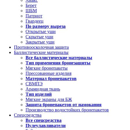
Авакс
Берет
ШБМ
Патриот
Гвардеец
По размеру выреза
Открытые уши
Скрытые уши
Закрытые уши
Противоосколочная защита
Баллистические материалы
Все баллистические материалы
Тип применения бронезащиты
Мягкие бронепакеты
Прессованные изделия
Материал бронепакетов
СВМПЭ
Арамидная ткань
Тип изделий
Мягкие экраны для БЖ
Защита бронепакетов от намокания
Производство водостойких бронепакетов
Спецсредства
Все спецсредства
Пулеулавливатели