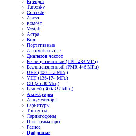
Бренды
Turbosky
Comrade
Аргут
Комбат
Vostok
Астра
Вид
Портативные
Автомобильные
Диапазон частот
Безлицензионный (LPD 433 МГц)
Безлицензионный (PMR 446 МГц)
UHF (400-512 МГц)
VHF (136-174 МГц)
CB (25-30 Мгц)
Речной (300-337 МГц)
Аксессуары
Аккумуляторы
Гарнитуры
Тангенты
Ларингофоны
Программаторы
Разное
Цифровые