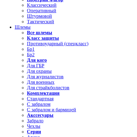
Классический
Оперативный
Штурмовой
Тактический
Шлемы
Все шлемы
Класс защиты
Противоударный (спецкласс)
Бр1
Бр2
Для кого
Для ГБР
Для охраны
Для журналистов
Для военных
Для страйкболистов
Комплектация
Стандартная
С забралом
С забралом и бармицей
Акссесуары
Забрало
Чехлы
Серии