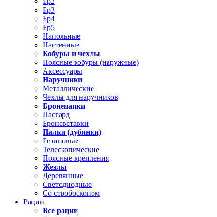
Бр2
Бр3
Бр4
Бр5
Напольные
Настенные
Кобуры и чехлы
Поясные кобуры (наружные)
Аксессуары
Наручники
Металлические
Чехлы для наручников
Бронепапки
Пасгард
Броневставки
Палки (дубинки)
Резиновые
Телескопические
Поясные крепления
Жезлы
Деревянные
Светодиодные
Со стробоскопом
Рации
Все рации