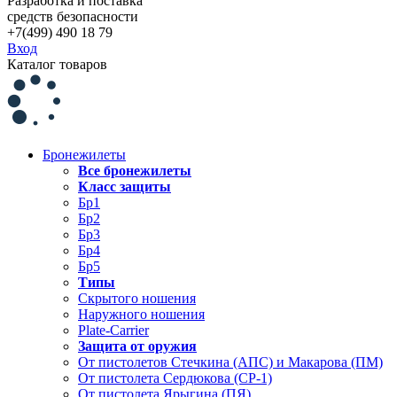
Разработка и поставка
средств безопасности
+7(499) 490 18 79
Вход
Каталог товаров
Бронежилеты
Все бронежилеты
Класс защиты
Бр1
Бр2
Бр3
Бр4
Бр5
Типы
Скрытого ношения
Наружного ношения
Plate-Carrier
Защита от оружия
От пистолетов Стечкина (АПС) и Макарова (ПМ)
От пистолета Сердюкова (СР-1)
От пистолета Ярыгина (ПЯ)