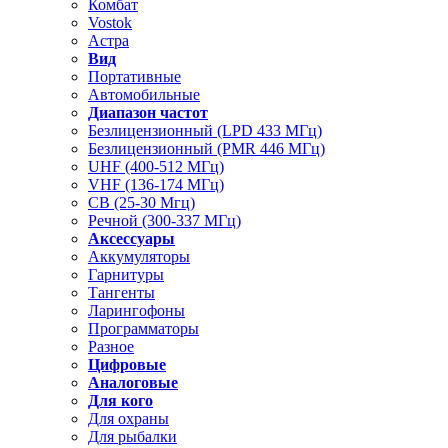
Комбат
Vostok
Астра
Вид
Портативные
Автомобильные
Диапазон частот
Безлицензионный (LPD 433 МГц)
Безлицензионный (PMR 446 МГц)
UHF (400-512 МГц)
VHF (136-174 МГц)
CB (25-30 Мгц)
Речной (300-337 МГц)
Аксессуары
Аккумуляторы
Гарнитуры
Тангенты
Ларингофоны
Программаторы
Разное
Цифровые
Аналоговые
Для кого
Для охраны
Для рыбалки