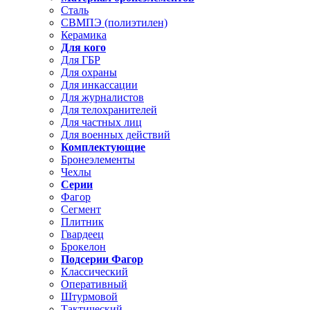
Сталь
СВМПЭ (полиэтилен)
Керамика
Для кого
Для ГБР
Для охраны
Для инкассации
Для журналистов
Для телохранителей
Для частных лиц
Для военных действий
Комплектующие
Бронеэлементы
Чехлы
Серии
Фагор
Сегмент
Плитник
Гвардеец
Брокелон
Подсерии Фагор
Классический
Оперативный
Штурмовой
Тактический