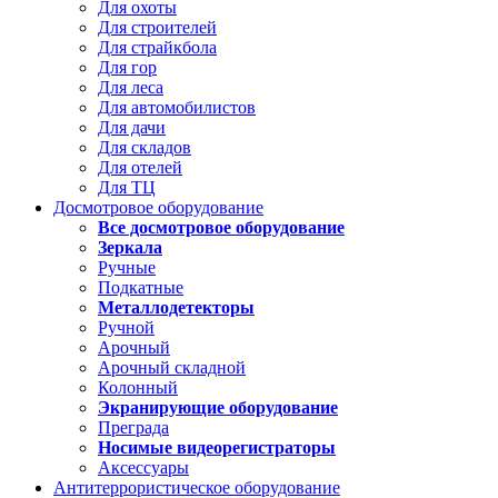
Для охоты
Для строителей
Для страйкбола
Для гор
Для леса
Для автомобилистов
Для дачи
Для складов
Для отелей
Для ТЦ
Досмотровое оборудование
Все досмотровое оборудование
Зеркала
Ручные
Подкатные
Металлодетекторы
Ручной
Арочный
Арочный складной
Колонный
Экранирующие оборудование
Преграда
Носимые видеорегистраторы
Аксессуары
Антитеррористическое оборудование