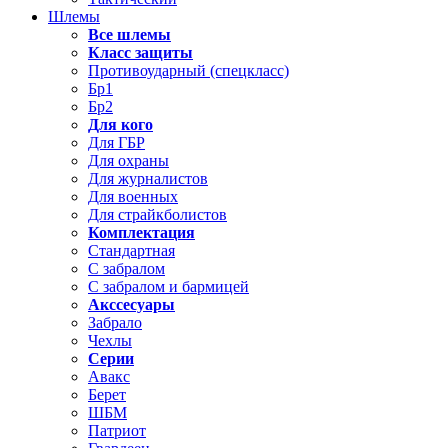
Шлемы
Все шлемы
Класс защиты
Противоударный (спецкласс)
Бр1
Бр2
Для кого
Для ГБР
Для охраны
Для журналистов
Для военных
Для страйкболистов
Комплектация
Стандартная
С забралом
С забралом и бармицей
Акссесуары
Забрало
Чехлы
Серии
Авакс
Берет
ШБМ
Патриот