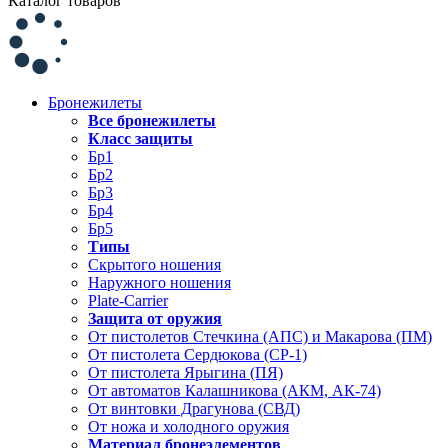
Каталог товаров
Бронежилеты
Все бронежилеты
Класс защиты
Бр1
Бр2
Бр3
Бр4
Бр5
Типы
Скрытого ношения
Наружного ношения
Plate-Carrier
Защита от оружия
От пистолетов Стечкина (АПС) и Макарова (ПМ)
От пистолета Сердюкова (СР-1)
От пистолета Ярыгина (ПЯ)
От автоматов Калашникова (АКМ, АК-74)
От винтовки Драгунова (СВД)
От ножа и холодного оружия
Материал бронеэлементов