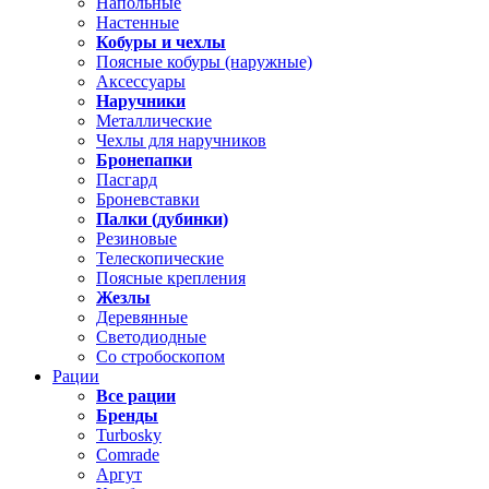
Напольные
Настенные
Кобуры и чехлы
Поясные кобуры (наружные)
Аксессуары
Наручники
Металлические
Чехлы для наручников
Бронепапки
Пасгард
Броневставки
Палки (дубинки)
Резиновые
Телескопические
Поясные крепления
Жезлы
Деревянные
Светодиодные
Со стробоскопом
Рации
Все рации
Бренды
Turbosky
Comrade
Аргут