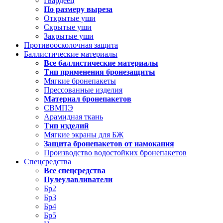
Гвардеец
По размеру выреза
Открытые уши
Скрытые уши
Закрытые уши
Противоосколочная защита
Баллистические материалы
Все баллистические материалы
Тип применения бронезащиты
Мягкие бронепакеты
Прессованные изделия
Материал бронепакетов
СВМПЭ
Арамидная ткань
Тип изделий
Мягкие экраны для БЖ
Защита бронепакетов от намокания
Производство водостойких бронепакетов
Спецсредства
Все спецсредства
Пулеулавливатели
Бр2
Бр3
Бр4
Бр5