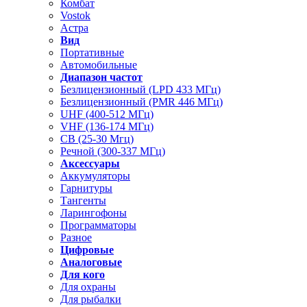
Комбат
Vostok
Астра
Вид
Портативные
Автомобильные
Диапазон частот
Безлицензионный (LPD 433 МГц)
Безлицензионный (PMR 446 МГц)
UHF (400-512 МГц)
VHF (136-174 МГц)
CB (25-30 Мгц)
Речной (300-337 МГц)
Аксессуары
Аккумуляторы
Гарнитуры
Тангенты
Ларингофоны
Программаторы
Разное
Цифровые
Аналоговые
Для кого
Для охраны
Для рыбалки