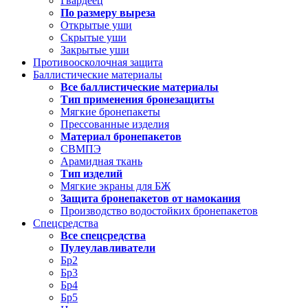
Гвардеец
По размеру выреза
Открытые уши
Скрытые уши
Закрытые уши
Противоосколочная защита
Баллистические материалы
Все баллистические материалы
Тип применения бронезащиты
Мягкие бронепакеты
Прессованные изделия
Материал бронепакетов
СВМПЭ
Арамидная ткань
Тип изделий
Мягкие экраны для БЖ
Защита бронепакетов от намокания
Производство водостойких бронепакетов
Спецсредства
Все спецсредства
Пулеулавливатели
Бр2
Бр3
Бр4
Бр5