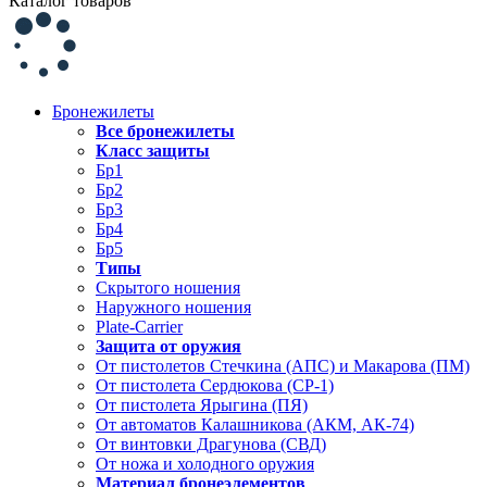
Каталог товаров
Бронежилеты
Все бронежилеты
Класс защиты
Бр1
Бр2
Бр3
Бр4
Бр5
Типы
Скрытого ношения
Наружного ношения
Plate-Carrier
Защита от оружия
От пистолетов Стечкина (АПС) и Макарова (ПМ)
От пистолета Сердюкова (СР-1)
От пистолета Ярыгина (ПЯ)
От автоматов Калашникова (АКМ, АК-74)
От винтовки Драгунова (СВД)
От ножа и холодного оружия
Материал бронеэлементов