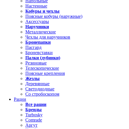
Напольные
Настенные
Кобуры и чехлы
Поясные кобуры (наружные)
Аксессуары
Наручники
Металлические
Чехлы для наручников
Бронепапки
Пасгард
Броневставки
Палки (дубинки)
Резиновые
Телескопические
Поясные крепления
Жезлы
Деревянные
Светодиодные
Со стробоскопом
Рации
Все рации
Бренды
Turbosky
Comrade
Аргут