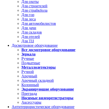
Для охоты
Для строителей
Для страйкбола
Для гор
Для леса
Для автомобилистов
Для дачи
Для складов
Для отелей
Для ТЦ
Досмотровое оборудование
Все досмотровое оборудование
Зеркала
Ручные
Подкатные
Металлодетекторы
Ручной
Арочный
Арочный складной
Колонный
Экранирующие оборудование
Преграда
Носимые видеорегистраторы
Аксессуары
Антитеррористическое оборудование