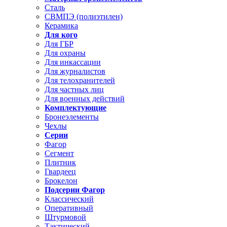
Сталь
СВМПЭ (полиэтилен)
Керамика
Для кого
Для ГБР
Для охраны
Для инкассации
Для журналистов
Для телохранителей
Для частных лиц
Для военных действий
Комплектующие
Бронеэлементы
Чехлы
Серии
Фагор
Сегмент
Плитник
Гвардеец
Брокелон
Подсерии Фагор
Классический
Оперативный
Штурмовой
Тактический