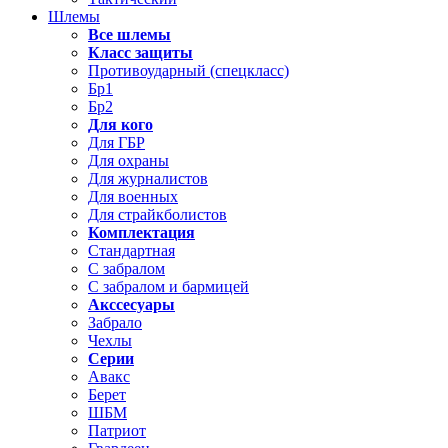
Шлемы
Все шлемы
Класс защиты
Противоударный (спецкласс)
Бр1
Бр2
Для кого
Для ГБР
Для охраны
Для журналистов
Для военных
Для страйкболистов
Комплектация
Стандартная
С забралом
С забралом и бармицей
Акссесуары
Забрало
Чехлы
Серии
Авакс
Берет
ШБМ
Патриот