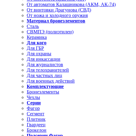
От автоматов Калашникова (АКМ, АК-74)
От винтовки Драгунова (СВД)
От ножа и холодного оружия
Материал бронеэлементов
Сталь
СВМПЭ (полиэтилен)
Керамика
Для кого
Для ГБР
Для охраны
Для инкассации
Для журналистов
Для телохранителей
Для частных лиц
Для военных действий
Комплектующие
Бронеэлементы
Чехлы
Серии
Фагор
Сегмент
Плитник
Гвардеец
Брокелон
Подсерии Фагор