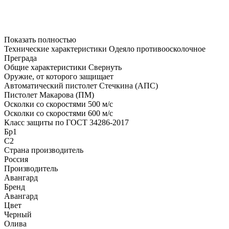
2
1м
модели 500 м/с – 42 450 руб.
2
1м
модели 600 м/с – 69 600 руб.
Показать полностью
Технические характеристики Одеяло противоосколочное
Преграда
Общие характеристики
Свернуть
Оружие, от которого защищает
Автоматический пистолет Стечкина (АПС)
Пистолет Макарова (ПМ)
Осколки со скоростями 500 м/с
Осколки со скоростями 600 м/с
Класс защиты по ГОСТ 34286-2017
Бр1
С2
Страна производитель
Россия
Производитель
Авангард
Бренд
Авангард
Цвет
Черный
Олива