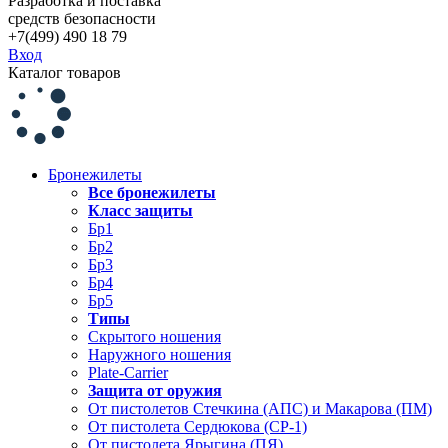
Разработка и поставка
средств безопасности
+7(499) 490 18 79
Вход
Каталог товаров
Бронежилеты
Все бронежилеты
Класс защиты
Бр1
Бр2
Бр3
Бр4
Бр5
Типы
Скрытого ношения
Наружного ношения
Plate-Carrier
Защита от оружия
От пистолетов Стечкина (АПС) и Макарова (ПМ)
От пистолета Сердюкова (СР-1)
От пистолета Ярыгина (ПЯ)