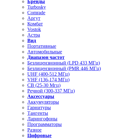
Бренды
Turbosky
Comrade
Аргут
Комбат
Vostok
Астра
Вид
Портативные
Автомобильные
Диапазон частот
Безлицензионный (LPD 433 МГц)
Безлицензионный (PMR 446 МГц)
UHF (400-512 МГц)
VHF (136-174 МГц)
CB (25-30 Мгц)
Речной (300-337 МГц)
Аксессуары
Аккумуляторы
Гарнитуры
Тангенты
Ларингофоны
Программаторы
Разное
Цифровые