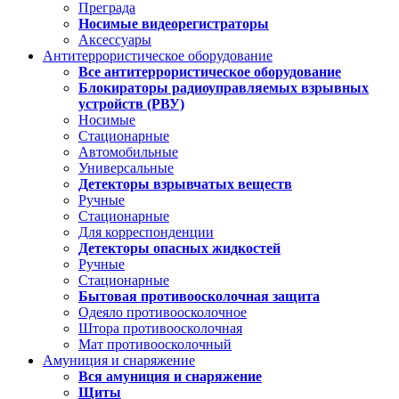
Преграда
Носимые видеорегистраторы
Аксессуары
Антитеррористическое оборудование
Все антитеррористическое оборудование
Блокираторы радиоуправляемых взрывных
устройств (РВУ)
Носимые
Стационарные
Автомобильные
Универсальные
Детекторы взрывчатых веществ
Ручные
Стационарные
Для корреспонденции
Детекторы опасных жидкостей
Ручные
Стационарные
Бытовая противоосколочная защита
Одеяло противоосколочное
Штора противоосколочная
Мат противоосколочный
Амуниция и снаряжение
Вся амуниция и снаряжение
Щиты