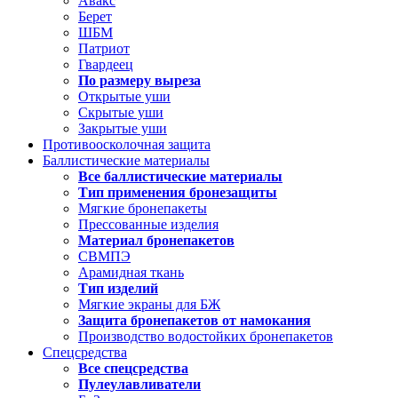
Авакс
Берет
ШБМ
Патриот
Гвардеец
По размеру выреза
Открытые уши
Скрытые уши
Закрытые уши
Противоосколочная защита
Баллистические материалы
Все баллистические материалы
Тип применения бронезащиты
Мягкие бронепакеты
Прессованные изделия
Материал бронепакетов
СВМПЭ
Арамидная ткань
Тип изделий
Мягкие экраны для БЖ
Защита бронепакетов от намокания
Производство водостойких бронепакетов
Спецсредства
Все спецсредства
Пулеулавливатели