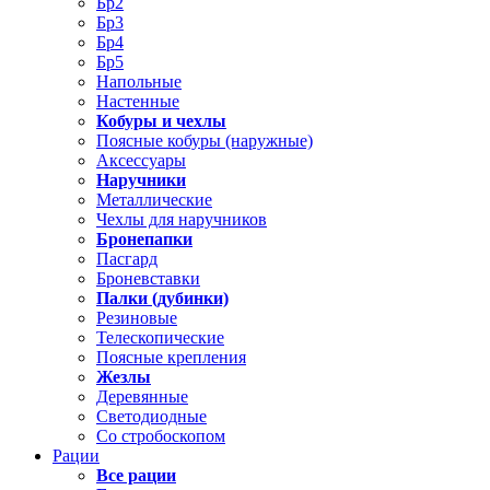
Бр2
Бр3
Бр4
Бр5
Напольные
Настенные
Кобуры и чехлы
Поясные кобуры (наружные)
Аксессуары
Наручники
Металлические
Чехлы для наручников
Бронепапки
Пасгард
Броневставки
Палки (дубинки)
Резиновые
Телескопические
Поясные крепления
Жезлы
Деревянные
Светодиодные
Со стробоскопом
Рации
Все рации