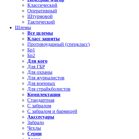
Классический
Оперативный
Штурмовой
Тактический
Шлемы
Все шлемы
Класс защиты
Противоударный (спецкласс)
Бр1
Бр2
Для кого
Для ГБР
Для охраны
Для журналистов
Для военных
Для страйкболистов
Комплектация
Стандартная
С забралом
С забралом и бармицей
Акссесуары
Забрало
Чехлы
Серии