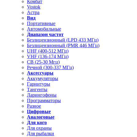
Комбат
Vostok
Астра
Вид
Портативные
Автомобильные
Диапазон частот
Безлицензионный (LPD 433 МГц)
Безлицензионный (PMR 446 МГц)
UHF (400-512 МГц)
VHF (136-174 МГц)
CB (25-30 Мгц)
Речной (300-337 МГц)
Аксессуары
Аккумуляторы
Гарнитуры
Тангенты
Ларингофоны
Программаторы
Разное
Цифровые
Аналоговые
Для кого
Для охраны
Для рыбалки