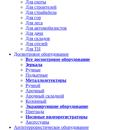
Для охоты
Для строителей
Для страйкбола
Для гор
Для леса
Для автомобилистов
Для дачи
Для складов
Для отелей
Для ТЦ
Досмотровое оборудование
Все досмотровое оборудование
Зеркала
Ручные
Подкатные
Металлодетекторы
Ручной
Арочный
Арочный складной
Колонный
Экранирующие оборудование
Преграда
Носимые видеорегистраторы
Аксессуары
Антитеррористическое оборудование