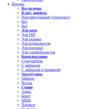
Шлемы
Все шлемы
Класс защиты
Противоударный (спецкласс)
Бр1
Бр2
Для кого
Для ГБР
Для охраны
Для журналистов
Для военных
Для страйкболистов
Комплектация
Стандартная
С забралом
С забралом и бармицей
Акссесуары
Забрало
Чехлы
Серии
Авакс
Берет
ШБМ
Патриот