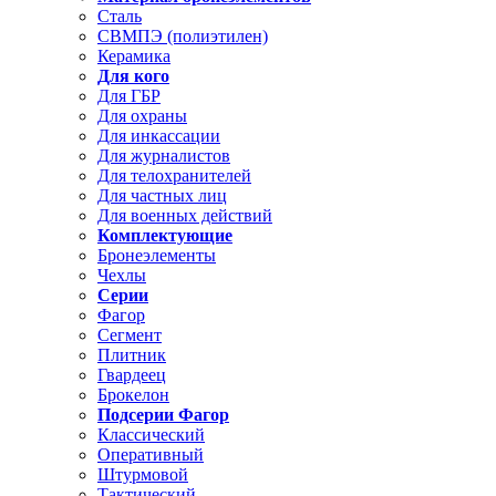
Сталь
СВМПЭ (полиэтилен)
Керамика
Для кого
Для ГБР
Для охраны
Для инкассации
Для журналистов
Для телохранителей
Для частных лиц
Для военных действий
Комплектующие
Бронеэлементы
Чехлы
Серии
Фагор
Сегмент
Плитник
Гвардеец
Брокелон
Подсерии Фагор
Классический
Оперативный
Штурмовой
Тактический