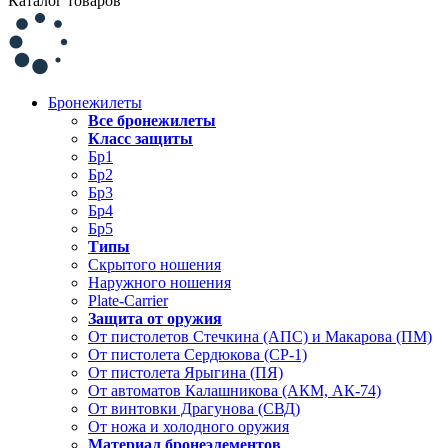
Каталог товаров
Бронежилеты
Все бронежилеты
Класс защиты
Бр1
Бр2
Бр3
Бр4
Бр5
Типы
Скрытого ношения
Наружного ношения
Plate-Carrier
Защита от оружия
От пистолетов Стечкина (АПС) и Макарова (ПМ)
От пистолета Сердюкова (СР-1)
От пистолета Ярыгина (ПЯ)
От автоматов Калашникова (АКМ, АК-74)
От винтовки Драгунова (СВД)
От ножа и холодного оружия
Материал бронеэлементов