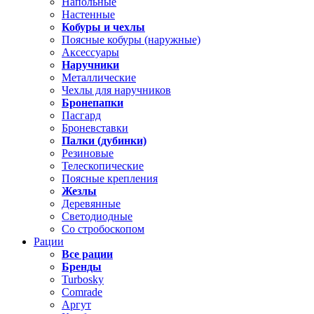
Напольные
Настенные
Кобуры и чехлы
Поясные кобуры (наружные)
Аксессуары
Наручники
Металлические
Чехлы для наручников
Бронепапки
Пасгард
Броневставки
Палки (дубинки)
Резиновые
Телескопические
Поясные крепления
Жезлы
Деревянные
Светодиодные
Со стробоскопом
Рации
Все рации
Бренды
Turbosky
Comrade
Аргут