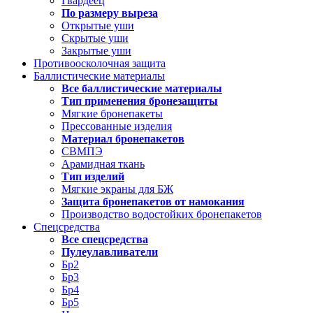
Гвардеец
По размеру выреза
Открытые уши
Скрытые уши
Закрытые уши
Противоосколочная защита
Баллистические материалы
Все баллистические материалы
Тип применения бронезащиты
Мягкие бронепакеты
Прессованные изделия
Материал бронепакетов
СВМПЭ
Арамидная ткань
Тип изделий
Мягкие экраны для БЖ
Защита бронепакетов от намокания
Производство водостойких бронепакетов
Спецсредства
Все спецсредства
Пулеулавливатели
Бр2
Бр3
Бр4
Бр5