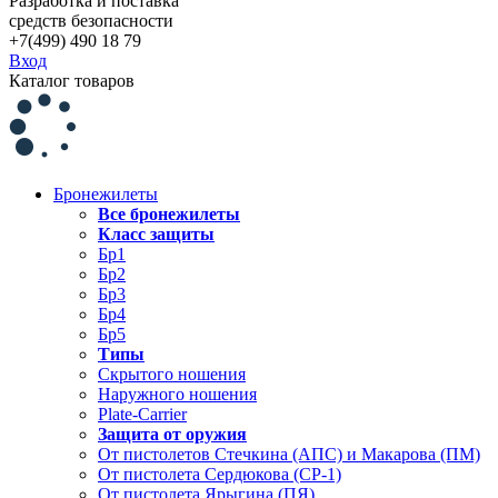
Разработка и поставка
средств безопасности
+7(499) 490 18 79
Вход
Каталог товаров
Бронежилеты
Все бронежилеты
Класс защиты
Бр1
Бр2
Бр3
Бр4
Бр5
Типы
Скрытого ношения
Наружного ношения
Plate-Carrier
Защита от оружия
От пистолетов Стечкина (АПС) и Макарова (ПМ)
От пистолета Сердюкова (СР-1)
От пистолета Ярыгина (ПЯ)