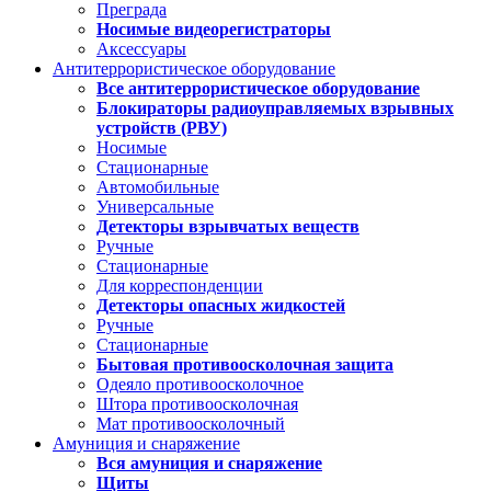
Преграда
Носимые видеорегистраторы
Аксессуары
Антитеррористическое оборудование
Все антитеррористическое оборудование
Блокираторы радиоуправляемых взрывных
устройств (РВУ)
Носимые
Стационарные
Автомобильные
Универсальные
Детекторы взрывчатых веществ
Ручные
Стационарные
Для корреспонденции
Детекторы опасных жидкостей
Ручные
Стационарные
Бытовая противоосколочная защита
Одеяло противоосколочное
Штора противоосколочная
Мат противоосколочный
Амуниция и снаряжение
Вся амуниция и снаряжение
Щиты