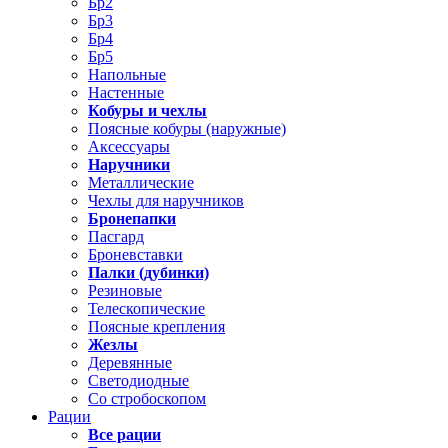
Бр2
Бр3
Бр4
Бр5
Напольные
Настенные
Кобуры и чехлы
Поясные кобуры (наружные)
Аксессуары
Наручники
Металлические
Чехлы для наручников
Бронепапки
Пасгард
Броневставки
Палки (дубинки)
Резиновые
Телескопические
Поясные крепления
Жезлы
Деревянные
Светодиодные
Со стробоскопом
Рации
Все рации