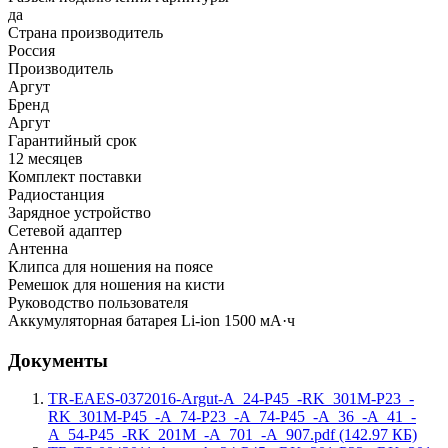
да
Страна производитель
Россия
Производитель
Аргут
Бренд
Аргут
Гарантийный срок
12 месяцев
Комплект поставки
Радиостанция
Зарядное устройство
Сетевой адаптер
Антенна
Клипса для ношения на поясе
Ремешок для ношения на кисти
Руководство пользователя
Аккумуляторная батарея Li-ion 1500 мА·ч
Документы
TR-EAES-0372016-Argut-A_24-P45_-RK_301M-P23_-
RK_301M-P45_-A_74-P23_-A_74-P45_-A_36_-A_41_-
A_54-P45_-RK_201M_-A_701_-A_907.pdf (142.97 КБ)