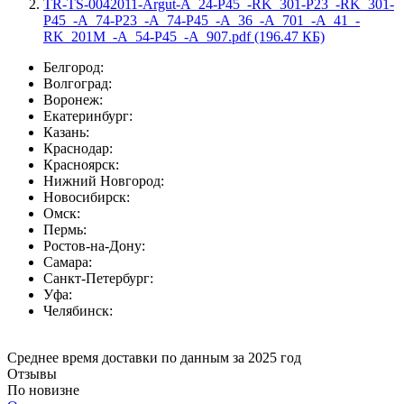
TR-TS-0042011-Argut-A_24-P45_-RK_301-P23_-RK_301-
P45_-A_74-P23_-A_74-P45_-A_36_-A_701_-A_41_-
RK_201M_-A_54-P45_-A_907.pdf (196.47 КБ)
Белгород:
Волгоград:
Воронеж:
Екатеринбург:
Казань:
Краснодар:
Красноярск:
Нижний Новгород:
Новосибирск:
Омск:
Пермь:
Ростов-на-Дону:
Самара:
Санкт-Петербург:
Уфа:
Челябинск:
Среднее время доставки по данным за 2025 год
Отзывы
По новизне