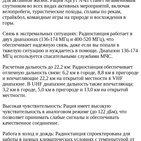
Для активной жизни: Рация Аргут А-41 станет незаменимым
спутником во всех видах активных мероприятий, включая
велопробеги, туристические походы, сплавы по рекам,
страйкбол, командные игры на природе и восхождения в
горы.
Связь в экстремальных ситуациях: Радиостанция работает в
двух диапазонах (136-174 МГц и 400-520 МГц), что
обеспечивает надежную связь, даже если вы попали в
тяжелую ситуацию и нуждаетесь в помощи. Диапазон 136-174
МГц используется спасательными службами МЧС.
Расчетная дальность до 22,2 км: Радиостанция обеспечивает
отличную дальность связи: 6,2 км в городе, 8,8 км в пригороде
и впечатляющие 22,2 км на открытой местности в VHF
диапазоне. В UHF диапазоне дальность также впечатляюща:
3,2 км в городе, 5,0 км в пригороде и 13,0 км на открытой
местности.
Высокая чувствительность: Рация имеет высокую
чувствительность в аналоговом режиме (до 122 дБм), что
позволяет принимать слабые сигналы и обеспечивать
качественное соединение.
Работа в холод и дождь: Радиостанция спроектирована для
работы в разных климатических условиях с температурой от