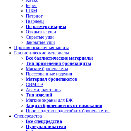
Авакс
Берет
ШБМ
Патриот
Гвардеец
По размеру выреза
Открытые уши
Скрытые уши
Закрытые уши
Противоосколочная защита
Баллистические материалы
Все баллистические материалы
Тип применения бронезащиты
Мягкие бронепакеты
Прессованные изделия
Материал бронепакетов
СВМПЭ
Арамидная ткань
Тип изделий
Мягкие экраны для БЖ
Защита бронепакетов от намокания
Производство водостойких бронепакетов
Спецсредства
Все спецсредства
Пулеулавливатели