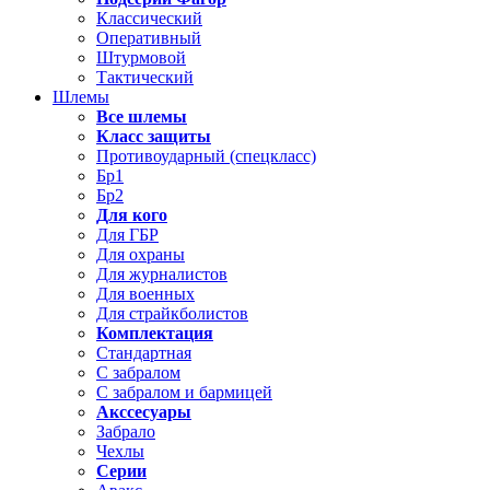
Классический
Оперативный
Штурмовой
Тактический
Шлемы
Все шлемы
Класс защиты
Противоударный (спецкласс)
Бр1
Бр2
Для кого
Для ГБР
Для охраны
Для журналистов
Для военных
Для страйкболистов
Комплектация
Стандартная
С забралом
С забралом и бармицей
Акссесуары
Забрало
Чехлы
Серии