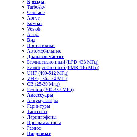
Бренды
Turbosky
Comrade
Аргут
Комбат
Vostok
Астра
Вид
Портативные
Автомобильные
Диапазон частот
Безлицензионный (LPD 433 МГц)
Безлицензионный (PMR 446 МГц)
UHF (400-512 МГц)
VHF (136-174 МГц)
CB (25-30 Мгц)
Речной (300-337 МГц)
Аксессуары
Аккумуляторы
Гарнитуры
Тангенты
Ларингофоны
Программаторы
Разное
Цифровые