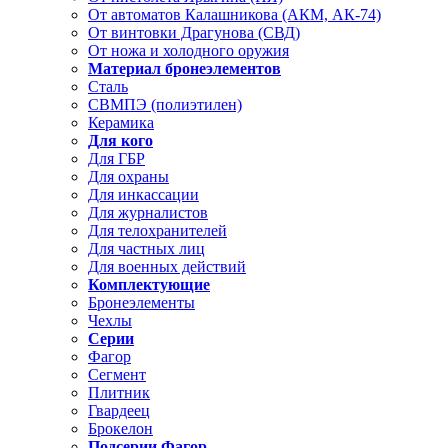
От автоматов Калашникова (АКМ, АК-74)
От винтовки Драгунова (СВД)
От ножа и холодного оружия
Материал бронеэлементов
Сталь
СВМПЭ (полиэтилен)
Керамика
Для кого
Для ГБР
Для охраны
Для инкассации
Для журналистов
Для телохранителей
Для частных лиц
Для военных действий
Комплектующие
Бронеэлементы
Чехлы
Серии
Фагор
Сегмент
Плитник
Гвардеец
Брокелон
Подсерии Фагор