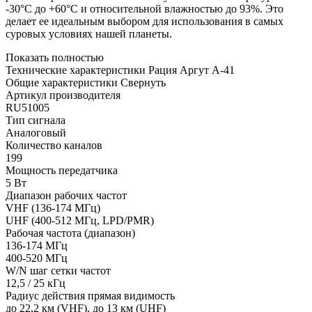
-30°C до +60°C и относительной влажностью до 93%. Это
делает ее идеальным выбором для использования в самых
суровых условиях нашей планеты.
Показать полностью
Технические характеристики Рация Аргут А-41
Общие характеристики
Свернуть
Артикул производителя
RU51005
Тип сигнала
Аналоговый
Количество каналов
199
Мощность передатчика
5 Вт
Диапазон рабочих частот
VHF (136-174 МГц)
UHF (400-512 МГц, LPD/PMR)
Рабочая частота (диапазон)
136-174 МГц
400-520 МГц
W/N шаг сетки частот
12,5 / 25 кГц
Радиус действия прямая видимость
до 22,2 км (VHF), до 13 км (UHF)