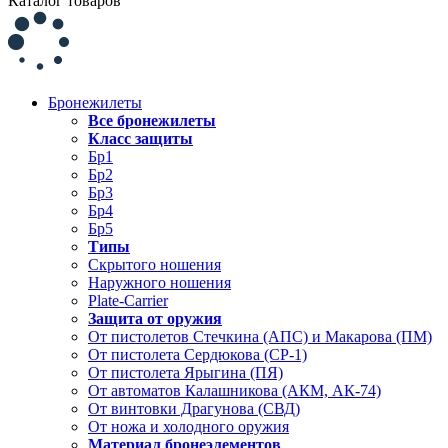
Каталог товаров
Бронежилеты
Все бронежилеты
Класс защиты
Бр1
Бр2
Бр3
Бр4
Бр5
Типы
Скрытого ношения
Наружного ношения
Plate-Carrier
Защита от оружия
От пистолетов Стечкина (АПС) и Макарова (ПМ)
От пистолета Сердюкова (СР-1)
От пистолета Ярыгина (ПЯ)
От автоматов Калашникова (АКМ, АК-74)
От винтовки Драгунова (СВД)
От ножа и холодного оружия
Материал бронеэлементов