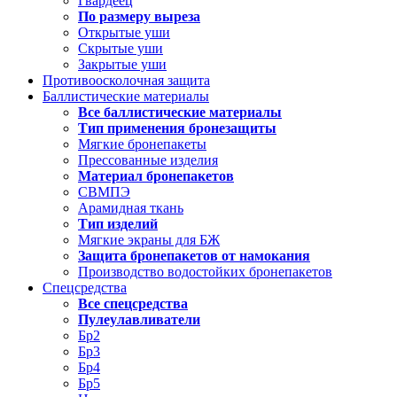
Гвардеец
По размеру выреза
Открытые уши
Скрытые уши
Закрытые уши
Противоосколочная защита
Баллистические материалы
Все баллистические материалы
Тип применения бронезащиты
Мягкие бронепакеты
Прессованные изделия
Материал бронепакетов
СВМПЭ
Арамидная ткань
Тип изделий
Мягкие экраны для БЖ
Защита бронепакетов от намокания
Производство водостойких бронепакетов
Спецсредства
Все спецсредства
Пулеулавливатели
Бр2
Бр3
Бр4
Бр5