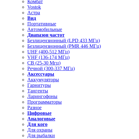
Комбат
Vostok
Астра
Вид
Портативные
Автомобильные
Диапазон частот
Безлицензионный (LPD 433 МГц)
Безлицензионный (PMR 446 МГц)
UHF (400-512 МГц)
VHF (136-174 МГц)
CB (25-30 Мгц)
Речной (300-337 МГц)
Аксессуары
Аккумуляторы
Гарнитуры
Тангенты
Ларингофоны
Программаторы
Разное
Цифровые
Аналоговые
Для кого
Для охраны
Для рыбалки