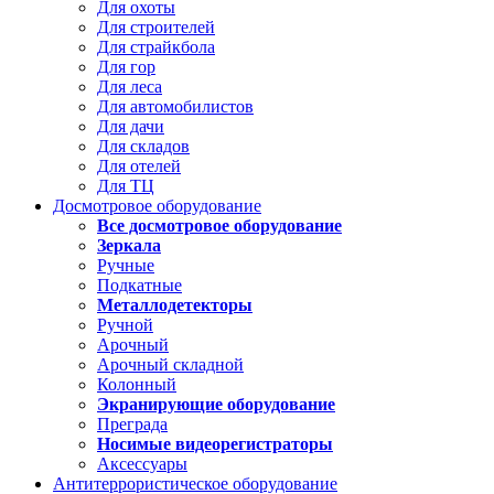
Для охоты
Для строителей
Для страйкбола
Для гор
Для леса
Для автомобилистов
Для дачи
Для складов
Для отелей
Для ТЦ
Досмотровое оборудование
Все досмотровое оборудование
Зеркала
Ручные
Подкатные
Металлодетекторы
Ручной
Арочный
Арочный складной
Колонный
Экранирующие оборудование
Преграда
Носимые видеорегистраторы
Аксессуары
Антитеррористическое оборудование