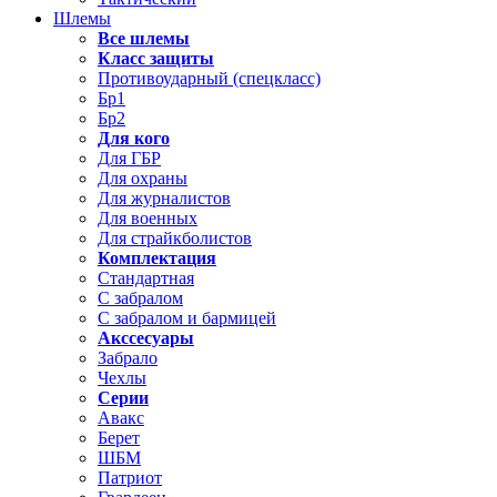
Шлемы
Все шлемы
Класс защиты
Противоударный (спецкласс)
Бр1
Бр2
Для кого
Для ГБР
Для охраны
Для журналистов
Для военных
Для страйкболистов
Комплектация
Стандартная
С забралом
С забралом и бармицей
Акссесуары
Забрало
Чехлы
Серии
Авакс
Берет
ШБМ
Патриот