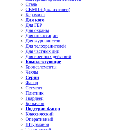
Сталь
СВМПЭ (полиэтилен)
Керамика
Для кого
Для ГБР
Для охраны
Для инкассации
Для журналистов
Для телохранителей
Для частных лиц
Для военных действий
Комплектующие
Бронеэлементы
Чехлы
Серии
Фагор
Сегмент
Плитник
Гвардеец
Брокелон
Подсерии Фагор
Классический
Оперативный
Штурмовой
Тактический