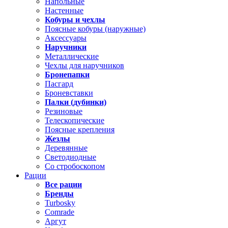
Напольные
Настенные
Кобуры и чехлы
Поясные кобуры (наружные)
Аксессуары
Наручники
Металлические
Чехлы для наручников
Бронепапки
Пасгард
Броневставки
Палки (дубинки)
Резиновые
Телескопические
Поясные крепления
Жезлы
Деревянные
Светодиодные
Со стробоскопом
Рации
Все рации
Бренды
Turbosky
Comrade
Аргут