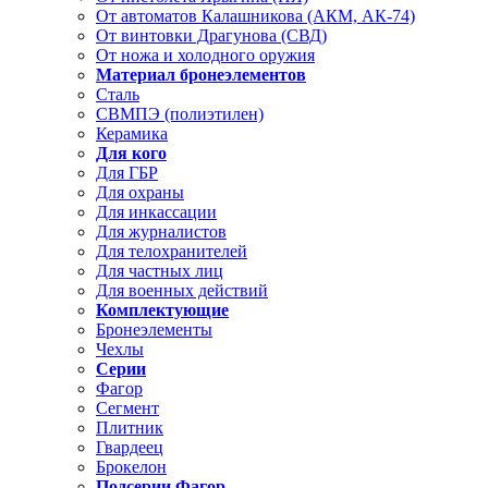
От автоматов Калашникова (АКМ, АК-74)
От винтовки Драгунова (СВД)
От ножа и холодного оружия
Материал бронеэлементов
Сталь
СВМПЭ (полиэтилен)
Керамика
Для кого
Для ГБР
Для охраны
Для инкассации
Для журналистов
Для телохранителей
Для частных лиц
Для военных действий
Комплектующие
Бронеэлементы
Чехлы
Серии
Фагор
Сегмент
Плитник
Гвардеец
Брокелон
Подсерии Фагор