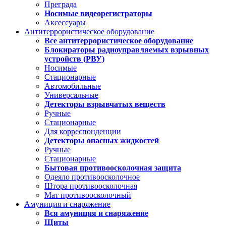
Преграда
Носимые видеорегистраторы
Аксессуары
Антитеррористическое оборудование
Все антитеррористическое оборудование
Блокираторы радиоуправляемых взрывных
устройств (РВУ)
Носимые
Стационарные
Автомобильные
Универсальные
Детекторы взрывчатых веществ
Ручные
Стационарные
Для корреспонденции
Детекторы опасных жидкостей
Ручные
Стационарные
Бытовая противоосколочная защита
Одеяло противоосколочное
Штора противоосколочная
Мат противоосколочный
Амуниция и снаряжение
Вся амуниция и снаряжение
Щиты