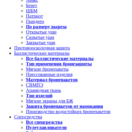
Авакс
Берет
ШБМ
Патриот
Гвардеец
По размеру выреза
Открытые уши
Скрытые уши
Закрытые уши
Противоосколочная защита
Баллистические материалы
Все баллистические материалы
Тип применения бронезащиты
Мягкие бронепакеты
Прессованные изделия
Материал бронепакетов
СВМПЭ
Арамидная ткань
Тип изделий
Мягкие экраны для БЖ
Защита бронепакетов от намокания
Производство водостойких бронепакетов
Спецсредства
Все спецсредства
Пулеулавливатели