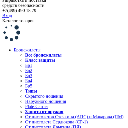
Разработка и поставка
средств безопасности
+7(499) 490 18 79
Вход
Каталог товаров
Бронежилеты
Все бронежилеты
Класс защиты
Бр1
Бр2
Бр3
Бр4
Бр5
Типы
Скрытого ношения
Наружного ношения
Plate-Carrier
Защита от оружия
От пистолетов Стечкина (АПС) и Макарова (ПМ)
От пистолета Сердюкова (СР-1)
От пистолета Ярыгина (ПЯ)