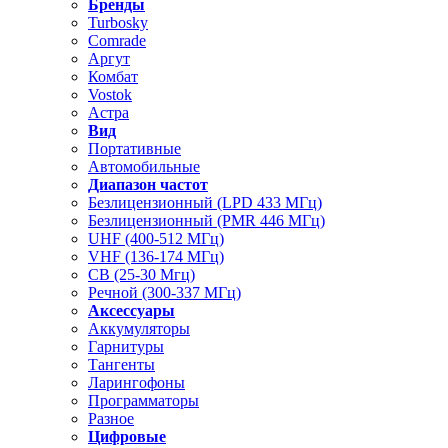
Бренды
Turbosky
Comrade
Аргут
Комбат
Vostok
Астра
Вид
Портативные
Автомобильные
Диапазон частот
Безлицензионный (LPD 433 МГц)
Безлицензионный (PMR 446 МГц)
UHF (400-512 МГц)
VHF (136-174 МГц)
CB (25-30 Мгц)
Речной (300-337 МГц)
Аксессуары
Аккумуляторы
Гарнитуры
Тангенты
Ларингофоны
Программаторы
Разное
Цифровые