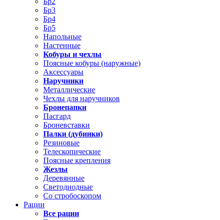
Бр2
Бр3
Бр4
Бр5
Напольные
Настенные
Кобуры и чехлы
Поясные кобуры (наружные)
Аксессуары
Наручники
Металлические
Чехлы для наручников
Бронепапки
Пасгард
Броневставки
Палки (дубинки)
Резиновые
Телескопические
Поясные крепления
Жезлы
Деревянные
Светодиодные
Со стробоскопом
Рации
Все рации