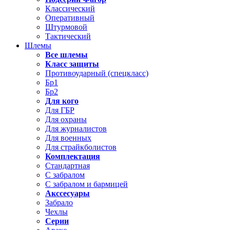
Классический
Оперативный
Штурмовой
Тактический
Шлемы
Все шлемы
Класс защиты
Противоударный (спецкласс)
Бр1
Бр2
Для кого
Для ГБР
Для охраны
Для журналистов
Для военных
Для страйкболистов
Комплектация
Стандартная
С забралом
С забралом и бармицей
Акссесуары
Забрало
Чехлы
Серии