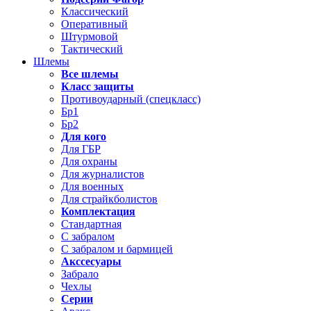
Классический
Оперативный
Штурмовой
Тактический
Шлемы
Все шлемы
Класс защиты
Противоударный (спецкласс)
Бр1
Бр2
Для кого
Для ГБР
Для охраны
Для журналистов
Для военных
Для страйкболистов
Комплектация
Стандартная
С забралом
С забралом и бармицей
Акссесуары
Забрало
Чехлы
Серии