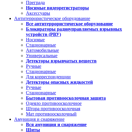
Преграда
Носимые видеорегистраторы
Аксессуары
Антитеррористическое оборудование
Все антитеррористическое оборудование
Блокираторы радиоуправляемых взрывных
устройств (РВУ)
Носимые
Стационарные
Автомобильные
Универсальные
Детекторы взрывчатых веществ
Ручные
Стационарные
Для корреспонденции
Детекторы опасных жидкостей
Ручные
Стационарные
Бытовая противоосколочная защита
Одеяло противоосколочное
Штора противоосколочная
Мат противоосколочный
Амуниция и снаряжение
Вся амуниция и снаряжение
Щиты