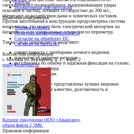
Бренды
сверхпрочного поликарбоната, выдерживающие удары
Нормативная документация
осколков и частиц, летящих со скоростью до 200 м/с,
оберегают от воздействия дыма и химических составов.
Правовая информация
Против запотевания в конструкции предусмотрена система
вентиляции, это может быть электрический моторчик на
Условия возврата
батарейках или специальные отверстия по периметру.
Политика конфиденциальности
Согласие на обработку ПС
Также среди преимуществ выделяют:
Согласие на рассылку
совместимость с приборами ночного видения;
Контактная информация
покрытие от царапин и сколов;
г. Москва, ул. Берзарина, д. 17, корп. 2
регулировка по объему и надежная фиксация на голове;
mail@bronegilet.ru
широкий угол обзора;
допзащита по бокам.
В компании «Авангард» представлены лучшие мировые
бренды, гарантирующие качество, долговечность и
безопасность.
Каталог продукции ООО «Авангард»
объем файла 2,5Mb.
Правовая информация