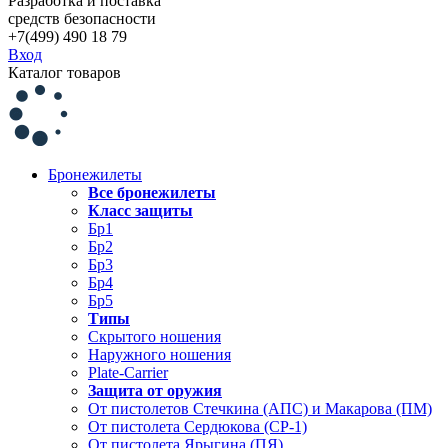
Разработка и поставка
средств безопасности
+7(499) 490 18 79
Вход
Каталог товаров
Бронежилеты
Все бронежилеты
Класс защиты
Бр1
Бр2
Бр3
Бр4
Бр5
Типы
Скрытого ношения
Наружного ношения
Plate-Carrier
Защита от оружия
От пистолетов Стечкина (АПС) и Макарова (ПМ)
От пистолета Сердюкова (СР-1)
От пистолета Ярыгина (ПЯ)