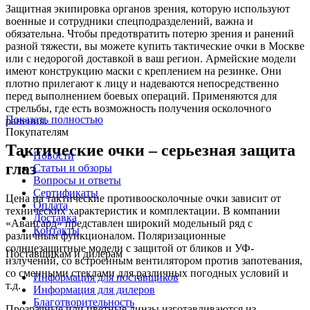
Защитная экипировка органов зрения, которую используют
военные и сотрудники спецподразделений, важна и
обязательна. Чтобы предотвратить потерю зрения и ранений
разной тяжести, вы можете купить тактические очки в Москве
или с недорогой доставкой в ваш регион. Армейские модели
имеют конструкцию маски с креплением на резинке. Они
плотно прилегают к лицу и надеваются непосредственно
перед выполнением боевых операций. Применяются для
стрельбы, где есть возможность получения осколочного
Показать полностью
ранения.
Покупателям
Тактические очки – серьезная защита
Новости
глаз
Статьи и обзоры
Вопросы и ответы
Сертификаты
Цена на тактические противоосколочные очки зависит от
Оплата
технических характеристик и комплектации. В компании
Доставка
«Авангард» представлен широкий модельный ряд с
Контакты
различным функционалом. Поляризационные
солнцезащитные модели с защитой от бликов и УФ-
Поставщикам и дилерам
излучений, со встроенным вентилятором против запотевания,
со сменными стеклами для различных погодных условий и
Информация для поставщиков
т.д.
Информация для дилеров
Благотворительность
Прозрачные или цветные линзы изготавливаются из