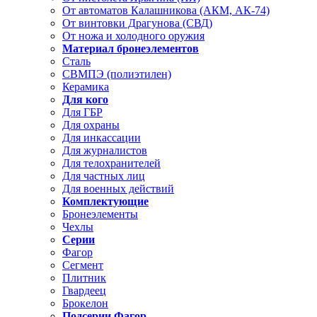
От автоматов Калашникова (АКМ, АК-74)
От винтовки Драгунова (СВД)
От ножа и холодного оружия
Материал бронеэлементов
Сталь
СВМПЭ (полиэтилен)
Керамика
Для кого
Для ГБР
Для охраны
Для инкассации
Для журналистов
Для телохранителей
Для частных лиц
Для военных действий
Комплектующие
Бронеэлементы
Чехлы
Серии
Фагор
Сегмент
Плитник
Гвардеец
Брокелон
Подсерии Фагор