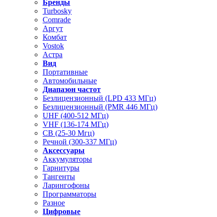
Бренды
Turbosky
Comrade
Аргут
Комбат
Vostok
Астра
Вид
Портативные
Автомобильные
Диапазон частот
Безлицензионный (LPD 433 МГц)
Безлицензионный (PMR 446 МГц)
UHF (400-512 МГц)
VHF (136-174 МГц)
CB (25-30 Мгц)
Речной (300-337 МГц)
Аксессуары
Аккумуляторы
Гарнитуры
Тангенты
Ларингофоны
Программаторы
Разное
Цифровые