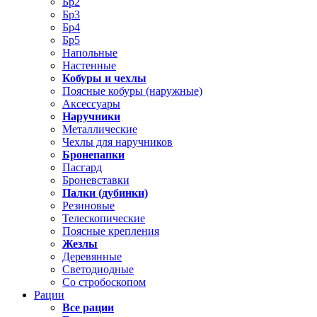
Бр2
Бр3
Бр4
Бр5
Напольные
Настенные
Кобуры и чехлы
Поясные кобуры (наружные)
Аксессуары
Наручники
Металлические
Чехлы для наручников
Бронепапки
Пасгард
Броневставки
Палки (дубинки)
Резиновые
Телескопические
Поясные крепления
Жезлы
Деревянные
Светодиодные
Со стробоскопом
Рации
Все рации