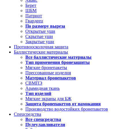
Авакс
Берет
ШБМ
Патриот
Гвардеец
По размеру выреза
Открытые уши
Скрытые уши
Закрытые уши
Противоосколочная защита
Баллистические материалы
Все баллистические материалы
Тип применения бронезащиты
Мягкие бронепакеты
Прессованные изделия
Материал бронепакетов
СВМПЭ
Арамидная ткань
Тип изделий
Мягкие экраны для БЖ
Защита бронепакетов от намокания
Производство водостойких бронепакетов
Спецсредства
Все спецсредства
Пулеулавливатели