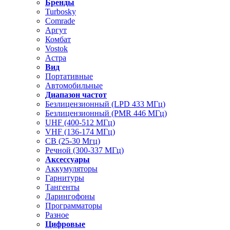
Бренды
Turbosky
Comrade
Аргут
Комбат
Vostok
Астра
Вид
Портативные
Автомобильные
Диапазон частот
Безлицензионный (LPD 433 МГц)
Безлицензионный (PMR 446 МГц)
UHF (400-512 МГц)
VHF (136-174 МГц)
CB (25-30 Мгц)
Речной (300-337 МГц)
Аксессуары
Аккумуляторы
Гарнитуры
Тангенты
Ларингофоны
Программаторы
Разное
Цифровые