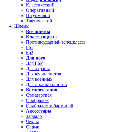
Классический
Оперативный
Штурмовой
Тактический
Шлемы
Все шлемы
Класс защиты
Противоударный (спецкласс)
Бр1
Бр2
Для кого
Для ГБР
Для охраны
Для журналистов
Для военных
Для страйкболистов
Комплектация
Стандартная
С забралом
С забралом и бармицей
Акссесуары
Забрало
Чехлы
Серии