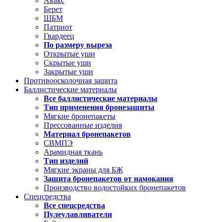
Авакс
Берет
ШБМ
Патриот
Гвардеец
По размеру выреза
Открытые уши
Скрытые уши
Закрытые уши
Противоосколочная защита
Баллистические материалы
Все баллистические материалы
Тип применения бронезащиты
Мягкие бронепакеты
Прессованные изделия
Материал бронепакетов
СВМПЭ
Арамидная ткань
Тип изделий
Мягкие экраны для БЖ
Защита бронепакетов от намокания
Производство водостойких бронепакетов
Спецсредства
Все спецсредства
Пулеулавливатели