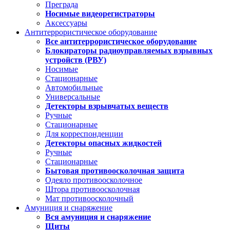
Преграда
Носимые видеорегистраторы
Аксессуары
Антитеррористическое оборудование
Все антитеррористическое оборудование
Блокираторы радиоуправляемых взрывных
устройств (РВУ)
Носимые
Стационарные
Автомобильные
Универсальные
Детекторы взрывчатых веществ
Ручные
Стационарные
Для корреспонденции
Детекторы опасных жидкостей
Ручные
Стационарные
Бытовая противоосколочная защита
Одеяло противоосколочное
Штора противоосколочная
Мат противоосколочный
Амуниция и снаряжение
Вся амуниция и снаряжение
Щиты