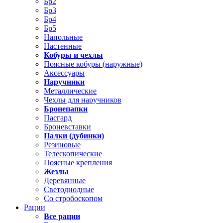
Бр2
Бр3
Бр4
Бр5
Напольные
Настенные
Кобуры и чехлы
Поясные кобуры (наружные)
Аксессуары
Наручники
Металлические
Чехлы для наручников
Бронепапки
Пасгард
Броневставки
Палки (дубинки)
Резиновые
Телескопические
Поясные крепления
Жезлы
Деревянные
Светодиодные
Со стробоскопом
Рации
Все рации