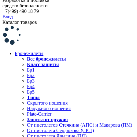
Разработка и поставка
средств безопасности
+7(499) 490 18 79
Вход
Каталог товаров
Бронежилеты
Все бронежилеты
Класс защиты
Бр1
Бр2
Бр3
Бр4
Бр5
Типы
Скрытого ношения
Наружного ношения
Plate-Carrier
Защита от оружия
От пистолетов Стечкина (АПС) и Макарова (ПМ)
От пистолета Сердюкова (СР-1)
От пистолета Ярыгина (ПЯ)