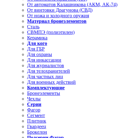
От автоматов Калашникова (АКМ, АК-74)
От винтовки Драгунова (СВД)
От ножа и холодного оружия
Материал бронеэлементов
Сталь
СВМПЭ (полиэтилен)
Керамика
Для кого
Для ГБР
Для охраны
Для инкассации
Для журналистов
Для телохранителей
Для частных лиц
Для военных действий
Комплектующие
Бронеэлементы
Чехлы
Серии
Фагор
Сегмент
Плитник
Гвардеец
Брокелон
Подсерии Фагор