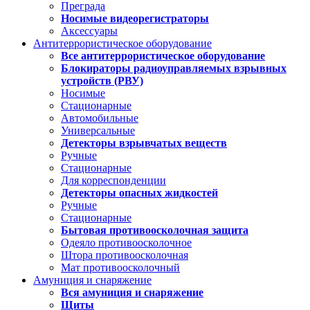
Преграда
Носимые видеорегистраторы
Аксессуары
Антитеррористическое оборудование
Все антитеррористическое оборудование
Блокираторы радиоуправляемых взрывных
устройств (РВУ)
Носимые
Стационарные
Автомобильные
Универсальные
Детекторы взрывчатых веществ
Ручные
Стационарные
Для корреспонденции
Детекторы опасных жидкостей
Ручные
Стационарные
Бытовая противоосколочная защита
Одеяло противоосколочное
Штора противоосколочная
Мат противоосколочный
Амуниция и снаряжение
Вся амуниция и снаряжение
Щиты