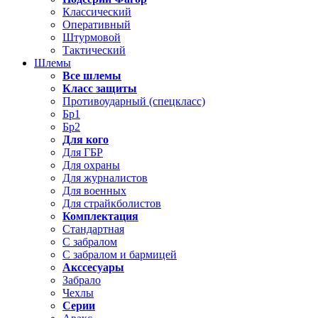
Классический
Оперативный
Штурмовой
Тактический
Шлемы
Все шлемы
Класс защиты
Противоударный (спецкласс)
Бр1
Бр2
Для кого
Для ГБР
Для охраны
Для журналистов
Для военных
Для страйкболистов
Комплектация
Стандартная
С забралом
С забралом и бармицей
Акссесуары
Забрало
Чехлы
Серии