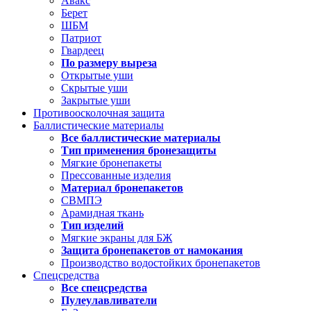
Авакс
Берет
ШБМ
Патриот
Гвардеец
По размеру выреза
Открытые уши
Скрытые уши
Закрытые уши
Противоосколочная защита
Баллистические материалы
Все баллистические материалы
Тип применения бронезащиты
Мягкие бронепакеты
Прессованные изделия
Материал бронепакетов
СВМПЭ
Арамидная ткань
Тип изделий
Мягкие экраны для БЖ
Защита бронепакетов от намокания
Производство водостойких бронепакетов
Спецсредства
Все спецсредства
Пулеулавливатели