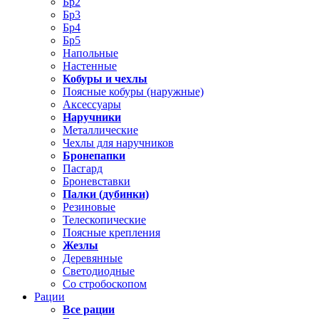
Бр2
Бр3
Бр4
Бр5
Напольные
Настенные
Кобуры и чехлы
Поясные кобуры (наружные)
Аксессуары
Наручники
Металлические
Чехлы для наручников
Бронепапки
Пасгард
Броневставки
Палки (дубинки)
Резиновые
Телескопические
Поясные крепления
Жезлы
Деревянные
Светодиодные
Со стробоскопом
Рации
Все рации