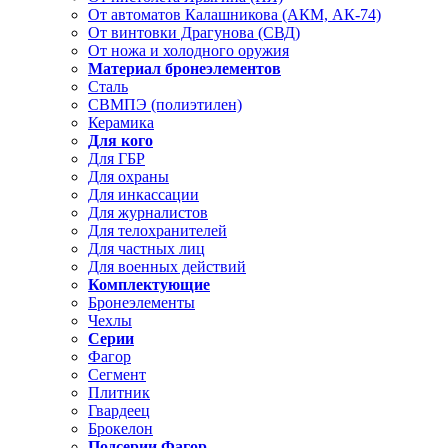
От автоматов Калашникова (АКМ, АК-74)
От винтовки Драгунова (СВД)
От ножа и холодного оружия
Материал бронеэлементов
Сталь
СВМПЭ (полиэтилен)
Керамика
Для кого
Для ГБР
Для охраны
Для инкассации
Для журналистов
Для телохранителей
Для частных лиц
Для военных действий
Комплектующие
Бронеэлементы
Чехлы
Серии
Фагор
Сегмент
Плитник
Гвардеец
Брокелон
Подсерии Фагор