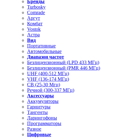
Бренды
Turbosky
Comrade
Аргут
Комбат
Vostok
Астра
Вид
Портативные
Автомобильные
Диапазон частот
Безлицензионный (LPD 433 МГц)
Безлицензионный (PMR 446 МГц)
UHF (400-512 МГц)
VHF (136-174 МГц)
CB (25-30 Мгц)
Речной (300-337 МГц)
Аксессуары
Аккумуляторы
Гарнитуры
Тангенты
Ларингофоны
Программаторы
Разное
Цифровые