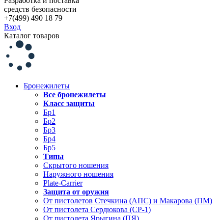
Разработка и поставка
средств безопасности
+7(499) 490 18 79
Вход
Каталог товаров
Бронежилеты
Все бронежилеты
Класс защиты
Бр1
Бр2
Бр3
Бр4
Бр5
Типы
Скрытого ношения
Наружного ношения
Plate-Carrier
Защита от оружия
От пистолетов Стечкина (АПС) и Макарова (ПМ)
От пистолета Сердюкова (СР-1)
От пистолета Ярыгина (ПЯ)