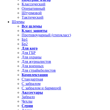
Классический
Оперативный
Штурмовой
Тактический
Шлемы
Все шлемы
Класс защиты
Противоударный (спецкласс)
Бр1
Бр2
Для кого
Для ГБР
Для охраны
Для журналистов
Для военных
Для страйкболистов
Комплектация
Стандартная
С забралом
С забралом и бармицей
Акссесуары
Забрало
Чехлы
Серии