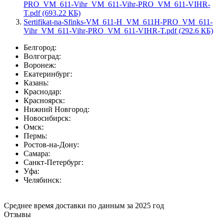
PRO_VM_611-Vihr_VM_611-Vihr-PRO_VM_611-VIHR-
T.pdf (693.22 КБ)
Sertifikat-na-Sfinks-VM_611-H_VM_611H-PRO_VM_611-
Vihr_VM_611-Vihr-PRO_VM_611-VIHR-T.pdf (292.6 КБ)
Белгород:
Волгоград:
Воронеж:
Екатеринбург:
Казань:
Краснодар:
Красноярск:
Нижний Новгород:
Новосибирск:
Омск:
Пермь:
Ростов-на-Дону:
Самара:
Санкт-Петербург:
Уфа:
Челябинск:
Среднее время доставки по данным за 2025 год
Отзывы