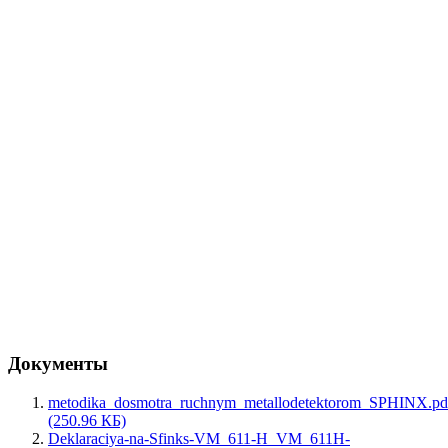
Документы
metodika_dosmotra_ruchnym_metallodetektorom_SPHINX.pd
(250.96 КБ)
Deklaraciya-na-Sfinks-VM_611-H_VM_611H-