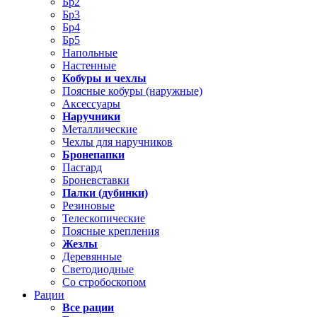
Бр2
Бр3
Бр4
Бр5
Напольные
Настенные
Кобуры и чехлы
Поясные кобуры (наружные)
Аксессуары
Наручники
Металлические
Чехлы для наручников
Бронепапки
Пасгард
Броневставки
Палки (дубинки)
Резиновые
Телескопические
Поясные крепления
Жезлы
Деревянные
Светодиодные
Со стробоскопом
Рации
Все рации