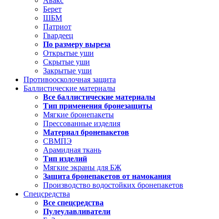
Авакс
Берет
ШБМ
Патриот
Гвардеец
По размеру выреза
Открытые уши
Скрытые уши
Закрытые уши
Противоосколочная защита
Баллистические материалы
Все баллистические материалы
Тип применения бронезащиты
Мягкие бронепакеты
Прессованные изделия
Материал бронепакетов
СВМПЭ
Арамидная ткань
Тип изделий
Мягкие экраны для БЖ
Защита бронепакетов от намокания
Производство водостойких бронепакетов
Спецсредства
Все спецсредства
Пулеулавливатели