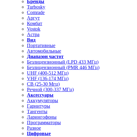
Бренды
Turbosky
Comrade
Аргут
Комбат
Vostok
Астра
Вид
Портативные
Автомобильные
Диапазон частот
Безлицензионный (LPD 433 МГц)
Безлицензионный (PMR 446 МГц)
UHF (400-512 МГц)
VHF (136-174 МГц)
CB (25-30 Мгц)
Речной (300-337 МГц)
Аксессуары
Аккумуляторы
Гарнитуры
Тангенты
Ларингофоны
Программаторы
Разное
Цифровые