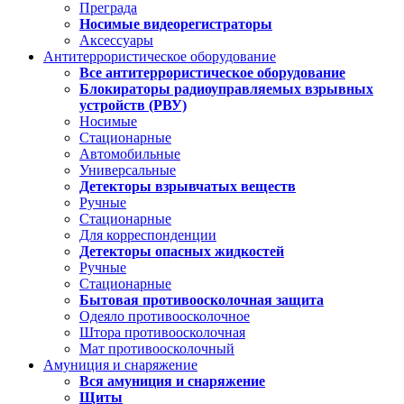
Преграда
Носимые видеорегистраторы
Аксессуары
Антитеррористическое оборудование
Все антитеррористическое оборудование
Блокираторы радиоуправляемых взрывных
устройств (РВУ)
Носимые
Стационарные
Автомобильные
Универсальные
Детекторы взрывчатых веществ
Ручные
Стационарные
Для корреспонденции
Детекторы опасных жидкостей
Ручные
Стационарные
Бытовая противоосколочная защита
Одеяло противоосколочное
Штора противоосколочная
Мат противоосколочный
Амуниция и снаряжение
Вся амуниция и снаряжение
Щиты