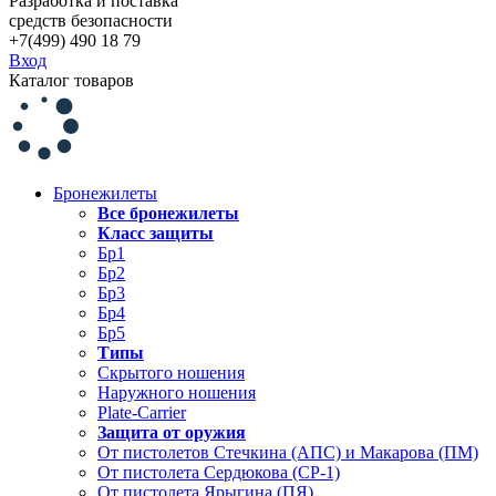
Разработка и поставка
средств безопасности
+7(499) 490 18 79
Вход
Каталог товаров
Бронежилеты
Все бронежилеты
Класс защиты
Бр1
Бр2
Бр3
Бр4
Бр5
Типы
Скрытого ношения
Наружного ношения
Plate-Carrier
Защита от оружия
От пистолетов Стечкина (АПС) и Макарова (ПМ)
От пистолета Сердюкова (СР-1)
От пистолета Ярыгина (ПЯ)