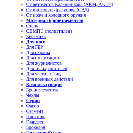
От автоматов Калашникова (АКМ, АК-74)
От винтовки Драгунова (СВД)
От ножа и холодного оружия
Материал бронеэлементов
Сталь
СВМПЭ (полиэтилен)
Керамика
Для кого
Для ГБР
Для охраны
Для инкассации
Для журналистов
Для телохранителей
Для частных лиц
Для военных действий
Комплектующие
Бронеэлементы
Чехлы
Серии
Фагор
Сегмент
Плитник
Гвардеец
Брокелон
Подсерии Фагор