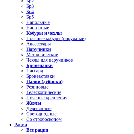
Бр2
Бр3
Бр4
Бр5
Напольные
Настенные
Кобуры и чехлы
Поясные кобуры (наружные)
Аксессуары
Наручники
Металлические
Чехлы для наручников
Бронепапки
Пасгард
Броневставки
Палки (дубинки)
Резиновые
Телескопические
Поясные крепления
Жезлы
Деревянные
Светодиодные
Со стробоскопом
Рации
Все рации