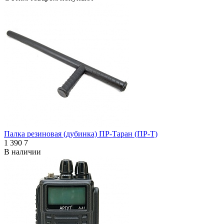
Палка резиновая (дубинка) ПР-Таран (ПР-Т)
1 390
7
В наличии