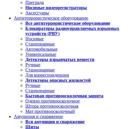
Преграда
Носимые видеорегистраторы
Аксессуары
Антитеррористическое оборудование
Все антитеррористическое оборудование
Блокираторы радиоуправляемых взрывных
устройств (РВУ)
Носимые
Стационарные
Автомобильные
Универсальные
Детекторы взрывчатых веществ
Ручные
Стационарные
Для корреспонденции
Детекторы опасных жидкостей
Ручные
Стационарные
Бытовая противоосколочная защита
Одеяло противоосколочное
Штора противоосколочная
Мат противоосколочный
Амуниция и снаряжение
Вся амуниция и снаряжение
Щиты