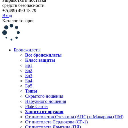
Разработка и поставка
средств безопасности
+7(499) 490 18 79
Вход
Каталог товаров
Бронежилеты
Все бронежилеты
Класс защиты
Бр1
Бр2
Бр3
Бр4
Бр5
Типы
Скрытого ношения
Наружного ношения
Plate-Carrier
Защита от оружия
От пистолетов Стечкина (АПС) и Макарова (ПМ)
От пистолета Сердюкова (СР-1)
От пистолета Ярыгина (ПЯ)