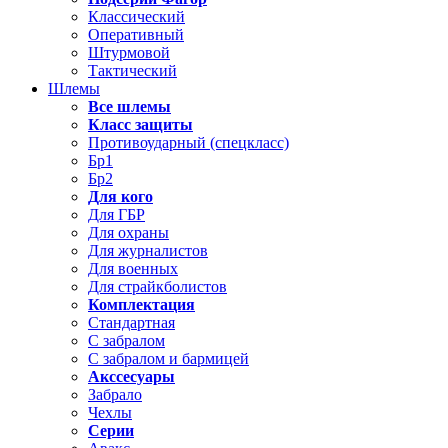
Классический
Оперативный
Штурмовой
Тактический
Шлемы
Все шлемы
Класс защиты
Противоударный (спецкласс)
Бр1
Бр2
Для кого
Для ГБР
Для охраны
Для журналистов
Для военных
Для страйкболистов
Комплектация
Стандартная
С забралом
С забралом и бармицей
Акссесуары
Забрало
Чехлы
Серии