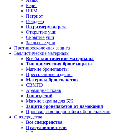
Авакс
Берет
ШБМ
Патриот
Гвардеец
По размеру выреза
Открытые уши
Скрытые уши
Закрытые уши
Противоосколочная защита
Баллистические материалы
Все баллистические материалы
Тип применения бронезащиты
Мягкие бронепакеты
Прессованные изделия
Материал бронепакетов
СВМПЭ
Арамидная ткань
Тип изделий
Мягкие экраны для БЖ
Защита бронепакетов от намокания
Производство водостойких бронепакетов
Спецсредства
Все спецсредства
Пулеулавливатели