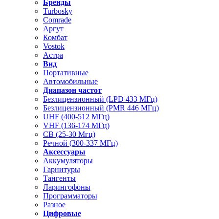
Бренды
Turbosky
Comrade
Аргут
Комбат
Vostok
Астра
Вид
Портативные
Автомобильные
Диапазон частот
Безлицензионный (LPD 433 МГц)
Безлицензионный (PMR 446 МГц)
UHF (400-512 МГц)
VHF (136-174 МГц)
CB (25-30 Мгц)
Речной (300-337 МГц)
Аксессуары
Аккумуляторы
Гарнитуры
Тангенты
Ларингофоны
Программаторы
Разное
Цифровые