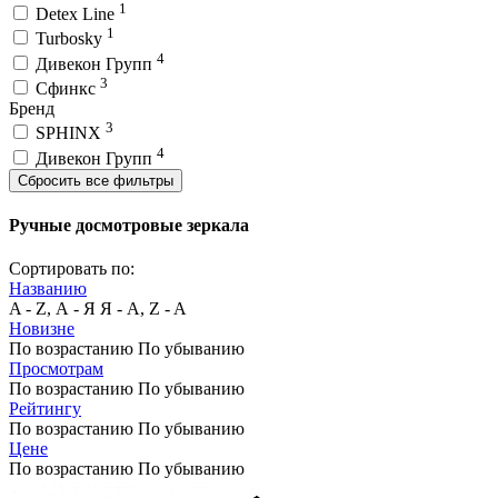
1
Detex Line
1
Turbosky
4
Дивекон Групп
3
Сфинкс
Бренд
3
SPHINX
4
Дивекон Групп
Сбросить все фильтры
Ручные досмотровые зеркала
Сортировать по:
Названию
A - Z, А - Я
Я - А, Z - A
Новизне
По возрастанию
По убыванию
Просмотрам
По возрастанию
По убыванию
Рейтингу
По возрастанию
По убыванию
Цене
По возрастанию
По убыванию