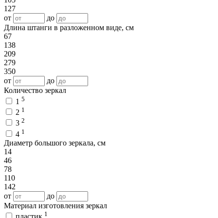
127
от
до
Длина штанги в разложенном виде, см
67
138
209
279
350
от
до
Количество зеркал
5
1
1
2
2
3
1
4
Диаметр большого зеркала, см
14
46
78
110
142
от
до
Материал изготовления зеркал
1
пластик