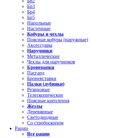
Бр2
Бр3
Бр4
Бр5
Напольные
Настенные
Кобуры и чехлы
Поясные кобуры (наружные)
Аксессуары
Наручники
Металлические
Чехлы для наручников
Бронепапки
Пасгард
Броневставки
Палки (дубинки)
Резиновые
Телескопические
Поясные крепления
Жезлы
Деревянные
Светодиодные
Со стробоскопом
Рации
Все рации