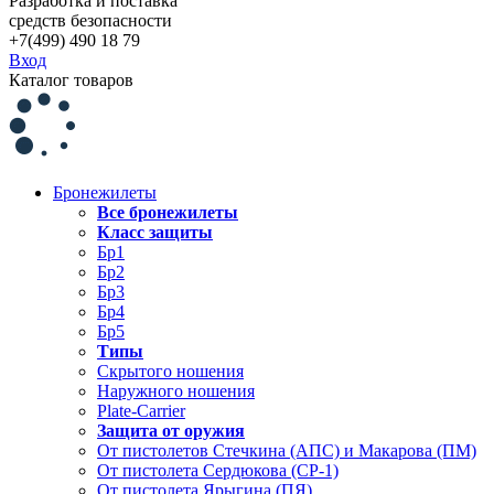
Разработка и поставка
средств безопасности
+7(499) 490 18 79
Вход
Каталог товаров
Бронежилеты
Все бронежилеты
Класс защиты
Бр1
Бр2
Бр3
Бр4
Бр5
Типы
Скрытого ношения
Наружного ношения
Plate-Carrier
Защита от оружия
От пистолетов Стечкина (АПС) и Макарова (ПМ)
От пистолета Сердюкова (СР-1)
От пистолета Ярыгина (ПЯ)