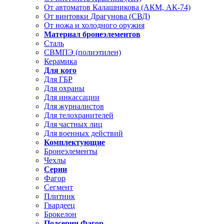
От автоматов Калашникова (АКМ, АК-74)
От винтовки Драгунова (СВД)
От ножа и холодного оружия
Материал бронеэлементов
Сталь
СВМПЭ (полиэтилен)
Керамика
Для кого
Для ГБР
Для охраны
Для инкассации
Для журналистов
Для телохранителей
Для частных лиц
Для военных действий
Комплектующие
Бронеэлементы
Чехлы
Серии
Фагор
Сегмент
Плитник
Гвардеец
Брокелон
Подсерии Фагор