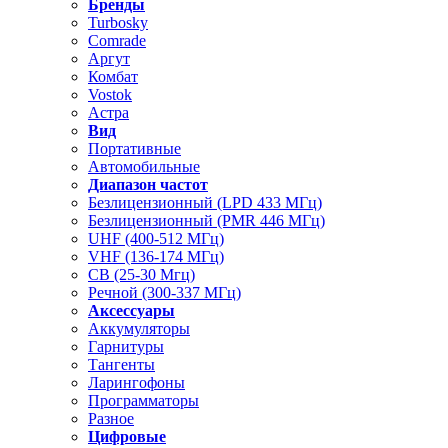
Бренды
Turbosky
Comrade
Аргут
Комбат
Vostok
Астра
Вид
Портативные
Автомобильные
Диапазон частот
Безлицензионный (LPD 433 МГц)
Безлицензионный (PMR 446 МГц)
UHF (400-512 МГц)
VHF (136-174 МГц)
CB (25-30 Мгц)
Речной (300-337 МГц)
Аксессуары
Аккумуляторы
Гарнитуры
Тангенты
Ларингофоны
Программаторы
Разное
Цифровые