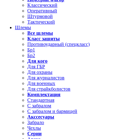
Классический
Оперативный
Штурмовой
Тактический
Шлемы
Все шлемы
Класс защиты
Противоударный (спецкласс)
Бр1
Бр2
Для кого
Для ГБР
Для охраны
Для журналистов
Для военных
Для страйкболистов
Комплектация
Стандартная
С забралом
С забралом и бармицей
Акссесуары
Забрало
Чехлы
Серии