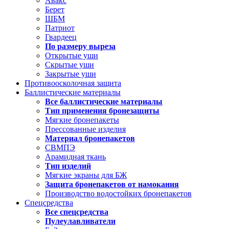
Авакс
Берет
ШБМ
Патриот
Гвардеец
По размеру выреза
Открытые уши
Скрытые уши
Закрытые уши
Противоосколочная защита
Баллистические материалы
Все баллистические материалы
Тип применения бронезащиты
Мягкие бронепакеты
Прессованные изделия
Материал бронепакетов
СВМПЭ
Арамидная ткань
Тип изделий
Мягкие экраны для БЖ
Защита бронепакетов от намокания
Производство водостойких бронепакетов
Спецсредства
Все спецсредства
Пулеулавливатели