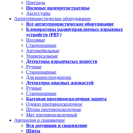
Преграда
Носимые видеорегистраторы
Аксессуары
Антитеррористическое оборудование
Все антитеррористическое оборудование
Блокираторы радиоуправляемых взрывных
устройств (РВУ)
Носимые
Стационарные
Автомобильные
Универсальные
Детекторы взрывчатых веществ
Ручные
Стационарные
Для корреспонденции
Детекторы опасных жидкостей
Ручные
Стационарные
Бытовая противоосколочная защита
Одеяло противоосколочное
Штора противоосколочная
Мат противоосколочный
Амуниция и снаряжение
Вся амуниция и снаряжение
Щиты