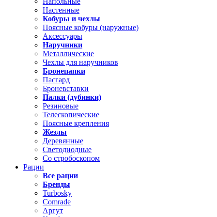
Напольные
Настенные
Кобуры и чехлы
Поясные кобуры (наружные)
Аксессуары
Наручники
Металлические
Чехлы для наручников
Бронепапки
Пасгард
Броневставки
Палки (дубинки)
Резиновые
Телескопические
Поясные крепления
Жезлы
Деревянные
Светодиодные
Со стробоскопом
Рации
Все рации
Бренды
Turbosky
Comrade
Аргут