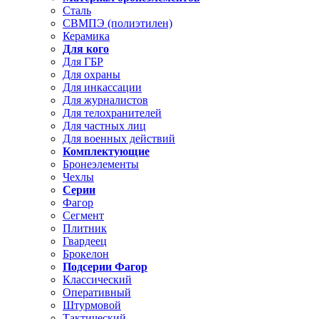
Сталь
СВМПЭ (полиэтилен)
Керамика
Для кого
Для ГБР
Для охраны
Для инкассации
Для журналистов
Для телохранителей
Для частных лиц
Для военных действий
Комплектующие
Бронеэлементы
Чехлы
Серии
Фагор
Сегмент
Плитник
Гвардеец
Брокелон
Подсерии Фагор
Классический
Оперативный
Штурмовой
Тактический