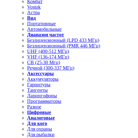
Комбат
Vostok
Астра
Вид
Портативные
Автомобильные
Диапазон частот
Безлицензионный (LPD 433 МГц)
Безлицензионный (PMR 446 МГц)
UHF (400-512 МГц)
VHF (136-174 МГц)
CB (25-30 Мгц)
Речной (300-337 МГц)
Аксессуары
Аккумуляторы
Гарнитуры
Тангенты
Ларингофоны
Программаторы
Разное
Цифровые
Аналоговые
Для кого
Для охраны
Для рыбалки