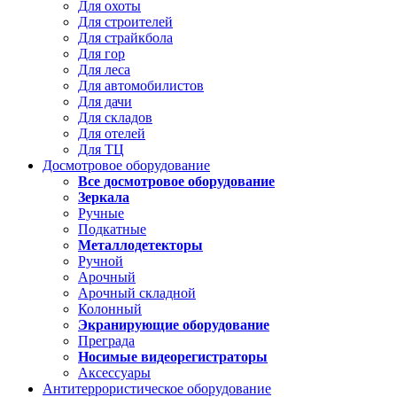
Для охоты
Для строителей
Для страйкбола
Для гор
Для леса
Для автомобилистов
Для дачи
Для складов
Для отелей
Для ТЦ
Досмотровое оборудование
Все досмотровое оборудование
Зеркала
Ручные
Подкатные
Металлодетекторы
Ручной
Арочный
Арочный складной
Колонный
Экранирующие оборудование
Преграда
Носимые видеорегистраторы
Аксессуары
Антитеррористическое оборудование