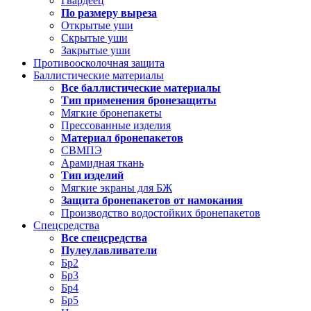
Гвардеец
По размеру выреза
Открытые уши
Скрытые уши
Закрытые уши
Противоосколочная защита
Баллистические материалы
Все баллистические материалы
Тип применения бронезащиты
Мягкие бронепакеты
Прессованные изделия
Материал бронепакетов
СВМПЭ
Арамидная ткань
Тип изделий
Мягкие экраны для БЖ
Защита бронепакетов от намокания
Производство водостойких бронепакетов
Спецсредства
Все спецсредства
Пулеулавливатели
Бр2
Бр3
Бр4
Бр5