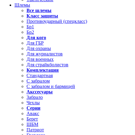
Шлемы
Все шлемы
Класс защиты
Противоударный (спецкласс)
Бр1
Бр2
Для кого
Для ГБР
Для охраны
Для журналистов
Для военных
Для страйкболистов
Комплектация
Стандартная
С забралом
С забралом и бармицей
Акссесуары
Забрало
Чехлы
Серии
Авакс
Берет
ШБМ
Патриот