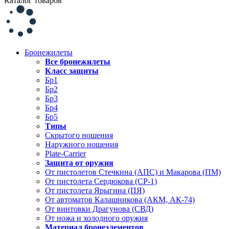
Каталог товаров
Бронежилеты
Все бронежилеты
Класс защиты
Бр1
Бр2
Бр3
Бр4
Бр5
Типы
Скрытого ношения
Наружного ношения
Plate-Carrier
Защита от оружия
От пистолетов Стечкина (АПС) и Макарова (ПМ)
От пистолета Сердюкова (СР-1)
От пистолета Ярыгина (ПЯ)
От автоматов Калашникова (АКМ, АК-74)
От винтовки Драгунова (СВД)
От ножа и холодного оружия
Материал бронеэлементов