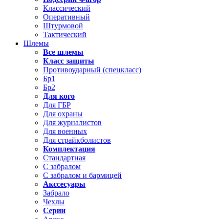
Классический
Оперативный
Штурмовой
Тактический
Шлемы
Все шлемы
Класс защиты
Противоударный (спецкласс)
Бр1
Бр2
Для кого
Для ГБР
Для охраны
Для журналистов
Для военных
Для страйкболистов
Комплектация
Стандартная
С забралом
С забралом и бармицей
Акссесуары
Забрало
Чехлы
Серии