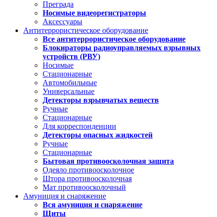
Преграда
Носимые видеорегистраторы
Аксессуары
Антитеррористическое оборудование
Все антитеррористическое оборудование
Блокираторы радиоуправляемых взрывных
устройств (РВУ)
Носимые
Стационарные
Автомобильные
Универсальные
Детекторы взрывчатых веществ
Ручные
Стационарные
Для корреспонденции
Детекторы опасных жидкостей
Ручные
Стационарные
Бытовая противоосколочная защита
Одеяло противоосколочное
Штора противоосколочная
Мат противоосколочный
Амуниция и снаряжение
Вся амуниция и снаряжение
Щиты