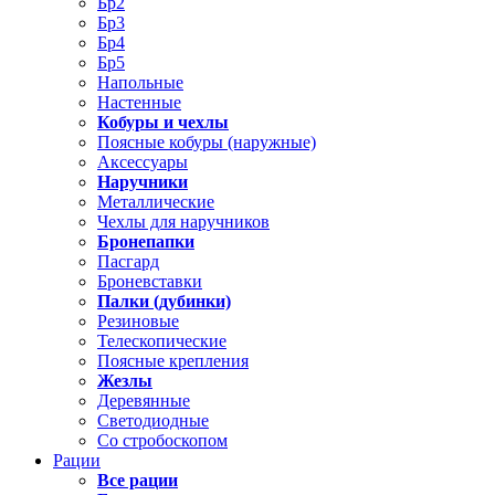
Бр2
Бр3
Бр4
Бр5
Напольные
Настенные
Кобуры и чехлы
Поясные кобуры (наружные)
Аксессуары
Наручники
Металлические
Чехлы для наручников
Бронепапки
Пасгард
Броневставки
Палки (дубинки)
Резиновые
Телескопические
Поясные крепления
Жезлы
Деревянные
Светодиодные
Со стробоскопом
Рации
Все рации