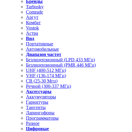
Бренды
Turbosky
Comrade
Аргут
Комбат
Vostok
Астра
Вид
Портативные
Автомобильные
Диапазон частот
Безлицензионный (LPD 433 МГц)
Безлицензионный (PMR 446 МГц)
UHF (400-512 МГц)
VHF (136-174 МГц)
CB (25-30 Мгц)
Речной (300-337 МГц)
Аксессуары
Аккумуляторы
Гарнитуры
Тангенты
Ларингофоны
Программаторы
Разное
Цифровые