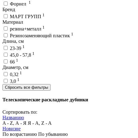
1
Форнел
Бренд
1
МАРТ ГРУПП
Материал
1
резина+металл
1
Резинозаменяющий пластик
Длина, см
1
23-39
1
45,0 - 57,8
1
66
Диаметр, см
1
0,32
1
3,0
Сбросить все фильтры
Телескопические раскладные дубинки
Сортировать по:
Названию
A - Z, А - Я
Я - А, Z - A
Новизне
По возрастанию
По убыванию