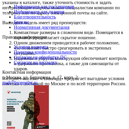
указаны в каталоге, также уточнить стоимость и задать
Информация для поставщиков
интересующие вопросы можно специалистам компании по
Информация для дилеров
телефону или по адресу электронной почты на сайте.
Благотворительность
Бренды
Выкидная модель имеет ряд преимуществ:
Нормативная документация
Компактные размеры в сложенном виде. Помещается в
Правовая информация
карман и предполагает скрытое ношение.
Одним движением приводится в рабочее положение,
Условия возврата
что позволяет быстро среагировать в экстренных
Политика конфиденциальности
ситуациях.
Согласие на обработку ПС
Надежная и упругая конструкция обеспечивает контроль
Согласие на рассылку
и удержание противника, а также для самозащиты от
ударов.
Контактная информация
г. Москва, ул. Берзарина, д. 17, корп. 2
Интернет-магазин «Авангард» предлагает выгодные условия
mail@bronegilet.ru
покупки с доставкой по Москве и по всей территории России.