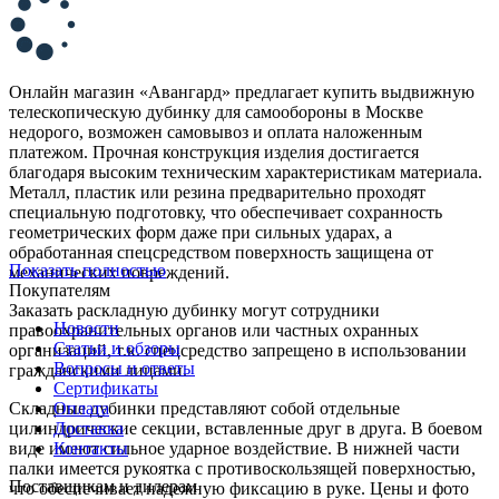
Онлайн магазин «Авангард» предлагает купить выдвижную
телескопическую дубинку для самообороны в Москве
недорого, возможен самовывоз и оплата наложенным
платежом. Прочная конструкция изделия достигается
благодаря высоким техническим характеристикам материала.
Металл, пластик или резина предварительно проходят
специальную подготовку, что обеспечивает сохранность
геометрических форм даже при сильных ударах, а
обработанная спецсредством поверхность защищена от
Показать полностью
механических повреждений.
Покупателям
Заказать раскладную дубинку могут сотрудники
Новости
правоохранительных органов или частных охранных
Статьи и обзоры
организаций, т.к. спецсредство запрещено в использовании
Вопросы и ответы
гражданскими лицами.
Сертификаты
Складные дубинки представляют собой отдельные
Оплата
цилиндрические секции, вставленные друг в друга. В боевом
Доставка
виде имеют сильное ударное воздействие. В нижней части
Контакты
палки имеется рукоятка с противоскользящей поверхностью,
Поставщикам и дилерам
что обеспечивает надежную фиксацию в руке. Цены и фото