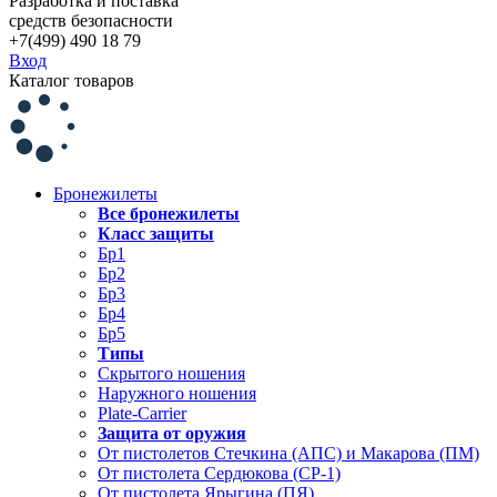
Разработка и поставка
средств безопасности
+7(499) 490 18 79
Вход
Каталог товаров
Бронежилеты
Все бронежилеты
Класс защиты
Бр1
Бр2
Бр3
Бр4
Бр5
Типы
Скрытого ношения
Наружного ношения
Plate-Carrier
Защита от оружия
От пистолетов Стечкина (АПС) и Макарова (ПМ)
От пистолета Сердюкова (СР-1)
От пистолета Ярыгина (ПЯ)