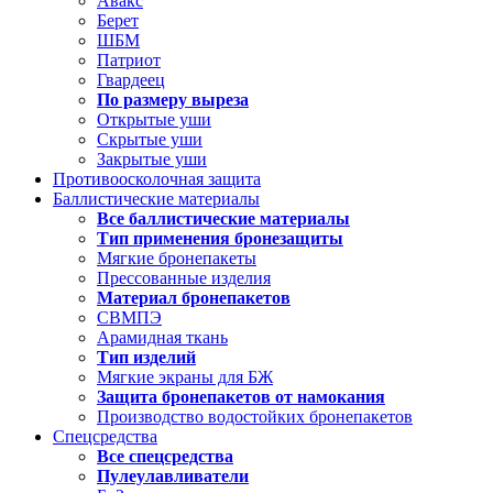
Авакс
Берет
ШБМ
Патриот
Гвардеец
По размеру выреза
Открытые уши
Скрытые уши
Закрытые уши
Противоосколочная защита
Баллистические материалы
Все баллистические материалы
Тип применения бронезащиты
Мягкие бронепакеты
Прессованные изделия
Материал бронепакетов
СВМПЭ
Арамидная ткань
Тип изделий
Мягкие экраны для БЖ
Защита бронепакетов от намокания
Производство водостойких бронепакетов
Спецсредства
Все спецсредства
Пулеулавливатели