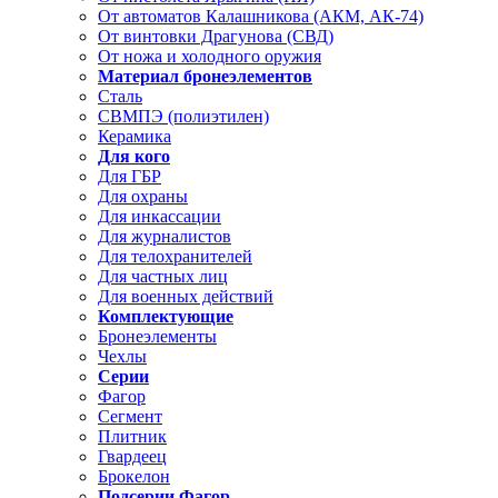
От автоматов Калашникова (АКМ, АК-74)
От винтовки Драгунова (СВД)
От ножа и холодного оружия
Материал бронеэлементов
Сталь
СВМПЭ (полиэтилен)
Керамика
Для кого
Для ГБР
Для охраны
Для инкассации
Для журналистов
Для телохранителей
Для частных лиц
Для военных действий
Комплектующие
Бронеэлементы
Чехлы
Серии
Фагор
Сегмент
Плитник
Гвардеец
Брокелон
Подсерии Фагор