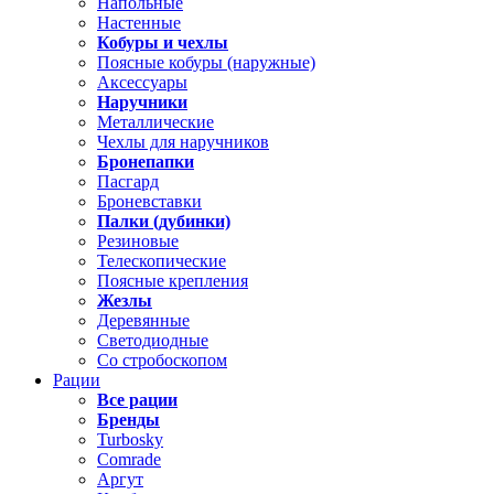
Напольные
Настенные
Кобуры и чехлы
Поясные кобуры (наружные)
Аксессуары
Наручники
Металлические
Чехлы для наручников
Бронепапки
Пасгард
Броневставки
Палки (дубинки)
Резиновые
Телескопические
Поясные крепления
Жезлы
Деревянные
Светодиодные
Со стробоскопом
Рации
Все рации
Бренды
Turbosky
Comrade
Аргут