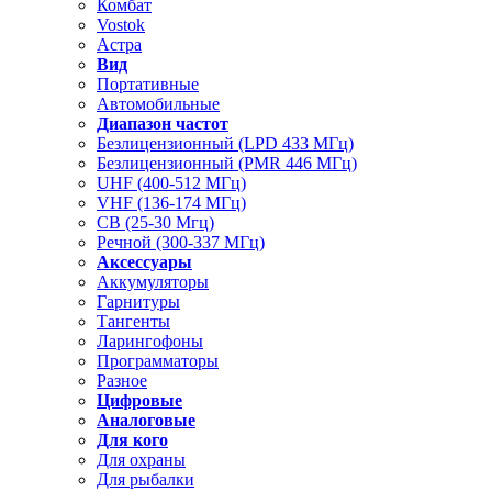
Комбат
Vostok
Астра
Вид
Портативные
Автомобильные
Диапазон частот
Безлицензионный (LPD 433 МГц)
Безлицензионный (PMR 446 МГц)
UHF (400-512 МГц)
VHF (136-174 МГц)
CB (25-30 Мгц)
Речной (300-337 МГц)
Аксессуары
Аккумуляторы
Гарнитуры
Тангенты
Ларингофоны
Программаторы
Разное
Цифровые
Аналоговые
Для кого
Для охраны
Для рыбалки