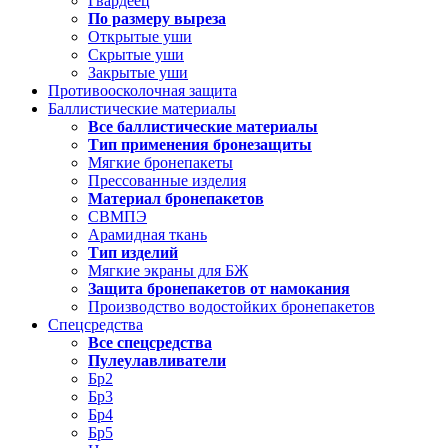
Гвардеец
По размеру выреза
Открытые уши
Скрытые уши
Закрытые уши
Противоосколочная защита
Баллистические материалы
Все баллистические материалы
Тип применения бронезащиты
Мягкие бронепакеты
Прессованные изделия
Материал бронепакетов
СВМПЭ
Арамидная ткань
Тип изделий
Мягкие экраны для БЖ
Защита бронепакетов от намокания
Производство водостойких бронепакетов
Спецсредства
Все спецсредства
Пулеулавливатели
Бр2
Бр3
Бр4
Бр5