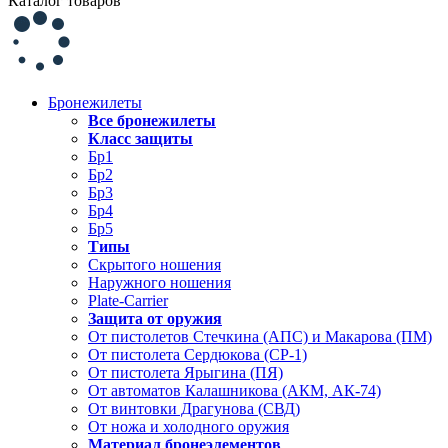
Каталог товаров
Бронежилеты
Все бронежилеты
Класс защиты
Бр1
Бр2
Бр3
Бр4
Бр5
Типы
Скрытого ношения
Наружного ношения
Plate-Carrier
Защита от оружия
От пистолетов Стечкина (АПС) и Макарова (ПМ)
От пистолета Сердюкова (СР-1)
От пистолета Ярыгина (ПЯ)
От автоматов Калашникова (АКМ, АК-74)
От винтовки Драгунова (СВД)
От ножа и холодного оружия
Материал бронеэлементов