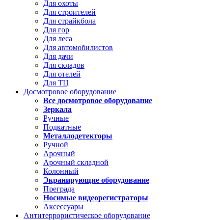
Для охоты
Для строителей
Для страйкбола
Для гор
Для леса
Для автомобилистов
Для дачи
Для складов
Для отелей
Для ТЦ
Досмотровое оборудование
Все досмотровое оборудование
Зеркала
Ручные
Подкатные
Металлодетекторы
Ручной
Арочный
Арочный складной
Колонный
Экранирующие оборудование
Преграда
Носимые видеорегистраторы
Аксессуары
Антитеррористическое оборудование