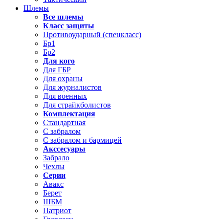
Шлемы
Все шлемы
Класс защиты
Противоударный (спецкласс)
Бр1
Бр2
Для кого
Для ГБР
Для охраны
Для журналистов
Для военных
Для страйкболистов
Комплектация
Стандартная
С забралом
С забралом и бармицей
Акссесуары
Забрало
Чехлы
Серии
Авакс
Берет
ШБМ
Патриот