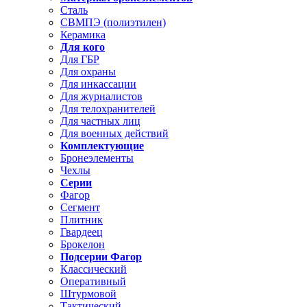
Сталь
СВМПЭ (полиэтилен)
Керамика
Для кого
Для ГБР
Для охраны
Для инкассации
Для журналистов
Для телохранителей
Для частных лиц
Для военных действий
Комплектующие
Бронеэлементы
Чехлы
Серии
Фагор
Сегмент
Плитник
Гвардеец
Брокелон
Подсерии Фагор
Классический
Оперативный
Штурмовой
Тактический