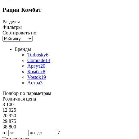
Рации Комбат
Разделы
Фильтры
Сортировать по:
Бренды
Turbosky
6
Comrade
13
Аргут
20
Комбат
8
Vostok
19
Астра
3
Подбор по параметрам
Розничная цена
3 100
12 025
20 950
29 875
38 800
от
до
7
Тип сигнала