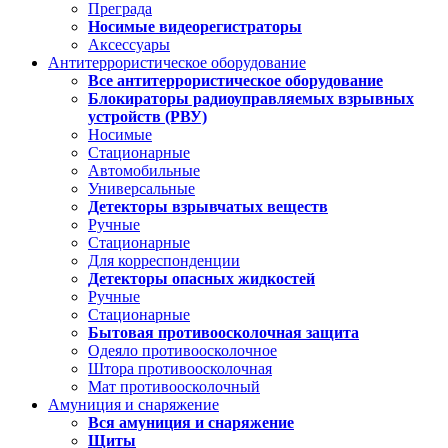
Преграда
Носимые видеорегистраторы
Аксессуары
Антитеррористическое оборудование
Все антитеррористическое оборудование
Блокираторы радиоуправляемых взрывных
устройств (РВУ)
Носимые
Стационарные
Автомобильные
Универсальные
Детекторы взрывчатых веществ
Ручные
Стационарные
Для корреспонденции
Детекторы опасных жидкостей
Ручные
Стационарные
Бытовая противоосколочная защита
Одеяло противоосколочное
Штора противоосколочная
Мат противоосколочный
Амуниция и снаряжение
Вся амуниция и снаряжение
Щиты