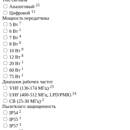
25
Аналоговый
11
Цифровой
Мощность передатчика
7
5 Вт
1
6 Вт
4
7 Вт
6
8 Вт
9
10 Вт
8
12 Вт
1
20 Вт
1
60 Вт
1
75 Вт
Диапазон рабочих частот
25
VHF (136-174 МГц)
24
UHF (400-512 МГц, LPD/PMR)
2
CB (25-30 МГц)
Пыле/влаго защищенность
2
IP54
1
IP55
3
IP57