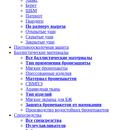
Авакс
Берет
ШБМ
Патриот
Гвардеец
По размеру выреза
Открытые уши
Скрытые уши
Закрытые уши
Противоосколочная защита
Баллистические материалы
Все баллистические материалы
Тип применения бронезащиты
Мягкие бронепакеты
Прессованные изделия
Материал бронепакетов
СВМПЭ
Арамидная ткань
Тип изделий
Мягкие экраны для БЖ
Защита бронепакетов от намокания
Производство водостойких бронепакетов
Спецсредства
Все спецсредства
Пулеулавливатели