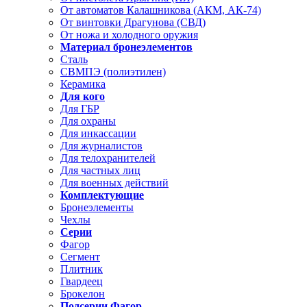
От автоматов Калашникова (АКМ, АК-74)
От винтовки Драгунова (СВД)
От ножа и холодного оружия
Материал бронеэлементов
Сталь
СВМПЭ (полиэтилен)
Керамика
Для кого
Для ГБР
Для охраны
Для инкассации
Для журналистов
Для телохранителей
Для частных лиц
Для военных действий
Комплектующие
Бронеэлементы
Чехлы
Серии
Фагор
Сегмент
Плитник
Гвардеец
Брокелон
Подсерии Фагор