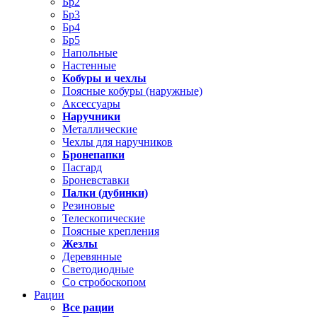
Бр2
Бр3
Бр4
Бр5
Напольные
Настенные
Кобуры и чехлы
Поясные кобуры (наружные)
Аксессуары
Наручники
Металлические
Чехлы для наручников
Бронепапки
Пасгард
Броневставки
Палки (дубинки)
Резиновые
Телескопические
Поясные крепления
Жезлы
Деревянные
Светодиодные
Со стробоскопом
Рации
Все рации