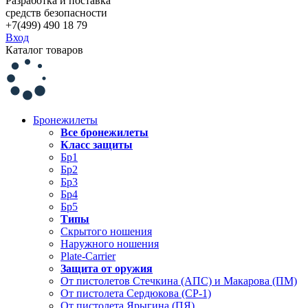
Разработка и поставка
средств безопасности
+7(499) 490 18 79
Вход
Каталог товаров
Бронежилеты
Все бронежилеты
Класс защиты
Бр1
Бр2
Бр3
Бр4
Бр5
Типы
Скрытого ношения
Наружного ношения
Plate-Carrier
Защита от оружия
От пистолетов Стечкина (АПС) и Макарова (ПМ)
От пистолета Сердюкова (СР-1)
От пистолета Ярыгина (ПЯ)