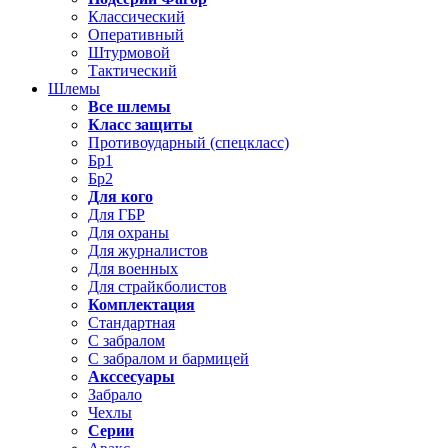
Классический
Оперативный
Штурмовой
Тактический
Шлемы
Все шлемы
Класс защиты
Противоударный (спецкласс)
Бр1
Бр2
Для кого
Для ГБР
Для охраны
Для журналистов
Для военных
Для страйкболистов
Комплектация
Стандартная
С забралом
С забралом и бармицей
Акссесуары
Забрало
Чехлы
Серии