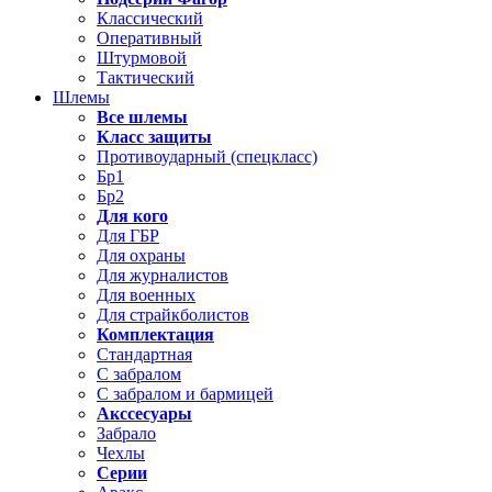
Классический
Оперативный
Штурмовой
Тактический
Шлемы
Все шлемы
Класс защиты
Противоударный (спецкласс)
Бр1
Бр2
Для кого
Для ГБР
Для охраны
Для журналистов
Для военных
Для страйкболистов
Комплектация
Стандартная
С забралом
С забралом и бармицей
Акссесуары
Забрало
Чехлы
Серии