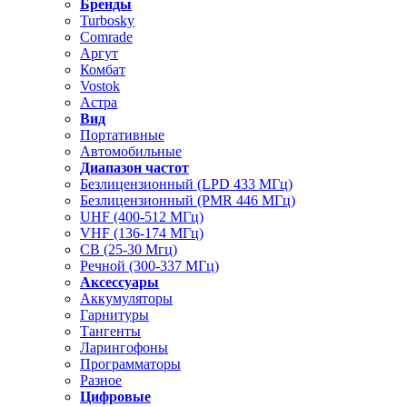
Бренды
Turbosky
Comrade
Аргут
Комбат
Vostok
Астра
Вид
Портативные
Автомобильные
Диапазон частот
Безлицензионный (LPD 433 МГц)
Безлицензионный (PMR 446 МГц)
UHF (400-512 МГц)
VHF (136-174 МГц)
CB (25-30 Мгц)
Речной (300-337 МГц)
Аксессуары
Аккумуляторы
Гарнитуры
Тангенты
Ларингофоны
Программаторы
Разное
Цифровые