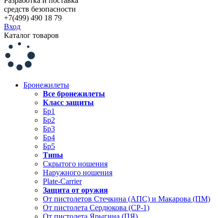
Разработка и поставка
средств безопасности
+7(499) 490 18 79
Вход
Каталог товаров
Бронежилеты
Все бронежилеты
Класс защиты
Бр1
Бр2
Бр3
Бр4
Бр5
Типы
Скрытого ношения
Наружного ношения
Plate-Carrier
Защита от оружия
От пистолетов Стечкина (АПС) и Макарова (ПМ)
От пистолета Сердюкова (СР-1)
От пистолета Ярыгина (ПЯ)