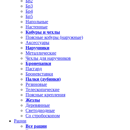
Бр2
Бр3
Бр4
Бр5
Напольные
Настенные
Кобуры и чехлы
Поясные кобуры (наружные)
Аксессуары
Наручники
Металлические
Чехлы для наручников
Бронепапки
Пасгард
Броневставки
Палки (дубинки)
Резиновые
Телескопические
Поясные крепления
Жезлы
Деревянные
Светодиодные
Со стробоскопом
Рации
Все рации