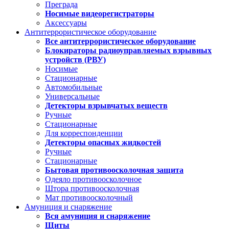
Преграда
Носимые видеорегистраторы
Аксессуары
Антитеррористическое оборудование
Все антитеррористическое оборудование
Блокираторы радиоуправляемых взрывных
устройств (РВУ)
Носимые
Стационарные
Автомобильные
Универсальные
Детекторы взрывчатых веществ
Ручные
Стационарные
Для корреспонденции
Детекторы опасных жидкостей
Ручные
Стационарные
Бытовая противоосколочная защита
Одеяло противоосколочное
Штора противоосколочная
Мат противоосколочный
Амуниция и снаряжение
Вся амуниция и снаряжение
Щиты