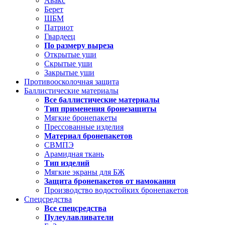
Авакс
Берет
ШБМ
Патриот
Гвардеец
По размеру выреза
Открытые уши
Скрытые уши
Закрытые уши
Противоосколочная защита
Баллистические материалы
Все баллистические материалы
Тип применения бронезащиты
Мягкие бронепакеты
Прессованные изделия
Материал бронепакетов
СВМПЭ
Арамидная ткань
Тип изделий
Мягкие экраны для БЖ
Защита бронепакетов от намокания
Производство водостойких бронепакетов
Спецсредства
Все спецсредства
Пулеулавливатели