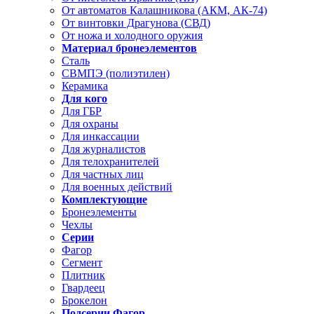
От автоматов Калашникова (АКМ, АК-74)
От винтовки Драгунова (СВД)
От ножа и холодного оружия
Материал бронеэлементов
Сталь
СВМПЭ (полиэтилен)
Керамика
Для кого
Для ГБР
Для охраны
Для инкассации
Для журналистов
Для телохранителей
Для частных лиц
Для военных действий
Комплектующие
Бронеэлементы
Чехлы
Серии
Фагор
Сегмент
Плитник
Гвардеец
Брокелон
Подсерии Фагор