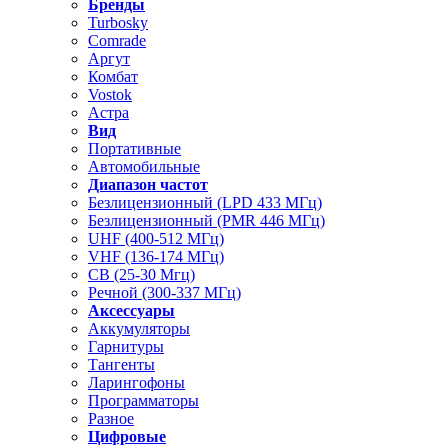
Бренды
Turbosky
Comrade
Аргут
Комбат
Vostok
Астра
Вид
Портативные
Автомобильные
Диапазон частот
Безлицензионный (LPD 433 МГц)
Безлицензионный (PMR 446 МГц)
UHF (400-512 МГц)
VHF (136-174 МГц)
CB (25-30 Мгц)
Речной (300-337 МГц)
Аксессуары
Аккумуляторы
Гарнитуры
Тангенты
Ларингофоны
Программаторы
Разное
Цифровые