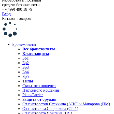
Разработка и поставка
средств безопасности
+7(499) 490 18 79
Вход
Каталог товаров
Бронежилеты
Все бронежилеты
Класс защиты
Бр1
Бр2
Бр3
Бр4
Бр5
Типы
Скрытого ношения
Наружного ношения
Plate-Carrier
Защита от оружия
От пистолетов Стечкина (АПС) и Макарова (ПМ)
От пистолета Сердюкова (СР-1)
От пистолета Ярыгина (ПЯ)