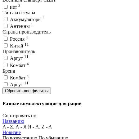
3
нет
Тип аксессуара
1
Аккумуляторы
1
Антенны
Страна производитель
4
Россия
11
Китай
Производитель
11
Аргут
4
Комбат
Бренд
4
Комбат
11
Аргут
Сбросить все фильтры
Разные комплектующие для раций
Сортировать по:
Названию
A - Z, А - Я
Я - А, Z - A
Новизне
По возрастанию
По убыванию