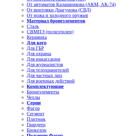
От автоматов Калашникова (АКМ, АК-74)
От винтовки Драгунова (СВД)
От ножа и холодного оружия
Материал бронеэлементов
Сталь
СВМПЭ (полиэтилен)
Керамика
Для кого
Для ГБР
Для охраны
Для инкассации
Для журналистов
Для телохранителей
Для частных лиц
Для военных действий
Комплектующие
Бронеэлементы
Чехлы
Серии
Фагор
Сегмент
Плитник
Гвардеец
Брокелон
Подсерии Фагор