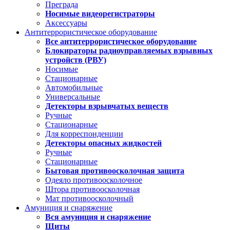
Преграда
Носимые видеорегистраторы
Аксессуары
Антитеррористическое оборудование
Все антитеррористическое оборудование
Блокираторы радиоуправляемых взрывных
устройств (РВУ)
Носимые
Стационарные
Автомобильные
Универсальные
Детекторы взрывчатых веществ
Ручные
Стационарные
Для корреспонденции
Детекторы опасных жидкостей
Ручные
Стационарные
Бытовая противоосколочная защита
Одеяло противоосколочное
Штора противоосколочная
Мат противоосколочный
Амуниция и снаряжение
Вся амуниция и снаряжение
Щиты