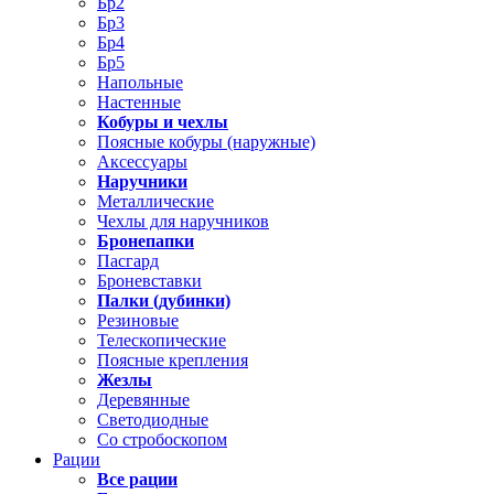
Бр2
Бр3
Бр4
Бр5
Напольные
Настенные
Кобуры и чехлы
Поясные кобуры (наружные)
Аксессуары
Наручники
Металлические
Чехлы для наручников
Бронепапки
Пасгард
Броневставки
Палки (дубинки)
Резиновые
Телескопические
Поясные крепления
Жезлы
Деревянные
Светодиодные
Со стробоскопом
Рации
Все рации