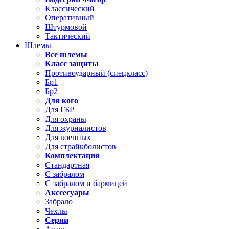
Классический
Оперативный
Штурмовой
Тактический
Шлемы
Все шлемы
Класс защиты
Противоударный (спецкласс)
Бр1
Бр2
Для кого
Для ГБР
Для охраны
Для журналистов
Для военных
Для страйкболистов
Комплектация
Стандартная
С забралом
С забралом и бармицей
Акссесуары
Забрало
Чехлы
Серии