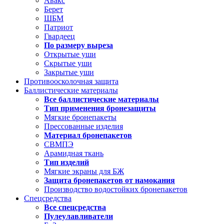
Авакс
Берет
ШБМ
Патриот
Гвардеец
По размеру выреза
Открытые уши
Скрытые уши
Закрытые уши
Противоосколочная защита
Баллистические материалы
Все баллистические материалы
Тип применения бронезащиты
Мягкие бронепакеты
Прессованные изделия
Материал бронепакетов
СВМПЭ
Арамидная ткань
Тип изделий
Мягкие экраны для БЖ
Защита бронепакетов от намокания
Производство водостойких бронепакетов
Спецсредства
Все спецсредства
Пулеулавливатели