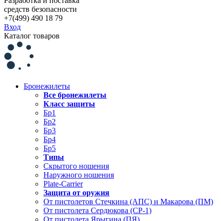
Разработка и поставка
средств безопасности
+7(499) 490 18 79
Вход
Каталог товаров
Бронежилеты
Все бронежилеты
Класс защиты
Бр1
Бр2
Бр3
Бр4
Бр5
Типы
Скрытого ношения
Наружного ношения
Plate-Carrier
Защита от оружия
От пистолетов Стечкина (АПС) и Макарова (ПМ)
От пистолета Сердюкова (СР-1)
От пистолета Ярыгина (ПЯ)