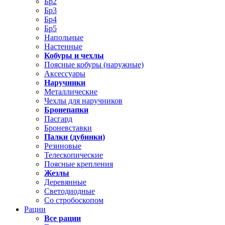
Бр2
Бр3
Бр4
Бр5
Напольные
Настенные
Кобуры и чехлы
Поясные кобуры (наружные)
Аксессуары
Наручники
Металлические
Чехлы для наручников
Бронепапки
Пасгард
Броневставки
Палки (дубинки)
Резиновые
Телескопические
Поясные крепления
Жезлы
Деревянные
Светодиодные
Со стробоскопом
Рации
Все рации