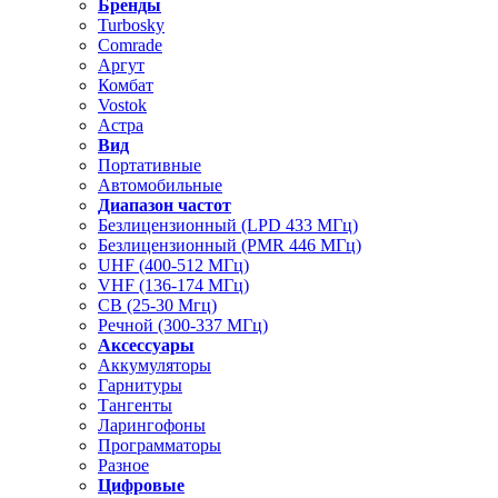
Бренды
Turbosky
Comrade
Аргут
Комбат
Vostok
Астра
Вид
Портативные
Автомобильные
Диапазон частот
Безлицензионный (LPD 433 МГц)
Безлицензионный (PMR 446 МГц)
UHF (400-512 МГц)
VHF (136-174 МГц)
CB (25-30 Мгц)
Речной (300-337 МГц)
Аксессуары
Аккумуляторы
Гарнитуры
Тангенты
Ларингофоны
Программаторы
Разное
Цифровые