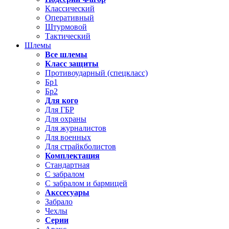
Классический
Оперативный
Штурмовой
Тактический
Шлемы
Все шлемы
Класс защиты
Противоударный (спецкласс)
Бр1
Бр2
Для кого
Для ГБР
Для охраны
Для журналистов
Для военных
Для страйкболистов
Комплектация
Стандартная
С забралом
С забралом и бармицей
Акссесуары
Забрало
Чехлы
Серии