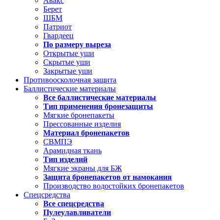
Авакс
Берет
ШБМ
Патриот
Гвардеец
По размеру выреза
Открытые уши
Скрытые уши
Закрытые уши
Противоосколочная защита
Баллистические материалы
Все баллистические материалы
Тип применения бронезащиты
Мягкие бронепакеты
Прессованные изделия
Материал бронепакетов
СВМПЭ
Арамидная ткань
Тип изделий
Мягкие экраны для БЖ
Защита бронепакетов от намокания
Производство водостойких бронепакетов
Спецсредства
Все спецсредства
Пулеулавливатели