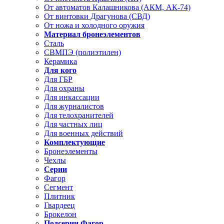
От автоматов Калашникова (АКМ, АК-74)
От винтовки Драгунова (СВД)
От ножа и холодного оружия
Материал бронеэлементов
Сталь
СВМПЭ (полиэтилен)
Керамика
Для кого
Для ГБР
Для охраны
Для инкассации
Для журналистов
Для телохранителей
Для частных лиц
Для военных действий
Комплектующие
Бронеэлементы
Чехлы
Серии
Фагор
Сегмент
Плитник
Гвардеец
Брокелон
Подсерии Фагор