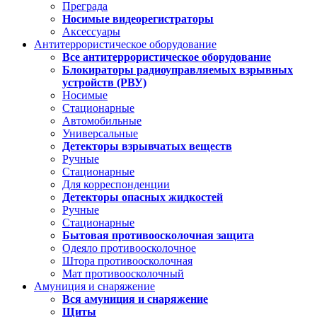
Преграда
Носимые видеорегистраторы
Аксессуары
Антитеррористическое оборудование
Все антитеррористическое оборудование
Блокираторы радиоуправляемых взрывных
устройств (РВУ)
Носимые
Стационарные
Автомобильные
Универсальные
Детекторы взрывчатых веществ
Ручные
Стационарные
Для корреспонденции
Детекторы опасных жидкостей
Ручные
Стационарные
Бытовая противоосколочная защита
Одеяло противоосколочное
Штора противоосколочная
Мат противоосколочный
Амуниция и снаряжение
Вся амуниция и снаряжение
Щиты