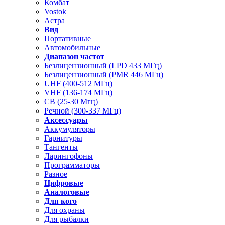
Комбат
Vostok
Астра
Вид
Портативные
Автомобильные
Диапазон частот
Безлицензионный (LPD 433 МГц)
Безлицензионный (PMR 446 МГц)
UHF (400-512 МГц)
VHF (136-174 МГц)
CB (25-30 Мгц)
Речной (300-337 МГц)
Аксессуары
Аккумуляторы
Гарнитуры
Тангенты
Ларингофоны
Программаторы
Разное
Цифровые
Аналоговые
Для кого
Для охраны
Для рыбалки