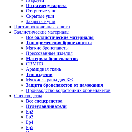
Гвардеец
По размеру выреза
Открытые уши
Скрытые уши
Закрытые уши
Противоосколочная защита
Баллистические материалы
Все баллистические материалы
Тип применения бронезащиты
Мягкие бронепакеты
Прессованные изделия
Материал бронепакетов
СВМПЭ
Арамидная ткань
Тип изделий
Мягкие экраны для БЖ
Защита бронепакетов от намокания
Производство водостойких бронепакетов
Спецсредства
Все спецсредства
Пулеулавливатели
Бр2
Бр3
Бр4
Бр5