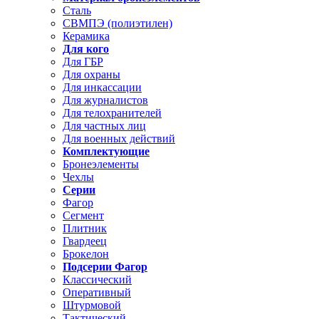
Сталь
СВМПЭ (полиэтилен)
Керамика
Для кого
Для ГБР
Для охраны
Для инкассации
Для журналистов
Для телохранителей
Для частных лиц
Для военных действий
Комплектующие
Бронеэлементы
Чехлы
Серии
Фагор
Сегмент
Плитник
Гвардеец
Брокелон
Подсерии Фагор
Классический
Оперативный
Штурмовой
Тактический