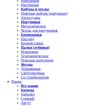
Напольные
Настенные
Кобуры и чехлы
Поясные кобуры (наружные)
Аксессуары
Наручники
Металлические
Чехлы для наручников
Бронепапки
Пасгард
Броневставки
Палки (дубинки)
Резиновые
Телескопические
Поясные крепления
Жезлы
Деревянные
Светодиодные
Со стробоскопом
Рации
Все рации
Бренды
Turbosky
Comrade
Аргут