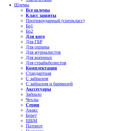
Шлемы
Все шлемы
Класс защиты
Противоударный (спецкласс)
Бр1
Бр2
Для кого
Для ГБР
Для охраны
Для журналистов
Для военных
Для страйкболистов
Комплектация
Стандартная
С забралом
С забралом и бармицей
Акссесуары
Забрало
Чехлы
Серии
Авакс
Берет
ШБМ
Патриот