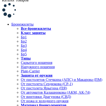
Каталог товаров
Бронежилеты
Все бронежилеты
Класс защиты
Бр1
Бр2
Бр3
Бр4
Бр5
Типы
Скрытого ношения
Наружного ношения
Plate-Carrier
Защита от оружия
От пистолетов Стечкина (АПС) и Макарова (ПМ)
От пистолета Сердюкова (СР-1)
От пистолета Ярыгина (ПЯ)
От автоматов Калашникова (АКМ, АК-74)
От винтовки Драгунова (СВД)
От ножа и холодного оружия
Материал бронеэлементов