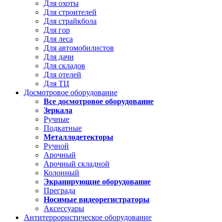
Для охоты
Для строителей
Для страйкбола
Для гор
Для леса
Для автомобилистов
Для дачи
Для складов
Для отелей
Для ТЦ
Досмотровое оборудование
Все досмотровое оборудование
Зеркала
Ручные
Подкатные
Металлодетекторы
Ручной
Арочный
Арочный складной
Колонный
Экранирующие оборудование
Преграда
Носимые видеорегистраторы
Аксессуары
Антитеррористическое оборудование