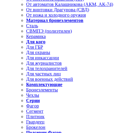
От автоматов Калашникова (АКМ, АК-74)
От винтовки Драгунова (СВД)
От ножа и холодного оружия
Материал бронеэлементов
Сталь
СВМПЭ (полиэтилен)
Керамика
Для кого
Для ГБР
Для охраны
Для инкассации
Для журналистов
Для телохранителей
Для частных лиц
Для военных действий
Комплектующие
Бронеэлементы
Чехлы
Серии
Фагор
Сегмент
Плитник
Гвардеец
Брокелон
Подсерии Фагор