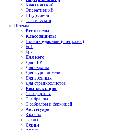
Классический
Оперативный
Штурмовой
Тактический
Шлемы
Все шлемы
Класс защиты
Противоударный (спецкласс)
Бр1
Бр2
Для кого
Для ГБР
Для охраны
Для журналистов
Для военных
Для страйкболистов
Комплектация
Стандартная
С забралом
С забралом и бармицей
Акссесуары
Забрало
Чехлы
Серии