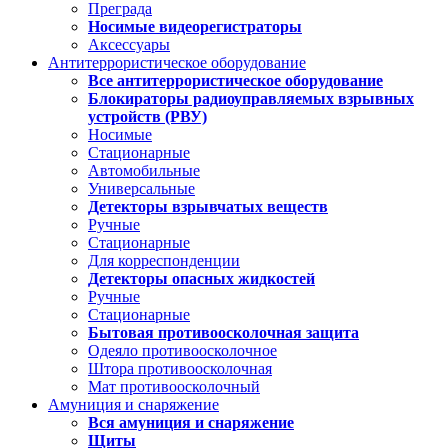
Преграда
Носимые видеорегистраторы
Аксессуары
Антитеррористическое оборудование
Все антитеррористическое оборудование
Блокираторы радиоуправляемых взрывных
устройств (РВУ)
Носимые
Стационарные
Автомобильные
Универсальные
Детекторы взрывчатых веществ
Ручные
Стационарные
Для корреспонденции
Детекторы опасных жидкостей
Ручные
Стационарные
Бытовая противоосколочная защита
Одеяло противоосколочное
Штора противоосколочная
Мат противоосколочный
Амуниция и снаряжение
Вся амуниция и снаряжение
Щиты