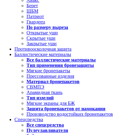
Авакс
Берет
ШБМ
Патриот
Гвардеец
По размеру выреза
Открытые уши
Скрытые уши
Закрытые уши
Противоосколочная защита
Баллистические материалы
Все баллистические материалы
Тип применения бронезащиты
Мягкие бронепакеты
Прессованные изделия
Материал бронепакетов
СВМПЭ
Арамидная ткань
Тип изделий
Мягкие экраны для БЖ
Защита бронепакетов от намокания
Производство водостойких бронепакетов
Спецсредства
Все спецсредства
Пулеулавливатели