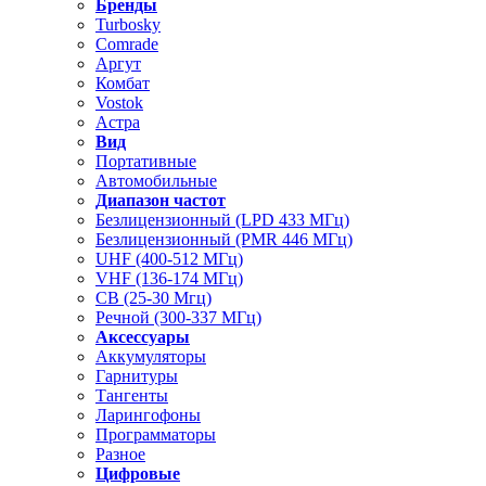
Бренды
Turbosky
Comrade
Аргут
Комбат
Vostok
Астра
Вид
Портативные
Автомобильные
Диапазон частот
Безлицензионный (LPD 433 МГц)
Безлицензионный (PMR 446 МГц)
UHF (400-512 МГц)
VHF (136-174 МГц)
CB (25-30 Мгц)
Речной (300-337 МГц)
Аксессуары
Аккумуляторы
Гарнитуры
Тангенты
Ларингофоны
Программаторы
Разное
Цифровые