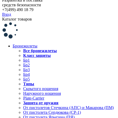
Разработка и поставка
средств безопасности
+7(499) 490 18 79
Вход
Каталог товаров
Бронежилеты
Все бронежилеты
Класс защиты
Бр1
Бр2
Бр3
Бр4
Бр5
Типы
Скрытого ношения
Наружного ношения
Plate-Carrier
Защита от оружия
От пистолетов Стечкина (АПС) и Макарова (ПМ)
От пистолета Сердюкова (СР-1)
От пистолета Ярыгина (ПЯ)