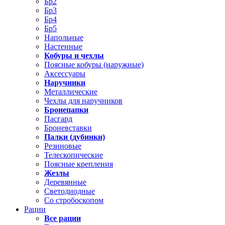
Бр2
Бр3
Бр4
Бр5
Напольные
Настенные
Кобуры и чехлы
Поясные кобуры (наружные)
Аксессуары
Наручники
Металлические
Чехлы для наручников
Бронепапки
Пасгард
Броневставки
Палки (дубинки)
Резиновые
Телескопические
Поясные крепления
Жезлы
Деревянные
Светодиодные
Со стробоскопом
Рации
Все рации